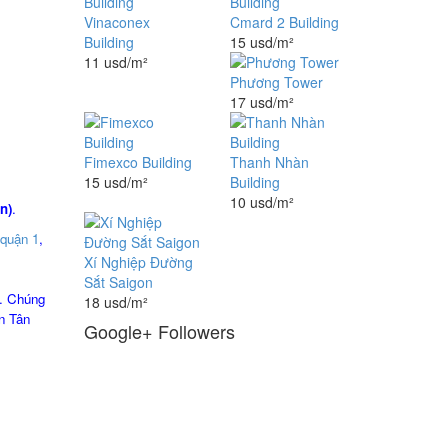
Vinaconex
Cmard 2 Building
Building
15 usd/m²
11 usd/m²
Phương Tower
17 usd/m²
Fimexco Building
Thanh Nhàn
15 usd/m²
Building
10 usd/m²
n)
.
quận 1
,
Xí Nghiệp Đường
Sắt Saigon
i. Chúng
18 usd/m²
n Tân
Google+ Followers