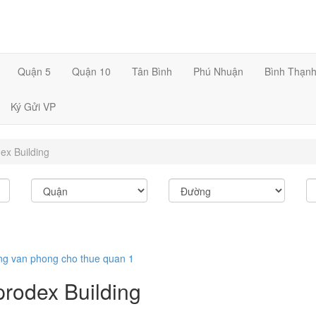
Quận 5
Quận 10
Tân Bình
Phú Nhuận
Bình Thạn
Ký Gửi VP
ex Building
ng
van phong cho thue quan 1
rodex Building