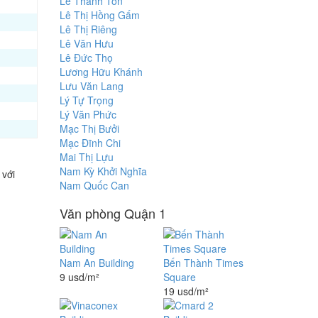
Lê Thánh Tôn
Lê Thị Hồng Gấm
Lê Thị Riêng
Lê Văn Hưu
Lê Đức Thọ
Lương Hữu Khánh
Lưu Văn Lang
Lý Tự Trọng
Lý Văn Phức
Mạc Thị Bưởi
Mạc Đĩnh Chi
Mai Thị Lựu
Nam Kỳ Khởi Nghĩa
 với
Nam Quốc Can
Văn phòng Quận 1
Nam An Building
Bến Thành Times
9 usd/m²
Square
19 usd/m²