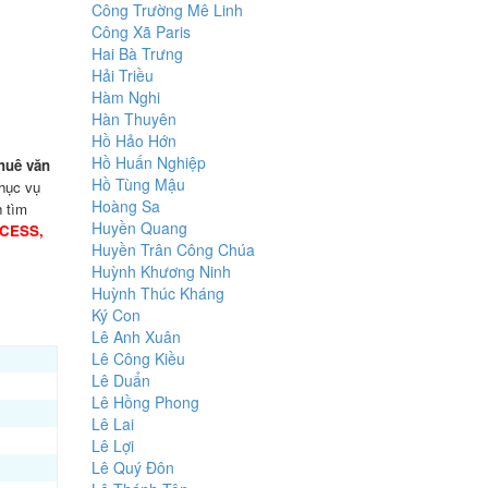
Công Trường Mê Linh
Công Xã Paris
Hai Bà Trưng
Hải Triều
Hàm Nghi
Hàn Thuyên
Hồ Hảo Hớn
Hồ Huấn Nghiệp
huê văn
Hồ Tùng Mậu
phục vụ
Hoàng Sa
h tìm
Huyền Quang
CESS,
Huyền Trân Công Chúa
Huỳnh Khương Ninh
Huỳnh Thúc Kháng
Ký Con
Lê Anh Xuân
Lê Công Kiều
Lê Duẩn
Lê Hồng Phong
Lê Lai
Lê Lợi
Lê Quý Đôn