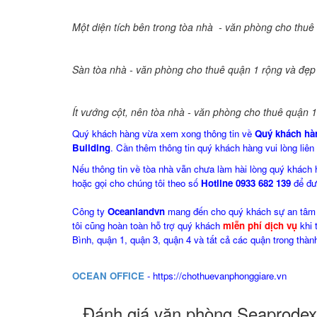
Một diện tích bên trong tòa nhà - văn phòng cho thuê
Sàn tòa nhà - văn phòng cho thuê quận 1 rộng và đẹp
Ít vướng cột, nên tòa nhà - văn phòng cho thuê quận
Quý khách hàng vừa xem xong thông tin về
Quý khách hà
Building
. Cần thêm thông tin quý khách hàng vui lòng liên
Nếu thông tin về tòa nhà vẫn chưa làm hài lòng quý khách
hoặc gọi cho chúng tôi theo số
Hotline 0933 682 139
để đượ
Công ty
Oceanlandvn
mang đến cho quý khách sự an tâm n
tôi cũng hoàn toàn hỗ trợ quý khách
miễn phí dịch vụ
khi 
Bình, quận 1, quận 3, quận 4 và tất cả các quận trong thàn
OCEAN OFFICE
-
https://chothuevanphonggiare.vn
Đánh giá văn phòng Seaprodex 