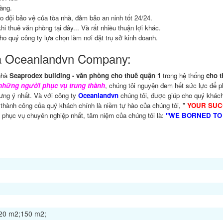
àng.
o đội bảo vệ của tòa nhà, đảm bảo an ninh tốt 24/24.
hi thuê văn phòng tại đây... Và rất nhiều thuận lợi khác.
ho quý công ty lựa chọn làm nơi đặt trụ sở kinh doanh.
ủa Oceanlandvn Company:
nhà
Seaprodex building - văn phòng cho thuê quận 1
trong hệ thống
cho t
những người phục vụ trung thành
, chúng tôi nguyện đem hết sức lực để 
ưng ý nhất. Và với công ty
Oceanlandvn
chúng tôi, được giúp cho quý khác
 thành công của quý khách chính là niềm tự hào của chúng tôi, "
YOUR SUC
i phục vụ chuyên nghiệp nhất, tâm niệm của chúng tôi là:
"WE BORNED TO
20 m2;150 m2;