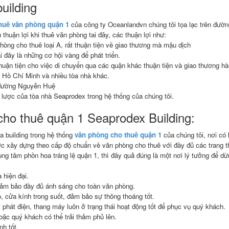
uilding
huê văn phòng quận 1
của công ty Oceanlandvn chúng tôi tọa lạc trên đườ
 thuận lợi khi thuê văn phòng tai đây, các thuận lợi như:
ng cho thuê loại A, rất thuận tiện về giao thương mà mậu dịch
 đây là những cơ hội vàng để phát triển.
uận tiện cho việc di chuyển qua các quận khác thuận tiện và giao thương hà
ố Hồ Chí Minh và nhiều tòa nhà khác.
 đường Nguyễn Huệ
n lược của tòa nhà Seaprodex trong hệ thống của chúng tôi.
cho thuê quận 1 Seaprodex Building:
òa building trong hệ thống
văn phòng cho thuê quận 1
của chúng tôi, nơi có
ợc xây dựng theo cấp độ chuẩn về văn phòng cho thuê với đầy đủ các trang th
 trung tâm phồn hoa tráng lệ quận 1, thì đây quả đúng là một nơi lý tưởng để d
 hiện đại.
 đảm bảo đầy đủ ánh sáng cho toàn văn phòng.
, cửa kính trong suốt, đảm bảo sự thông thoáng tốt.
hát điện, thang máy luôn ở trạng thái hoạt động tốt để phục vụ quý khách.
ặc quý khách có thể trải thảm phủ lên.
h tốt.