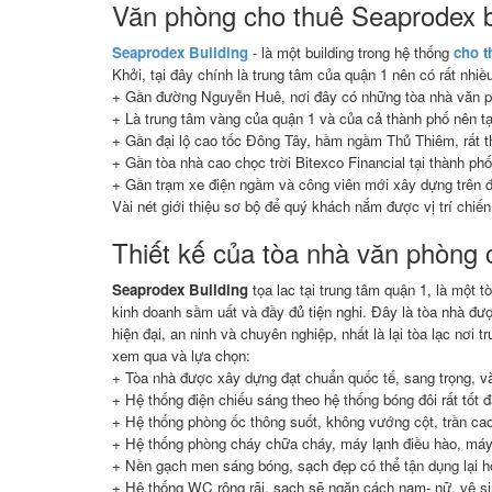
Văn phòng cho thuê Seaprodex b
Seaprodex Building
- là một building trong hệ thống
cho t
Khởi, tại đây chính là trung tâm của quận 1 nên có rất nhiều
+ Gần đường Nguyễn Huê, nơi đây có những tòa nhà văn phò
+ Là trung tâm vàng của quận 1 và của cả thành phố nên tại
+ Gần đại lộ cao tốc Đông Tây, hầm ngầm Thủ Thiêm, rất th
+ Gần tòa nhà cao chọc trời Bitexco Financial tại thành ph
+ Gần trạm xe điện ngầm và công viên mới xây dựng trên
Vài nét giới thiệu sơ bộ để quý khách nắm được vị trí chiế
Thiết kế của tòa nhà văn phòng 
Seaprodex Building
tọa lac tại trung tâm quận 1, là một t
kinh doanh sầm uất và đầy đủ tiện nghi. Đây là tòa nhà đư
hiện đại, an ninh và chuyên nghiệp, nhất là lại tòa lạc nơi
xem qua và lựa chọn:
+ Tòa nhà được xây dựng đạt chuẩn quốc tế, sang trọng, và
+ Hệ thống điện chiếu sáng theo hệ thống bóng đôi rất tốt
+ Hệ thống phòng ốc thông suốt, không vướng cột, trần cao
+ Hệ thống phòng cháy chữa cháy, máy lạnh điều hào, máy p
+ Nền gạch men sáng bóng, sạch đẹp có thể tận dụng lại ho
+ Hệ thống WC rộng rãi, sạch sẽ ngăn cách nam- nữ, vệ sin