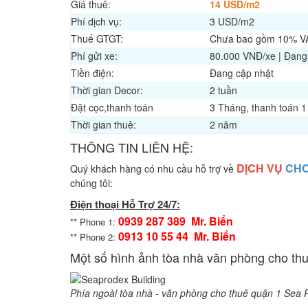
Giá thuê:
14 USD/m2
Phí dịch vụ:
3 USD/m2
Thuế GTGT:
Chưa bao gồm 10% V
Phí gửi xe:
80.000 VNĐ/xe | Đang
Tiền điện:
Đang cập nhật
Thời gian Decor:
2 tuần
Đặt cọc,thanh toán
3 Tháng, thanh toán 1 
Thời gian thuê:
2 năm
THÔNG TIN LIÊN HỆ:
DỊCH VỤ
CHO
Quý khách hàng có nhu cầu hỗ trợ về
chúng tôi:
Điện thoại Hỗ Trợ 24/7:
0939 287 389 Mr. Biển
** Phone 1:
0913 10 55 44 Mr. Biển
** Phone 2:
Một số hình ảnh tòa nhà văn phòng cho th
Phía ngoài tòa nhà - văn phòng cho thuê quận 1 Sea 