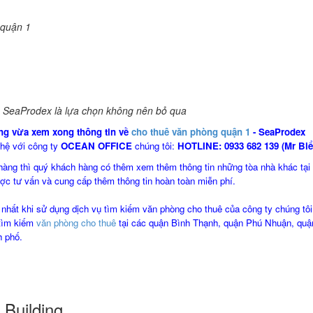
 quận 1
 1 SeaProdex là lựa chọn không nên bỏ qua
ng vừa xem xong thông tin về
cho thuê văn phòng quận 1
-
SeaProdex
 hệ với công ty
OCEAN OFFICE
chúng tôi:
HOTLINE: 0933 682 139 (Mr Biể
 hàng thì quý khách hàng có thêm xem thêm thông tin những tòa nhà khác tại
c tư vấn và cung cấp thêm thông tin hoàn toàn miễn phí.
hất khi sử dụng dịch vụ tìm kiếm văn phòng cho thuê của công ty chúng tô
tìm kiếm
văn phòng cho thuê
tại các quận Bình Thạnh, quận Phú Nhuận, quậ
h phố.
Building