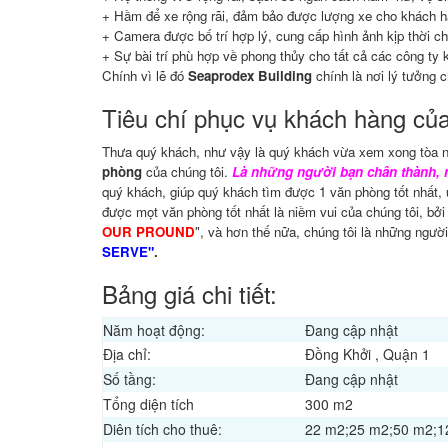
+ Hầm để xe rộng rãi, đảm bảo được lượng xe cho khách h
+ Camera được bố trí hợp lý, cung cấp hình ảnh kịp thời ch
+ Sự bài trí phù hợp về phong thủy cho tất cả các công ty k
Chính vì lẽ đó
Seaprodex Building
chính là nơi lý tưởng c
Tiêu chí phục vụ khách hàng c
Thưa quý khách, như vậy là quý khách vừa xem xong tòa 
phòng
của chúng tôi.
Là những người bạn chân thành, 
quý khách, giúp quý khách tìm được 1 văn phòng tốt nhất, 
được mọt văn phòng tốt nhất là niềm vui của chúng tôi, bởi
OUR PROUND
", và hơn thế nữa, chúng tôi là những ngườ
SERVE"
.
Bảng giá chi tiết:
Năm hoạt động:
Đang cập nhật
Địa chỉ:
Đồng Khởi , Quận 1
Số tầng:
Đang cập nhật
Tổng diện tích
300 m2
Diên tích cho thuê:
22 m2;25 m2;50 m2;1