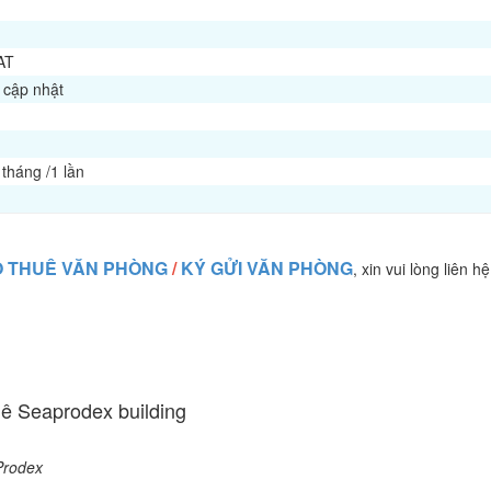
AT
 cập nhật
tháng /1 lần
 THUÊ VĂN PHÒNG
/
KÝ GỬI VĂN PHÒNG
, xin vui lòng liên hệ
uê Seaprodex building
Prodex