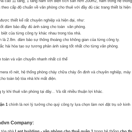
hà cao 11 tầng, 1 tầng hầm với diện tích sàn hơn 200m2, nằm trong hệ thốn
heo cấp độ chuẩn về văn phòng cho thuê với đầy đủ các trang thiết bị hiện 
 được thiết kế rất chuyên nghiệp và hiện đại, như:
 tốt đảm bảo đầy đủ ánh sáng cho toàn văn phòng.
biệt của từng công ty khác nhau trong tòa nhà.
n là 2.8m. đảm bảo sự thông thoáng cho không gian của từng công ty.
ắc hài hòa tạo sự tương phản ánh sáng tốt nhất cho từng văn phòng.
n toàn và vận chuyển nhanh nhất có thể
amera rõ nét, hệ thống phòng cháy chữa cháy ổn định và chuyên nghiệp, máy
cho toàn bộ tòa nhà khi mất điện.
ty khi thuê văn phòng tại đây... Và rất nhiều thuận lợi khác.
ận 1
chính là nơi lý tưởng cho quý công ty lựa chọn làm nơi đặt trụ sở kinh
andvn Company:
g tòa nhà
Lant building - văn phòng cho thuê quận 1
trong hệ thống
cho th