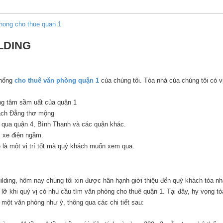
hong cho thue quan 1
ILDING
thống
cho thuê văn phòng quận 1
của chúng tôi. Tòa nhà của chúng tôi có vị
ng tâm sầm uất của quận 1
ạch Đằng thơ mộng
qua quận 4, Bình Thạnh và các quận khác.
 xe điện ngầm.
ẽ là một vị trí tốt mà quý khách muốn xem qua.
lding, hôm nay chúng tôi xin được hân hạnh giới thiệu đến quý khách tòa nh
 lỡ khi quý vị có nhu cầu tìm văn phòng cho thuê quận 1. Tại đây, hy vọng t
một văn phòng như ý, thông qua các chi tiết sau: