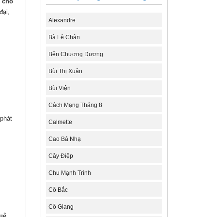
g
cho
đại,
Alexandre
Bà Lê Chân
Bến Chương Dương
Bùi Thị Xuân
Bùi Viện
Cách Mạng Tháng 8
 phát
Calmette
Cao Bá Nhạ
Cây Điệp
Chu Mạnh Trinh
Cô Bắc
Cô Giang
uê