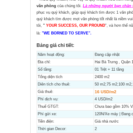
văn phòng
của chúng tôi.
Là những người bạn chân 
phục vụ quý khách, giúp quý khách tìm được 1 văn phòn
quý khách tìm được mọt văn phòng tốt nhất là niềm vui
tôi,
"
YOUR SUCCESS, OUR PROUND
", và hơn thế n
là:
"WE BORNED TO SERVE".
Bảng giá chi tiết:
Năm hoạt động:
Đang cập nhật
Địa chỉ:
Hai Bà Trưng , Quận 
Số tầng:
01 Trệt + 11 tầng
Tổng diện tích
2400 m2
Diên tích cho thuê:
50 m2;75 m2;100 m2;
Giá thuê:
16 USD/m2
Phí dịch vụ:
4 USD/m2
Thuế GTGT:
Chưa bao gồm 10% 
Phí gửi xe:
120N/Xe máy | Đang c
Tiền điện:
Giá nhà nước
Thời gian Decor:
2