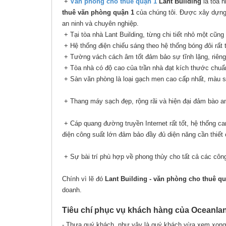
+
Văn phòng cho thuê quận 1
Lant Building
là tòa n
thuê văn phòng quận 1
của chúng tôi. Được xây dựng t
an ninh và chuyên nghiệp.
+ Tại tòa nhà Lant Building, từng chi tiết nhỏ một cũng
+ Hệ thống điện chiếu sáng theo hệ thống bóng đôi rất
+ Tường vách cách âm tốt đảm bảo sự tĩnh lặng, riêng 
+ Tòa nhà có độ cao của trần nhà đạt kích thước chuẩ
+ Sàn văn phòng là loại gạch men cao cấp nhất, màu s
+ Thang máy sạch đẹp, rộng rãi và hiện đại đảm bào a
+ Cáp quang đường truyền Internet rất tốt, hệ thống c
điện công suất lớn đảm bảo đầy đủ diện năng cần thiết 
+ Sự bài trí phù hợp về phong thủy cho tất cả các công 
Chính vì lẽ đó
Lant Building - văn phòng cho thuê qu
doanh.
Tiêu chí phục vụ khách hàng của Oceanl
- Thưa quý khách, như vậy là quý khách vừa xem xon