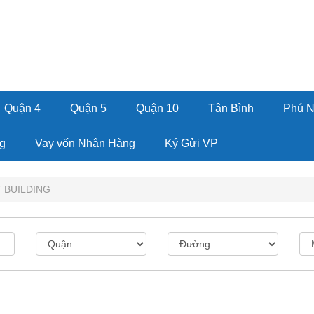
Quận 4
Quận 5
Quận 10
Tân Bình
Phú 
g
Vay vốn Nhân Hàng
Ký Gửi VP
 BUILDING