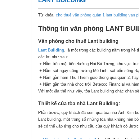
LANT BUILDING
Từ khóa:
cho thuê văn phòng quận 1
lant building
van p
Thông tin văn phòng LANT BU
Văn phòng cho thuê Lant building
Lant
Building
,
là một trong các building nằm trong hệ 
đắc lợi như sau:
+ Nằm trên mặt tiền đường Hai Bà Trưng, khu vực tru
+ Nằm sát ngay công trường Mê Linh, sát bến sông B
+ Nằm gần hầm Thủ Thiêm giao thông qua quận 2, hay 
+ Nằm gần tòa nhà chọc trời Betexco Financial và hầm
Với một địa thế như vậy, tòa Lant building chắc chắn s
Thiết kế của tòa nhà Lant Building:
Phần trước, quý khách đã xem qua tòa nhà Ánh Kim bui
Lant building, một trong số những tòa nhà không nên bỏ
sẽ có thể đáp ứng cho nhu cầu của quý khách có được 