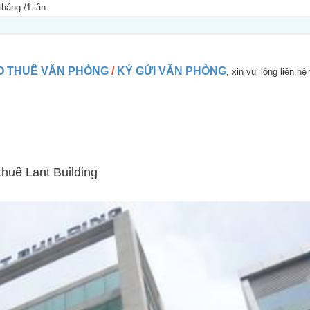
tháng /1 lần
O THUÊ VĂN PHÒNG
/
KÝ GỬI VĂN PHÒNG
, xin vui lòng liên hệ
huê Lant Building