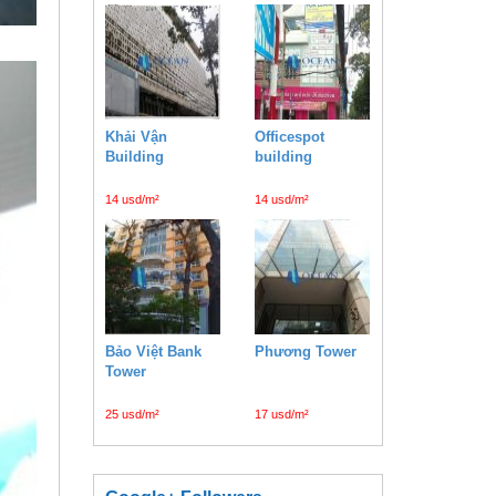
Khải Vận
Officespot
Building
building
14 usd/m²
14 usd/m²
Bảo Việt Bank
Phương Tower
Tower
25 usd/m²
17 usd/m²