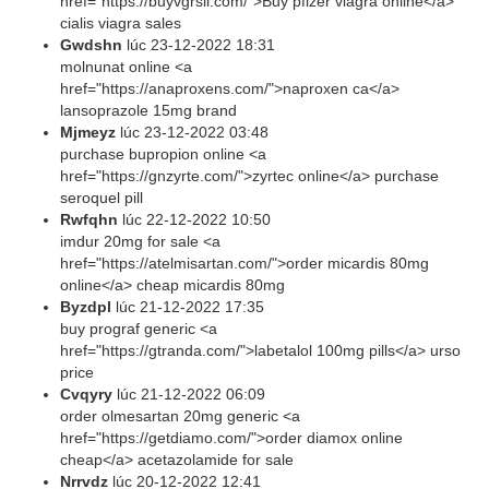
href="https://buyvgrsil.com/">Buy pfizer viagra online</a>
cialis viagra sales
Gwdshn
lúc
23-12-2022 18:31
molnunat online <a
href="https://anaproxens.com/">naproxen ca</a>
lansoprazole 15mg brand
Mjmeyz
lúc
23-12-2022 03:48
purchase bupropion online <a
href="https://gnzyrte.com/">zyrtec online</a> purchase
seroquel pill
Rwfqhn
lúc
22-12-2022 10:50
imdur 20mg for sale <a
href="https://atelmisartan.com/">order micardis 80mg
online</a> cheap micardis 80mg
Byzdpl
lúc
21-12-2022 17:35
buy prograf generic <a
href="https://gtranda.com/">labetalol 100mg pills</a> urso
price
Cvqyry
lúc
21-12-2022 06:09
order olmesartan 20mg generic <a
href="https://getdiamo.com/">order diamox online
cheap</a> acetazolamide for sale
Nrrvdz
lúc
20-12-2022 12:41