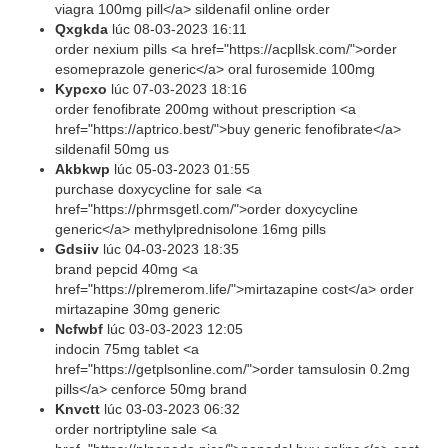
viagra 100mg pill</a> sildenafil online order
Qxgkda
lúc
08-03-2023 16:11
order nexium pills <a href="https://acpllsk.com/">order
esomeprazole generic</a> oral furosemide 100mg
Kypcxo
lúc
07-03-2023 18:16
order fenofibrate 200mg without prescription <a
href="https://aptrico.best/">buy generic fenofibrate</a>
sildenafil 50mg us
Akbkwp
lúc
05-03-2023 01:55
purchase doxycycline for sale <a
href="https://phrmsgetl.com/">order doxycycline
generic</a> methylprednisolone 16mg pills
Gdsiiv
lúc
04-03-2023 18:35
brand pepcid 40mg <a
href="https://plremerom.life/">mirtazapine cost</a> order
mirtazapine 30mg generic
Ncfwbf
lúc
03-03-2023 12:05
indocin 75mg tablet <a
href="https://getplsonline.com/">order tamsulosin 0.2mg
pills</a> cenforce 50mg brand
Knvctt
lúc
03-03-2023 06:32
order nortriptyline sale <a