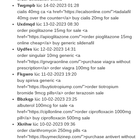
Twgmpb
lúc
14-02-2023 01:28
cialis 40mg ca <a href="https://ecalsonline.com/">tadalafil
40mg over the counter</a> buy cialis 20mg for sale
Uxdmqd
lúc
13-02-2023 08:30
order pioglitazone 15mg for sale <a
href="https://apioglitazone.com/">order pioglitazone 15mg
online cheap</a> buy generic sildenafil
Uydfes
lúc
12-02-2023 14:31
order singulair 10mg generic <a
href="https://gnvgraonline.com/">purchase viagra without
prescription</a> order viagra 100mg for sale
Fkgwro
lúc
11-02-2023 19:20
buy spiriva generic <a
href="https://buytiotropiump.com/">order tiotropium
bromide 9mcg pills</a> order terazosin sale
Bbzkqp
lúc
10-02-2023 23:25
albuterol 100mcg for sale <a
href="https://cipllonline.com/">order ciprofloxacin 1000mg
pill</a> buy ciprofloxacin 500mg sale
Xkrihw
lúc
10-02-2023 09:36
order clarithromycin 250mg pills <a
href="https://buymeclizinep.com/">purchase antivert without