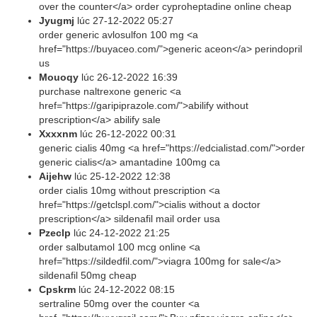
over the counter</a> order cyproheptadine online cheap
Jyugmj
lúc
27-12-2022 05:27
order generic avlosulfon 100 mg <a
href="https://buyaceo.com/">generic aceon</a> perindopril
us
Mouoqy
lúc
26-12-2022 16:39
purchase naltrexone generic <a
href="https://garipiprazole.com/">abilify without
prescription</a> abilify sale
Xxxxnm
lúc
26-12-2022 00:31
generic cialis 40mg <a href="https://edcialistad.com/">order
generic cialis</a> amantadine 100mg ca
Aijehw
lúc
25-12-2022 12:38
order cialis 10mg without prescription <a
href="https://getclspl.com/">cialis without a doctor
prescription</a> sildenafil mail order usa
Pzeclp
lúc
24-12-2022 21:25
order salbutamol 100 mcg online <a
href="https://sildedfil.com/">viagra 100mg for sale</a>
sildenafil 50mg cheap
Cpskrm
lúc
24-12-2022 08:15
sertraline 50mg over the counter <a