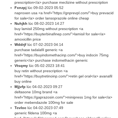
prescription</a> purchase meclizine without prescription
Fxnzpj
lúc
09-02-2023 05:52
naproxen usa <a href="https://gnprevpl.com/">buy prevacid
for sale</a> order lansoprazole online cheap
Nuhjkh
lúc
08-02-2023 14:27
buy lamisil 250mg without prescription <a
href="https://buyterbinafinep.com/">lamisil for sale</a>
amoxicillin price
Wddrjf
lúc
07-02-2023 04:14
purchase tadalafil generic <a
href="https://buyindomethacinp.com/">buy indocin 75mg
generic</a> purchase indomethacin generic
Vtsqmy
lúc
05-02-2023 18:41
buy retin without prescription <a
href="https://buytretinoinp.com/">retin gel oral</a> avanafil
buy online
Mjjvfp
lúc
04-02-2023 09:27
deltasone 10mg brand <a
href="https://gaprazosin.com/">minipress 1mg for sale</a>
order mebendazole 100mg for sale
Tcvloc
lúc
04-02-2023 07:49
generic fildena 100mg <a