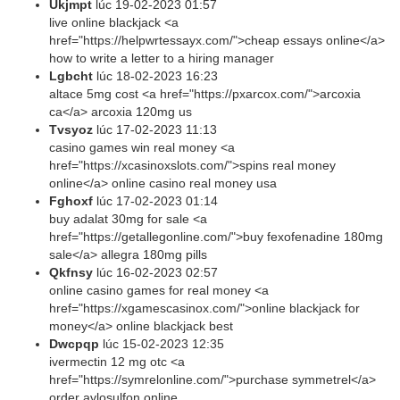
Ukjmpt
lúc
19-02-2023 01:57
live online blackjack <a
href="https://helpwrtessayx.com/">cheap essays online</a>
how to write a letter to a hiring manager
Lgbcht
lúc
18-02-2023 16:23
altace 5mg cost <a href="https://pxarcox.com/">arcoxia
ca</a> arcoxia 120mg us
Tvsyoz
lúc
17-02-2023 11:13
casino games win real money <a
href="https://xcasinoxslots.com/">spins real money
online</a> online casino real money usa
Fghoxf
lúc
17-02-2023 01:14
buy adalat 30mg for sale <a
href="https://getallegonline.com/">buy fexofenadine 180mg
sale</a> allegra 180mg pills
Qkfnsy
lúc
16-02-2023 02:57
online casino games for real money <a
href="https://xgamescasinox.com/">online blackjack for
money</a> online blackjack best
Dwcpqp
lúc
15-02-2023 12:35
ivermectin 12 mg otc <a
href="https://symrelonline.com/">purchase symmetrel</a>
order avlosulfon online