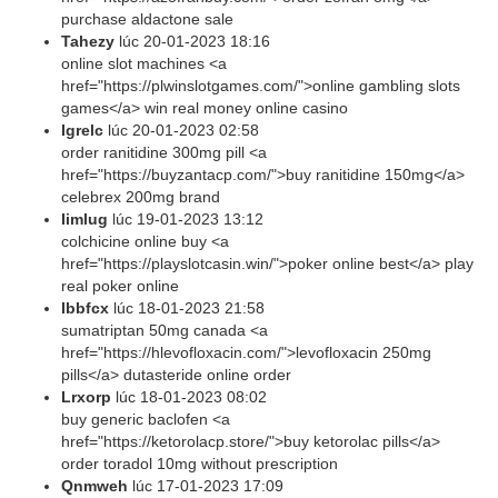
purchase aldactone sale
Tahezy
lúc
20-01-2023 18:16
online slot machines <a
href="https://plwinslotgames.com/">online gambling slots
games</a> win real money online casino
Igrelc
lúc
20-01-2023 02:58
order ranitidine 300mg pill <a
href="https://buyzantacp.com/">buy ranitidine 150mg</a>
celebrex 200mg brand
Iimlug
lúc
19-01-2023 13:12
colchicine online buy <a
href="https://playslotcasin.win/">poker online best</a> play
real poker online
Ibbfcx
lúc
18-01-2023 21:58
sumatriptan 50mg canada <a
href="https://hlevofloxacin.com/">levofloxacin 250mg
pills</a> dutasteride online order
Lrxorp
lúc
18-01-2023 08:02
buy generic baclofen <a
href="https://ketorolacp.store/">buy ketorolac pills</a>
order toradol 10mg without prescription
Qnmweh
lúc
17-01-2023 17:09