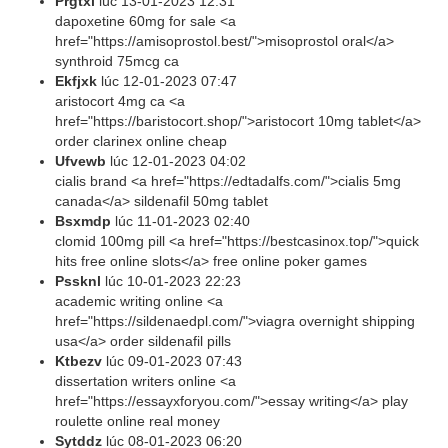
Prgtxl
lúc
13-01-2023 12:31
dapoxetine 60mg for sale <a
href="https://amisoprostol.best/">misoprostol oral</a>
synthroid 75mcg ca
Ekfjxk
lúc
12-01-2023 07:47
aristocort 4mg ca <a
href="https://baristocort.shop/">aristocort 10mg tablet</a>
order clarinex online cheap
Ufvewb
lúc
12-01-2023 04:02
cialis brand <a href="https://edtadalfs.com/">cialis 5mg
canada</a> sildenafil 50mg tablet
Bsxmdp
lúc
11-01-2023 02:40
clomid 100mg pill <a href="https://bestcasinox.top/">quick
hits free online slots</a> free online poker games
Pssknl
lúc
10-01-2023 22:23
academic writing online <a
href="https://sildenaedpl.com/">viagra overnight shipping
usa</a> order sildenafil pills
Ktbezv
lúc
09-01-2023 07:43
dissertation writers online <a
href="https://essayxforyou.com/">essay writing</a> play
roulette online real money
Sytddz
lúc
08-01-2023 06:20