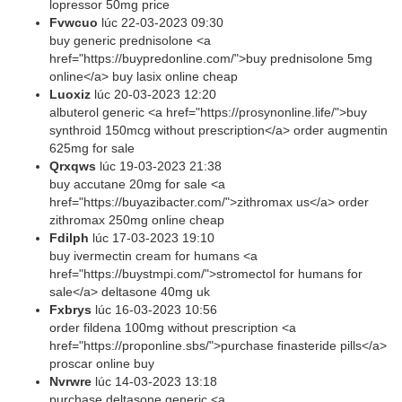
lopressor 50mg price
Fvwcuo
lúc
22-03-2023 09:30
buy generic prednisolone <a
href="https://buypredonline.com/">buy prednisolone 5mg
online</a> buy lasix online cheap
Luoxiz
lúc
20-03-2023 12:20
albuterol generic <a href="https://prosynonline.life/">buy
synthroid 150mcg without prescription</a> order augmentin
625mg for sale
Qrxqws
lúc
19-03-2023 21:38
buy accutane 20mg for sale <a
href="https://buyazibacter.com/">zithromax us</a> order
zithromax 250mg online cheap
Fdilph
lúc
17-03-2023 19:10
buy ivermectin cream for humans <a
href="https://buystmpi.com/">stromectol for humans for
sale</a> deltasone 40mg uk
Fxbrys
lúc
16-03-2023 10:56
order fildena 100mg without prescription <a
href="https://proponline.sbs/">purchase finasteride pills</a>
proscar online buy
Nvrwre
lúc
14-03-2023 13:18
purchase deltasone generic <a