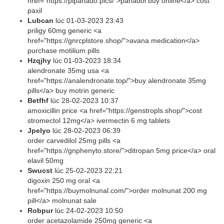
href="https://plpanado.pics/">panadol buy online</a> cost
paxil
Lubcan
lúc
01-03-2023 23:43
priligy 60mg generic <a
href="https://gnrcplstore.shop/">avana medication</a>
purchase motilium pills
Hzqjhy
lúc
01-03-2023 18:34
alendronate 35mg usa <a
href="https://analendronate.top/">buy alendronate 35mg
pills</a> buy motrin generic
Betfhf
lúc
28-02-2023 10:37
amoxicillin price <a href="https://genstropls.shop/">cost
stromectol 12mg</a> ivermectin 6 mg tablets
Jpelyo
lúc
28-02-2023 06:39
order carvedilol 25mg pills <a
href="https://gnphenyto.store/">ditropan 5mg price</a> oral
elavil 50mg
Swucst
lúc
25-02-2023 22:21
digoxin 250 mg oral <a
href="https://buymolnunal.com/">order molnunat 200 mg
pill</a> molnunat sale
Robpur
lúc
24-02-2023 10:50
order acetazolamide 250mg generic <a