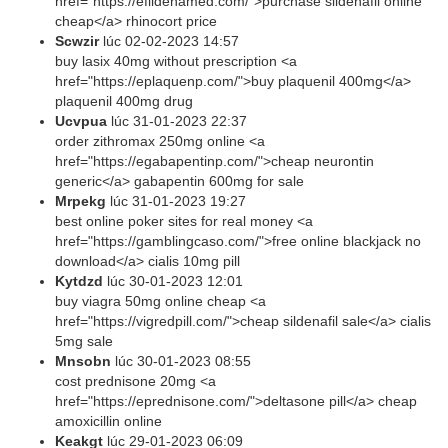
href="https://efildenamed.com/">purchase sildenafil online
cheap</a> rhinocort price
Scwzir
lúc
02-02-2023 14:57
buy lasix 40mg without prescription <a
href="https://eplaquenp.com/">buy plaquenil 400mg</a>
plaquenil 400mg drug
Ucvpua
lúc
31-01-2023 22:37
order zithromax 250mg online <a
href="https://egabapentinp.com/">cheap neurontin
generic</a> gabapentin 600mg for sale
Mrpekg
lúc
31-01-2023 19:27
best online poker sites for real money <a
href="https://gamblingcaso.com/">free online blackjack no
download</a> cialis 10mg pill
Kytdzd
lúc
30-01-2023 12:01
buy viagra 50mg online cheap <a
href="https://vigredpill.com/">cheap sildenafil sale</a> cialis
5mg sale
Mnsobn
lúc
30-01-2023 08:55
cost prednisone 20mg <a
href="https://eprednisone.com/">deltasone pill</a> cheap
amoxicillin online
Keakgt
lúc
29-01-2023 06:09