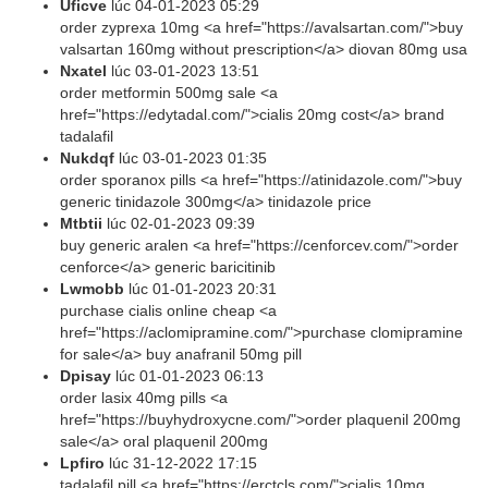
Uficve
lúc
04-01-2023 05:29
order zyprexa 10mg <a href="https://avalsartan.com/">buy
valsartan 160mg without prescription</a> diovan 80mg usa
Nxatel
lúc
03-01-2023 13:51
order metformin 500mg sale <a
href="https://edytadal.com/">cialis 20mg cost</a> brand
tadalafil
Nukdqf
lúc
03-01-2023 01:35
order sporanox pills <a href="https://atinidazole.com/">buy
generic tinidazole 300mg</a> tinidazole price
Mtbtii
lúc
02-01-2023 09:39
buy generic aralen <a href="https://cenforcev.com/">order
cenforce</a> generic baricitinib
Lwmobb
lúc
01-01-2023 20:31
purchase cialis online cheap <a
href="https://aclomipramine.com/">purchase clomipramine
for sale</a> buy anafranil 50mg pill
Dpisay
lúc
01-01-2023 06:13
order lasix 40mg pills <a
href="https://buyhydroxycne.com/">order plaquenil 200mg
sale</a> oral plaquenil 200mg
Lpfiro
lúc
31-12-2022 17:15
tadalafil pill <a href="https://erctcls.com/">cialis 10mg