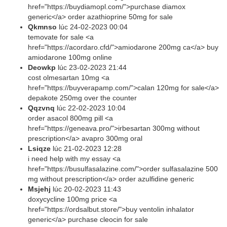
href="https://buydiamopl.com/">purchase diamox
generic</a> order azathioprine 50mg for sale
Qkmnso
lúc
24-02-2023 00:04
temovate for sale <a
href="https://acordaro.cfd/">amiodarone 200mg ca</a> buy
amiodarone 100mg online
Deowkp
lúc
23-02-2023 21:44
cost olmesartan 10mg <a
href="https://buyverapamp.com/">calan 120mg for sale</a>
depakote 250mg over the counter
Qqzvnq
lúc
22-02-2023 10:04
order asacol 800mg pill <a
href="https://geneava.pro/">irbesartan 300mg without
prescription</a> avapro 300mg oral
Lsiqze
lúc
21-02-2023 12:28
i need help with my essay <a
href="https://busulfasalazine.com/">order sulfasalazine 500
mg without prescription</a> order azulfidine generic
Msjehj
lúc
20-02-2023 11:43
doxycycline 100mg price <a
href="https://ordsalbut.store/">buy ventolin inhalator
generic</a> purchase cleocin for sale