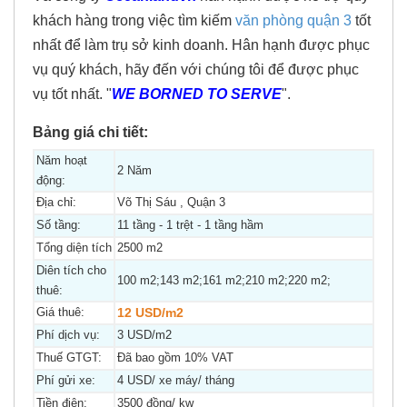
khách hàng trong việc tìm kiếm
văn phòng quận 3
tốt
nhất để làm trụ sở kinh doanh. Hân hạnh được phục
vụ quý khách, hãy đến với chúng tôi để được phục
vụ tốt nhất. "
WE BORNED TO SERVE
".
Bảng giá chi tiết:
Năm hoạt
2 Năm
động:
Địa chỉ:
Võ Thị Sáu , Quận 3
Số tầng:
11 tầng - 1 trệt - 1 tầng hầm
Tổng diện tích
2500 m2
Diên tích cho
100 m2;143 m2;161 m2;210 m2;220 m2;
thuê:
Giá thuê:
12 USD/m2
Phí dịch vụ:
3 USD/m2
Thuế GTGT:
Đã bao gồm 10% VAT
Phí gửi xe:
4 USD/ xe máy/ tháng
Tiền điện:
3500 đồng/ kw