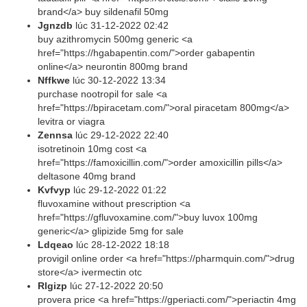
brand</a> buy sildenafil 50mg
Jgnzdb
lúc
31-12-2022 02:42
buy azithromycin 500mg generic <a
href="https://hgabapentin.com/">order gabapentin
online</a> neurontin 800mg brand
Nffkwe
lúc
30-12-2022 13:34
purchase nootropil for sale <a
href="https://bpiracetam.com/">oral piracetam 800mg</a>
levitra or viagra
Zennsa
lúc
29-12-2022 22:40
isotretinoin 10mg cost <a
href="https://famoxicillin.com/">order amoxicillin pills</a>
deltasone 40mg brand
Kvfvyp
lúc
29-12-2022 01:22
fluvoxamine without prescription <a
href="https://gfluvoxamine.com/">buy luvox 100mg
generic</a> glipizide 5mg for sale
Ldqeao
lúc
28-12-2022 18:18
provigil online order <a href="https://pharmquin.com/">drug
store</a> ivermectin otc
Rlgizp
lúc
27-12-2022 20:50
provera price <a href="https://gperiacti.com/">periactin 4mg