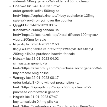
sildenafil 50mg generic</a> sildenafil 50mg cheap
Coepwc
lúc
24-01-2023 17:52
order generic keflex 500mg <a
href="https://cephalexinp.top/">buy cephalexin 125mg
sale</a> erythromycin over the counter
Qjqgkf
lúc
24-01-2023 08:52
fluconazole 200mg canada <a
href="https://afluconazole.top/">oral diflucan 100mg</a>
viagra 200mg for sale
Ngwxhj
lúc
23-01-2023 12:53
flagyl 400mg tablet <a href="https://flagylf.life/">flagyl
200mg pill</a> purchase bactrim for sale
Ntbzam
lúc
23-01-2023 04:02
simvastatin generic <a
href="https://azocorbuy.com/">purchase zocor generic</a>
buy proscar 5mg online
Wcrcgy
lúc
22-01-2023 08:17
order tadalafil 40mg without prescription <a
href="https://cipropills.top/">cipro 500mg cheap</a>
purchase ciprofloxacin generic
Hzgxfs
lúc
21-01-2023 07:47
buy tamsulosin 0.4mg pills <a
href="https://azofranbuy.com/">order zofran 8mg</a>