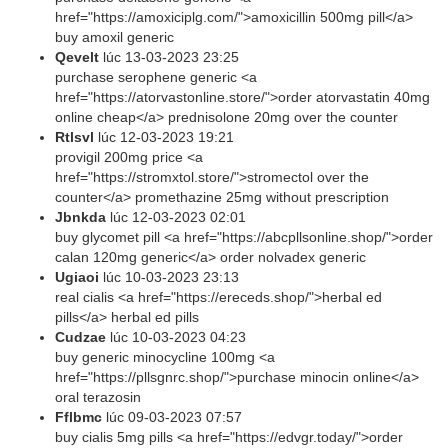
href="https://amoxiciplg.com/">amoxicillin 500mg pill</a>
buy amoxil generic
Qevelt
lúc
13-03-2023 23:25
purchase serophene generic <a
href="https://atorvastonline.store/">order atorvastatin 40mg
online cheap</a> prednisolone 20mg over the counter
Rtlsvl
lúc
12-03-2023 19:21
provigil 200mg price <a
href="https://stromxtol.store/">stromectol over the
counter</a> promethazine 25mg without prescription
Jbnkda
lúc
12-03-2023 02:01
buy glycomet pill <a href="https://abcpllsonline.shop/">order
calan 120mg generic</a> order nolvadex generic
Ugiaoi
lúc
10-03-2023 23:13
real cialis <a href="https://ereceds.shop/">herbal ed
pills</a> herbal ed pills
Cudzae
lúc
10-03-2023 04:23
buy generic minocycline 100mg <a
href="https://pllsgnrc.shop/">purchase minocin online</a>
oral terazosin
Fflbmc
lúc
09-03-2023 07:57
buy cialis 5mg pills <a href="https://edvgr.today/">order