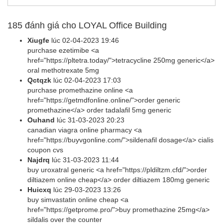
185
đánh giá cho LOYAL Office Building
Xiugfe
lúc
02-04-2023 19:46
purchase ezetimibe <a
href="https://pltetra.today/">tetracycline 250mg generic</a>
oral methotrexate 5mg
Qctqzk
lúc
02-04-2023 17:03
purchase promethazine online <a
href="https://getmdfonline.online/">order generic
promethazine</a> order tadalafil 5mg generic
Ouhand
lúc
31-03-2023 20:23
canadian viagra online pharmacy <a
href="https://buyvgonline.com/">sildenafil dosage</a> cialis
coupon cvs
Najdrq
lúc
31-03-2023 11:44
buy uroxatral generic <a href="https://pldiltzm.cfd/">order
diltiazem online cheap</a> order diltiazem 180mg generic
Huicxq
lúc
29-03-2023 13:26
buy simvastatin online cheap <a
href="https://getprome.pro/">buy promethazine 25mg</a>
sildalis over the counter