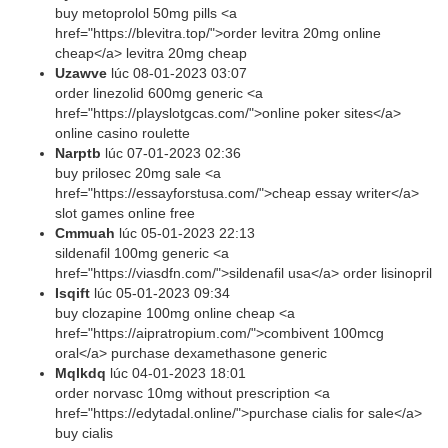
buy metoprolol 50mg pills <a
href="https://blevitra.top/">order levitra 20mg online
cheap</a> levitra 20mg cheap
Uzawve
lúc
08-01-2023 03:07
order linezolid 600mg generic <a
href="https://playslotgcas.com/">online poker sites</a>
online casino roulette
Narptb
lúc
07-01-2023 02:36
buy prilosec 20mg sale <a
href="https://essayforstusa.com/">cheap essay writer</a>
slot games online free
Cmmuah
lúc
05-01-2023 22:13
sildenafil 100mg generic <a
href="https://viasdfn.com/">sildenafil usa</a> order lisinopril
Isqift
lúc
05-01-2023 09:34
buy clozapine 100mg online cheap <a
href="https://aipratropium.com/">combivent 100mcg
oral</a> purchase dexamethasone generic
Mqlkdq
lúc
04-01-2023 18:01
order norvasc 10mg without prescription <a
href="https://edytadal.online/">purchase cialis for sale</a>
buy cialis