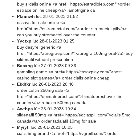
buy sildalis online <a href="https://estradiolep.com/">order
estrace online cheap</a> lamotrigine ca
Pknmwh
lúc
28-01-2023 21:52
essays for sale online <a
href="https://estromectol.com/">order stromectol pill</a>
can you buy stromectol over the counter
Yyctxp
lúc
28-01-2023 01:25
buy desyrel generic <a
href="https://aurograep.com/">aurogra 100mg oral</a> buy
sildenafil without prescription
Bacxhg
lúc
27-01-2023 09:36
gambling game <a href="https://casoxplay.com/">best
casino slot games</a> order cialis online cheap
Ekdfxr
lúc
26-01-2023 20:40
order ceftin 250mg sale <a
href="https://ebimatoprost.com/">bimatoprost over the
counter</a> robaxin 500mg canada
Awtbpa
lúc
25-01-2023 19:34
sildenafil 50mg <a href="https://edciaspill.com/">cialis 5mg
canada</a> order tadalafil 10mg for sale
Myiyti
lúc
25-01-2023 10:05
cialis 5mg brand <a href="https://vgrpill.com/">order