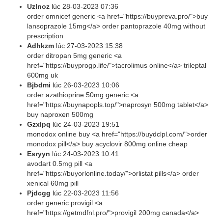
Uzlnoz
lúc
28-03-2023 07:36
order omnicef generic <a href="https://buypreva.pro/">buy
lansoprazole 15mg</a> order pantoprazole 40mg without
prescription
Adhkzm
lúc
27-03-2023 15:38
order ditropan 5mg generic <a
href="https://buyprogp.life/">tacrolimus online</a> trileptal
600mg uk
Bjbdmi
lúc
26-03-2023 10:06
order azathioprine 50mg generic <a
href="https://buynapopls.top/">naprosyn 500mg tablet</a>
buy naproxen 500mg
Gzxlpq
lúc
24-03-2023 19:51
monodox online buy <a href="https://buydclpl.com/">order
monodox pill</a> buy acyclovir 800mg online cheap
Esryyn
lúc
24-03-2023 10:41
avodart 0.5mg pill <a
href="https://buyorlonline.today/">orlistat pills</a> order
xenical 60mg pill
Pjdcgg
lúc
22-03-2023 11:56
order generic provigil <a
href="https://getmdfnl.pro/">provigil 200mg canada</a>