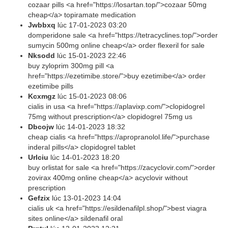
cozaar pills <a href="https://losartan.top/">cozaar 50mg
cheap</a> topiramate medication
Jwbbxq
lúc
17-01-2023 03:20
domperidone sale <a href="https://tetracyclines.top/">order
sumycin 500mg online cheap</a> order flexeril for sale
Nksodd
lúc
15-01-2023 22:46
buy zyloprim 300mg pill <a
href="https://ezetimibe.store/">buy ezetimibe</a> order
ezetimibe pills
Kcxmgz
lúc
15-01-2023 08:06
cialis in usa <a href="https://aplavixp.com/">clopidogrel
75mg without prescription</a> clopidogrel 75mg us
Dbcojw
lúc
14-01-2023 18:32
cheap cialis <a href="https://apropranolol.life/">purchase
inderal pills</a> clopidogrel tablet
Urlciu
lúc
14-01-2023 18:20
buy orlistat for sale <a href="https://zacyclovir.com/">order
zovirax 400mg online cheap</a> acyclovir without
prescription
Gefzix
lúc
13-01-2023 14:04
cialis uk <a href="https://esildenafilpl.shop/">best viagra
sites online</a> sildenafil oral