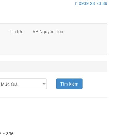
0939 28 73 89
h
Tin tức
VP Nguyên Tòa
Tìm kiếm
 ~ 336