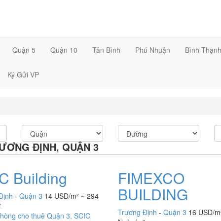
Quận 5
Quận 10
Tân Bình
Phú Nhuận
Bình Thạn
Ký Gửi VP
ƯƠNG ĐỊNH, QUẬN 3
C Building
FIMEXCO
BUILDING
Định
-
Quận 3
14 USD/m² ~ 294
²
Trương Định
-
Quận 3
16 USD/m²