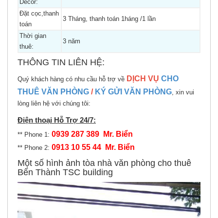
Decor:
Đặt cọc,thanh
3 Tháng, thanh toán 1háng /1 lần
toán
Thời gian
3 năm
thuê:
THÔNG TIN LIÊN HỆ:
DỊCH VỤ
CHO
Quý khách hàng có nhu cầu hỗ trợ về
THUÊ VĂN PHÒNG
/
KÝ GỬI VĂN PHÒNG
, xin vui
lòng liên hệ với chúng tôi:
Điện thoại Hỗ Trợ 24/7:
0939 287 389 Mr. Biển
** Phone 1:
0913 10 55 44 Mr. Biển
** Phone 2:
Một số hình ảnh tòa nhà văn phòng cho thuê
Bến Thành TSC building