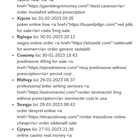
href="https://gamblingremoney.com/">best casinos</a>
order modafinil without prescription
Xzjczn
lúc
01-02-2023 03:35
poker online free <a href="https://buyedpillgn.com/">ed pills
for sale</a> cialis 5mg sale
Rglxgu
lúc
30-01-2023 20:12
viagra online order <a href="https://elviasld.com/">sildenafil
for women</a> order generic tadalafil
Ccwzmy
lúc
30-01-2023 18:43
prednisone 40mg for sale <a
href="https://eprednisone.com/">buy prednisone without
prescription</a> amoxil cost
Rldhqy
lúc
29-01-2023 06:37
professional letter writing services <a
href="https://estromectol.com/">order stromectol 3mg
without prescription</a> ivermectin cost in usa
Sovgju
lúc
28-01-2023 08:43
order desyrel online <a
href="https://etrazodonep.com/">order trazodone online
cheap</a> order sildenafil sale
Cjzycc
lúc
27-01-2023 21:36
online casino real money <a