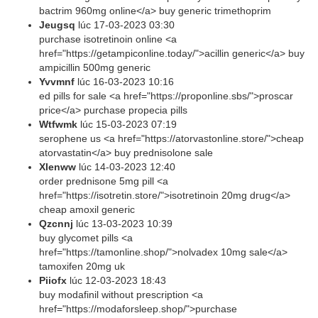
bactrim 960mg online</a> buy generic trimethoprim
Jeugsq
lúc
17-03-2023 03:30
purchase isotretinoin online <a
href="https://getampiconline.today/">acillin generic</a> buy
ampicillin 500mg generic
Yvvmnf
lúc
16-03-2023 10:16
ed pills for sale <a href="https://proponline.sbs/">proscar
price</a> purchase propecia pills
Wtfwmk
lúc
15-03-2023 07:19
serophene us <a href="https://atorvastonline.store/">cheap
atorvastatin</a> buy prednisolone sale
Xlenww
lúc
14-03-2023 12:40
order prednisone 5mg pill <a
href="https://isotretin.store/">isotretinoin 20mg drug</a>
cheap amoxil generic
Qzcnnj
lúc
13-03-2023 10:39
buy glycomet pills <a
href="https://tamonline.shop/">nolvadex 10mg sale</a>
tamoxifen 20mg uk
Piiofx
lúc
12-03-2023 18:43
buy modafinil without prescription <a
href="https://modaforsleep.shop/">purchase