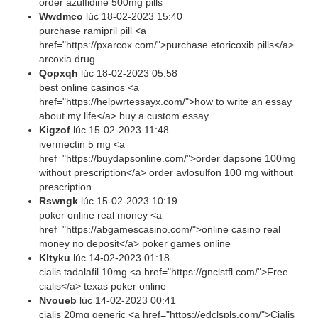
order azulfidine 500mg pills
Wwdmco
lúc
18-02-2023 15:40
purchase ramipril pill <a
href="https://pxarcox.com/">purchase etoricoxib pills</a>
arcoxia drug
Qopxqh
lúc
18-02-2023 05:58
best online casinos <a
href="https://helpwrtessayx.com/">how to write an essay
about my life</a> buy a custom essay
Kigzof
lúc
15-02-2023 11:48
ivermectin 5 mg <a
href="https://buydapsonline.com/">order dapsone 100mg
without prescription</a> order avlosulfon 100 mg without
prescription
Rswngk
lúc
15-02-2023 10:19
poker online real money <a
href="https://abgamescasino.com/">online casino real
money no deposit</a> poker games online
Kltyku
lúc
14-02-2023 01:18
cialis tadalafil 10mg <a href="https://gnclstfl.com/">Free
cialis</a> texas poker online
Nvoueb
lúc
14-02-2023 00:41
cialis 20mg generic <a href="https://edclspls.com/">Cialis