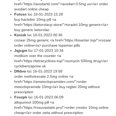
href="https://avodartd.com/">avodart 0.5mg us</a> order
avodart online cheap
Fotssn
lúc
18-01-2023 15:28
buy baclofen 10mg pill <a
href="https://ketorolacp.store/">toradol 10mg generic</a>
buy generic ketorolac
Ksnizk
lúc
18-01-2023 00:36
cozaar 25mg generic <a href="https://losartan.top/">cozaar
order online</a> purchase topamax pills
Jqjcgm
lúc
17-01-2023 10:34
motilium over the counter <a
href="https://tetracyclines.top/">sumycin 500mg drug</a>
cyclobenzaprine uk
Dfkbro
lúc
16-01-2023 19:58
order methotrexate 2.5mg online <a
href="https://ametoclopramidex.com/">order
metoclopramide 10mg</a> buy reglan 20mg without
prescription
Foszpk
lúc
16-01-2023 06:09
allopurinol 100mg pill <a
href="https://rosuvastatin.pro/">order crestor 10mg online
cheap</a> order zetia without prescription