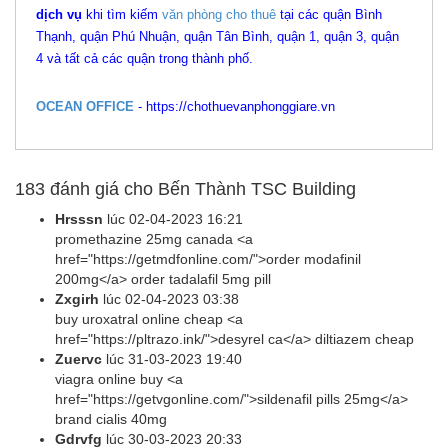
dịch vụ
khi tìm kiếm
văn phòng cho thuê
tại các quận Bình
Thạnh, quận Phú Nhuận, quận Tân Bình, quận 1, quận 3, quận
4 và tất cả các quận trong thành phố.
OCEAN OFFICE
-
https://chothuevanphonggiare.vn
183
đánh giá cho Bến Thành TSC Building
Hrsssn
lúc
02-04-2023 16:21
promethazine 25mg canada <a
href="https://getmdfonline.com/">order modafinil
200mg</a> order tadalafil 5mg pill
Zxgirh
lúc
02-04-2023 03:38
buy uroxatral online cheap <a
href="https://pltrazo.ink/">desyrel ca</a> diltiazem cheap
Zuervc
lúc
31-03-2023 19:40
viagra online buy <a
href="https://getvgonline.com/">sildenafil pills 25mg</a>
brand cialis 40mg
Gdrvfg
lúc
30-03-2023 20:33