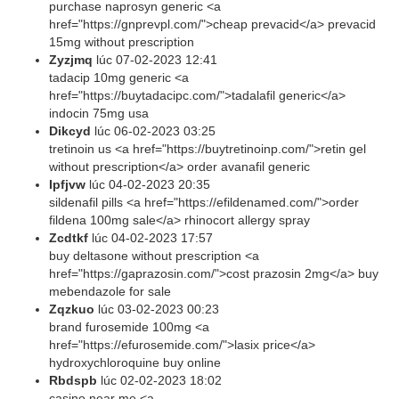
purchase naprosyn generic <a
href="https://gnprevpl.com/">cheap prevacid</a> prevacid
15mg without prescription
Zyzjmq
lúc
07-02-2023 12:41
tadacip 10mg generic <a
href="https://buytadacipc.com/">tadalafil generic</a>
indocin 75mg usa
Dikcyd
lúc
06-02-2023 03:25
tretinoin us <a href="https://buytretinoinp.com/">retin gel
without prescription</a> order avanafil generic
Ipfjvw
lúc
04-02-2023 20:35
sildenafil pills <a href="https://efildenamed.com/">order
fildena 100mg sale</a> rhinocort allergy spray
Zcdtkf
lúc
04-02-2023 17:57
buy deltasone without prescription <a
href="https://gaprazosin.com/">cost prazosin 2mg</a> buy
mebendazole for sale
Zqzkuo
lúc
03-02-2023 00:23
brand furosemide 100mg <a
href="https://efurosemide.com/">lasix price</a>
hydroxychloroquine buy online
Rbdspb
lúc
02-02-2023 18:02
casino near me <a