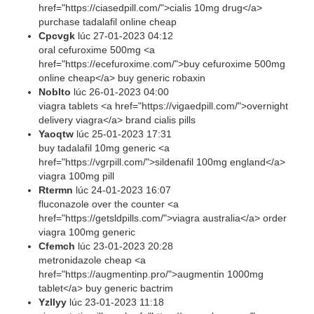
href="https://ciasedpill.com/">cialis 10mg drug</a>
purchase tadalafil online cheap
Cpcvgk
lúc
27-01-2023 04:12
oral cefuroxime 500mg <a
href="https://ecefuroxime.com/">buy cefuroxime 500mg
online cheap</a> buy generic robaxin
Noblto
lúc
26-01-2023 04:00
viagra tablets <a href="https://vigaedpill.com/">overnight
delivery viagra</a> brand cialis pills
Yaoqtw
lúc
25-01-2023 17:31
buy tadalafil 10mg generic <a
href="https://vgrpill.com/">sildenafil 100mg england</a>
viagra 100mg pill
Rtermn
lúc
24-01-2023 16:07
fluconazole over the counter <a
href="https://getsldpills.com/">viagra australia</a> order
viagra 100mg generic
Cfemch
lúc
23-01-2023 20:28
metronidazole cheap <a
href="https://augmentinp.pro/">augmentin 1000mg
tablet</a> buy generic bactrim
Yzllyy
lúc
23-01-2023 11:18