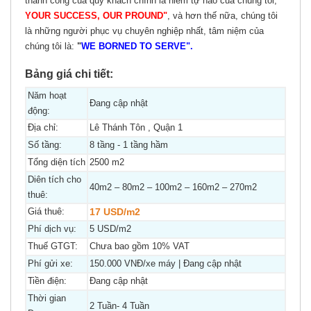
thành công của quý khách chính là niềm tự hào của chúng tôi, "
YOUR SUCCESS, OUR PROUND"
, và hơn thế nữa, chúng tôi
là những người phục vụ chuyên nghiệp nhất, tâm niệm của
chúng tôi là:
"
WE BORNED TO SERVE".
Bảng giá chi tiết:
Năm hoạt
Đang cập nhật
động:
Địa chỉ:
Lê Thánh Tôn , Quận 1
Số tầng:
8 tầng - 1 tầng hầm
Tổng diện tích
2500 m2
Diên tích cho
40m2 – 80m2 – 100m2 – 160m2 – 270m2
thuê:
Giá thuê:
17 USD/m2
Phí dịch vụ:
5 USD/m2
Thuế GTGT:
Chưa bao gồm 10% VAT
Phí gửi xe:
150.000 VNĐ/xe máy | Đang cập nhật
Tiền điện:
Đang cập nhật
Thời gian
2 Tuần- 4 Tuần