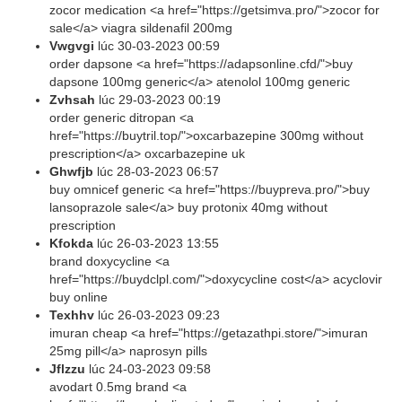
zocor medication <a href="https://getsimva.pro/">zocor for
sale</a> viagra sildenafil 200mg
Vwgvgi
lúc
30-03-2023 00:59
order dapsone <a href="https://adapsonline.cfd/">buy
dapsone 100mg generic</a> atenolol 100mg generic
Zvhsah
lúc
29-03-2023 00:19
order generic ditropan <a
href="https://buytril.top/">oxcarbazepine 300mg without
prescription</a> oxcarbazepine uk
Ghwfjb
lúc
28-03-2023 06:57
buy omnicef generic <a href="https://buypreva.pro/">buy
lansoprazole sale</a> buy protonix 40mg without
prescription
Kfokda
lúc
26-03-2023 13:55
brand doxycycline <a
href="https://buydclpl.com/">doxycycline cost</a> acyclovir
buy online
Texhhv
lúc
26-03-2023 09:23
imuran cheap <a href="https://getazathpi.store/">imuran
25mg pill</a> naprosyn pills
Jflzzu
lúc
24-03-2023 09:58
avodart 0.5mg brand <a