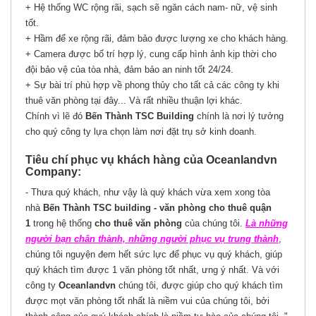
+ Hệ thống WC rộng rãi, sạch sẽ ngăn cách nam- nữ, vệ sinh
tốt.
+ Hầm để xe rộng rãi, đảm bảo được lượng xe cho khách hàng.
+ Camera được bố trí hợp lý, cung cấp hình ảnh kịp thời cho
đội bảo vệ của tòa nhà, đảm bảo an ninh tốt 24/24.
+ Sự bài trí phù hợp về phong thủy cho tất cả các công ty khi
thuê văn phòng tại đây... Và rất nhiều thuận lợi khác.
Chính vì lẽ đó
Bến Thành TSC Building
chính là nơi lý tưởng
cho quý công ty lựa chọn làm nơi đặt trụ sở kinh doanh.
Tiêu chí phục vụ khách hàng của Oceanlandvn
Company:
- Thưa quý khách, như vậy là quý khách vừa xem xong tòa
nhà
Bến Thành TSC building - văn phòng cho thuê quận
1
trong hệ thống
cho thuê văn phòng
của chúng tôi.
Là những
người bạn chân thành, những người phục vụ trung thành
,
chúng tôi nguyện đem hết sức lực để phục vụ quý khách, giúp
quý khách tìm được 1 văn phòng tốt nhất, ưng ý nhất. Và với
công ty
Oceanlandvn
chúng tôi, được giúp cho quý khách tìm
được mọt văn phòng tốt nhất là niềm vui của chúng tôi, bởi