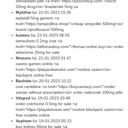
simvastatin pills <a href="https://azocorbuy.com/">zocor
20mg drug</a> finasteride 5mg ca
Mybthw
lúc
22-01-2023 15:35
tadalafil 5mg generic <a
href="https://ampicillina.shop/">cheap ampicillin 500mg</a>
brand ciprofloxacin 500mg
Iuamsc
lúc
22-01-2023 06:55
tamsulosin 0.2mg cost <a
href="https://aflomaxbuy.com/">flomax online buy</a> order
aldactone 25mg for sale
Nmszov
lúc
21-01-2023 01:47
casino games online <a
href="https://playandwinslot.com/">online casino</a>
blackjack online free
Bavhdw
lúc
20-01-2023 10:22
cost ranitidine <a href="https://buyzantacp.com/">order
zantac without prescription</a> order celecoxib 100mg pills
Vdzpvd
lúc
19-01-2023 20:48
order colchicine 0.5mg for sale <a
href="https://playslotcasin.win/">online blackjack casino</a>
free roulette online
Vuphem
lúc
19-01-2023 05:23
buy imitrex 50mg for sale <a