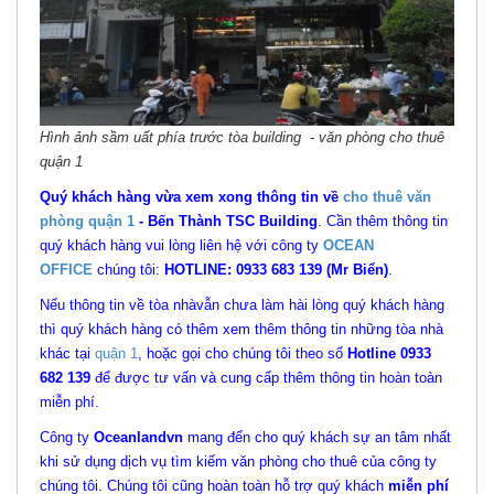
Hình ảnh sầm uất phía trước tòa building - văn phòng cho thuê
quận 1
Quý khách hàng vừa xem xong thông tin về
cho thuê văn
phòng quận 1
-
Bến Thành TSC Building
. Cần thêm thông tin
quý khách hàng vui lòng liên hệ với công ty
OCEAN
OFFICE
chúng tôi:
HOTLINE: 0933 683 139 (Mr Biển)
.
Nếu thông tin về tòa nhàvẫn chưa làm hài lòng quý khách hàng
thì quý khách hàng có thêm xem thêm thông tin những tòa nhà
khác tại
quận 1
, hoặc gọi cho chúng tôi theo số
Hotline 0933
682 139
để được tư vấn và cung cấp thêm thông tin hoàn toàn
miễn phí.
Công ty
Oceanlandvn
mang đến cho quý khách sự an tâm nhất
khi sử dụng dịch vụ tìm kiếm văn phòng cho thuê của công ty
chúng tôi. Chúng tôi cũng hoàn toàn hỗ trợ quý khách
miễn phí