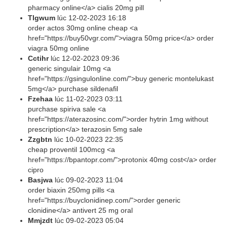
pharmacy online</a> cialis 20mg pill
Tlgwum
lúc
12-02-2023 16:18
order actos 30mg online cheap <a
href="https://buy50vgr.com/">viagra 50mg price</a> order
viagra 50mg online
Cctihr
lúc
12-02-2023 09:36
generic singulair 10mg <a
href="https://gsingulonline.com/">buy generic montelukast
5mg</a> purchase sildenafil
Fzehaa
lúc
11-02-2023 03:11
purchase spiriva sale <a
href="https://aterazosinc.com/">order hytrin 1mg without
prescription</a> terazosin 5mg sale
Zzgbtn
lúc
10-02-2023 22:35
cheap proventil 100mcg <a
href="https://bpantopr.com/">protonix 40mg cost</a> order
cipro
Basjwa
lúc
09-02-2023 11:04
order biaxin 250mg pills <a
href="https://buyclonidinep.com/">order generic
clonidine</a> antivert 25 mg oral
Mmjzdt
lúc
09-02-2023 05:04