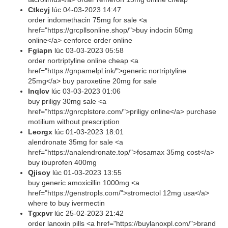
Ctkcyj
lúc
04-03-2023 14:47
order indomethacin 75mg for sale <a
href="https://grcpllsonline.shop/">buy indocin 50mg
online</a> cenforce order online
Fgiapn
lúc
03-03-2023 05:58
order nortriptyline online cheap <a
href="https://gnpamelpl.ink/">generic nortriptyline
25mg</a> buy paroxetine 20mg for sale
Inqlcv
lúc
03-03-2023 01:06
buy priligy 30mg sale <a
href="https://gnrcplstore.com/">priligy online</a> purchase
motilium without prescription
Leorgx
lúc
01-03-2023 18:01
alendronate 35mg for sale <a
href="https://analendronate.top/">fosamax 35mg cost</a>
buy ibuprofen 400mg
Qjisoy
lúc
01-03-2023 13:55
buy generic amoxicillin 1000mg <a
href="https://genstropls.com/">stromectol 12mg usa</a>
where to buy ivermectin
Tgxpvr
lúc
25-02-2023 21:42
order lanoxin pills <a href="https://buylanoxpl.com/">brand