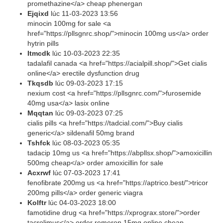
promethazine</a> cheap phenergan
Ejqixd
lúc
11-03-2023 13:56
minocin 100mg for sale <a
href="https://pllsgnrc.shop/">minocin 100mg us</a> order
hytrin pills
Itmcdk
lúc
10-03-2023 22:35
tadalafil canada <a href="https://acialpill.shop/">Get cialis
online</a> erectile dysfunction drug
Tkqsdb
lúc
09-03-2023 17:15
nexium cost <a href="https://pllsgnrc.com/">furosemide
40mg usa</a> lasix online
Mqqtan
lúc
09-03-2023 07:25
cialis pills <a href="https://tadcial.com/">Buy cialis
generic</a> sildenafil 50mg brand
Tshfck
lúc
08-03-2023 05:35
tadacip 10mg us <a href="https://abpllsx.shop/">amoxicillin
500mg cheap</a> order amoxicillin for sale
Acxrwf
lúc
07-03-2023 17:41
fenofibrate 200mg us <a href="https://aptrico.best/">tricor
200mg pills</a> order generic viagra
Kolftr
lúc
04-03-2023 18:00
famotidine drug <a href="https://xprograx.store/">order
tacrolimus</a> order remeron 15mg online cheap