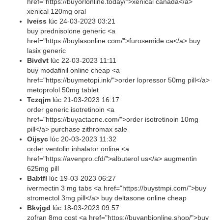
href="https://buyorlonline.today/">xenical canada</a>
xenical 120mg oral
Iveiss
lúc
24-03-2023 03:21
buy prednisolone generic <a
href="https://buylasonline.com/">furosemide ca</a> buy
lasix generic
Bivdvt
lúc
22-03-2023 11:11
buy modafinil online cheap <a
href="https://buymetopi.ink/">order lopressor 50mg pill</a>
metoprolol 50mg tablet
Tczqjm
lúc
21-03-2023 16:17
order generic isotretinoin <a
href="https://buyactacne.com/">order isotretinoin 10mg
pill</a> purchase zithromax sale
Oijsyc
lúc
20-03-2023 11:32
order ventolin inhalator online <a
href="https://avenpro.cfd/">albuterol us</a> augmentin
625mg pill
Babtfl
lúc
19-03-2023 06:27
ivermectin 3 mg tabs <a href="https://buystmpi.com/">buy
stromectol 3mg pill</a> buy deltasone online cheap
Bkvjgd
lúc
18-03-2023 09:57
zofran 8mg cost <a href="https://buyanbionline.shop/">buy