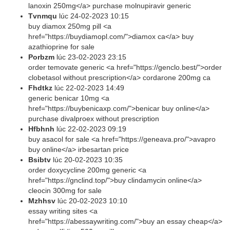
lanoxin 250mg</a> purchase molnupiravir generic
Tvnmqu
lúc
24-02-2023 10:15
buy diamox 250mg pill <a
href="https://buydiamopl.com/">diamox ca</a> buy
azathioprine for sale
Porbzm
lúc
23-02-2023 23:15
order temovate generic <a href="https://genclo.best/">order
clobetasol without prescription</a> cordarone 200mg ca
Fhdtkz
lúc
22-02-2023 14:49
generic benicar 10mg <a
href="https://buybenicaxp.com/">benicar buy online</a>
purchase divalproex without prescription
Hfbhnh
lúc
22-02-2023 09:19
buy asacol for sale <a href="https://geneava.pro/">avapro
buy online</a> irbesartan price
Bsibtv
lúc
20-02-2023 10:35
order doxycycline 200mg generic <a
href="https://gnclind.top/">buy clindamycin online</a>
cleocin 300mg for sale
Mzhhsv
lúc
20-02-2023 10:10
essay writing sites <a
href="https://abessaywriting.com/">buy an essay cheap</a>