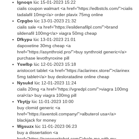
Ignoqn
lúc
15-01-2023 15:22
cialis coupon walmart <a href="https://edbstcls.com/">cialis
tadalafil 10mg</a> order plavix 75mg online
Crpgbo
lúc
13-01-2023 21:32
cialis sale <a href="https://esildenafilpl.com/">brand
sildenafil 100mg</a> viagra 50mg cheap
Dfkypu
lúc
13-01-2023 21:01
dapoxetine 30mg cheap <a
href="https://asynthroid.pro/">buy synthroid generic</a>
purchase levothyroxine pill
Yswlbp
lúc
12-01-2023 15:18
aristocort tablet <a href="https://aclarinex.store/">clarinex
5mg tablet</a> buy desloratadine online cheap
Nysukd
lúc
12-01-2023 11:24
cialis 20mg <a href="https://vgredpl.com/">viagra 100mg
oral</a> buy viagra 100mg pill
Ybytjy
lúc
11-01-2023 10:00
buy clomid generic <a
href="https://aventoli.company/">albuterol usa</a>
blackjack for money
Wgsuzx
lúc
11-01-2023 06:23
buy a dissertation <a
href="https://paperwritebot.com/">help me with my