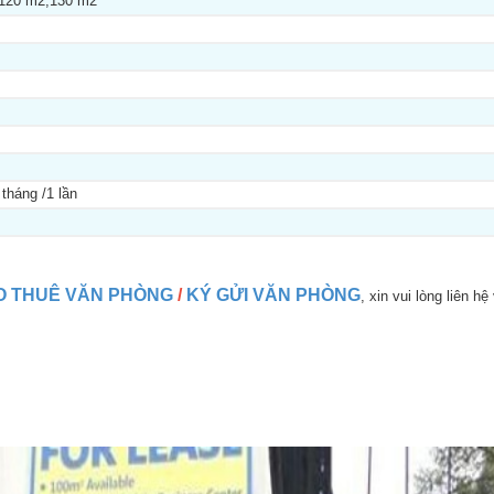
120 m2;130 m2
tháng /1 lần
O THUÊ VĂN PHÒNG
/
KÝ GỬI VĂN PHÒNG
, xin vui lòng liên hệ