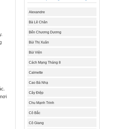
Alexandre
Bà Lê Chân
Bến Chương Dương
y.
g
Bùi Thị Xuân
Bùi Viện
Cách Mạng Tháng 8
Calmette
Cao Bá Nhạ
ác.
Cây Điệp
 nơi
Chu Mạnh Trinh
Cô Bắc
Cô Giang