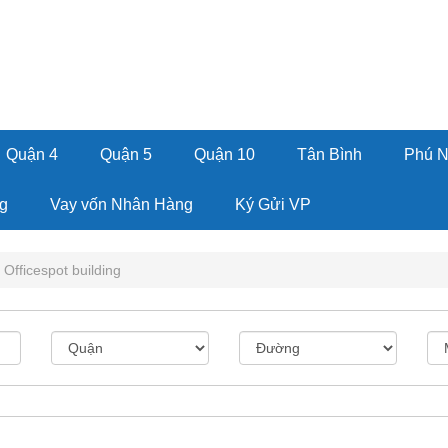
Quận 4
Quận 5
Quận 10
Tân Bình
Phú 
g
Vay vốn Nhân Hàng
Ký Gửi VP
Officespot building