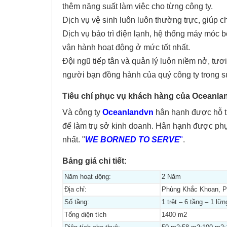
thêm năng suất làm việc cho từng công ty.
Dịch vụ vệ sinh luôn luôn thường trực, giúp 
Dịch vụ bảo trì điện lạnh, hệ thống máy móc 
vận hành hoạt động ở mức tốt nhất.
Đội ngũ tiếp tân và quản lý luôn niềm nở, tươi
người bạn đồng hành của quý công ty trong su
Tiêu chí phục vụ khách hàng của Oceanl
Và công ty
Oceanlandvn
hân hạnh được hỗ tr
để làm trụ sở kinh doanh. Hân hạnh được phụ
nhất. "
WE BORNED TO SERVE
"
.
Bảng giá chi tiết:
Năm hoạt động:
2 Năm
Địa chỉ:
Phùng Khắc Khoan, 
Số tầng:
1 trệt – 6 tầng – 1 lữ
Tổng diện tích
1400 m2