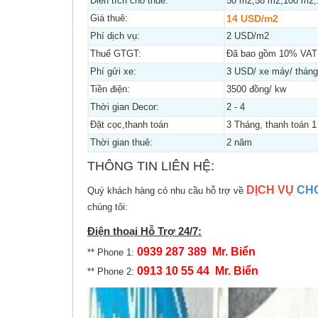
Diên tích cho thuê:
50 m2;58 m2;100 m2;
Giá thuê:
14 USD/m2
Phí dịch vụ:
2 USD/m2
Thuế GTGT:
Đã bao gồm 10% VAT
Phí gửi xe:
3 USD/ xe máy/ tháng
Tiền điện:
3500 đồng/ kw
Thời gian Decor:
2 - 4
Đặt cọc,thanh toán
3 Tháng, thanh toán 1 
Thời gian thuê:
2 năm
THÔNG TIN LIÊN HỆ:
DỊCH VỤ
CH
Quý khách hàng có nhu cầu hỗ trợ về
chúng tôi:
Điện thoại Hỗ Trợ 24/7:
0939 287 389 Mr. Biển
** Phone 1:
0913 10 55 44 Mr. Biển
** Phone 2: