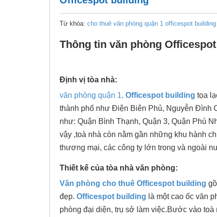
Officespot building
Từ khóa:
cho thuê văn phòng quận 1
officespot building
Thông tin văn phòng Officespot
Định vị tòa nhà
:
văn phòng quận 1,
Officespot
building
tọa l
thành phố như Điện Biên Phủ, Nguyễn Đình Ch
như: Quận Bình Thạnh, Quận 3, Quận Phú Nhuậ
vậy ,toà nhà còn nằm gần những khu hành ch
thương mại, các công ty lớn trong và ngoài n
Thiết kế của tòa nhà văn phòng:
Văn phòng cho thuê
Officespot
building
gồ
đẹp.
Officespot
building
là một cao ốc văn p
phòng đại diện, trụ sở làm việc.Bước vào toà 