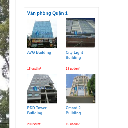
Văn phòng Quận 1
AVG Building
City Light
Building
15 usd/m²
18 usd/m²
PDD Tower
Cmard 2
Building
Building
20 usd/m²
15 usd/m²