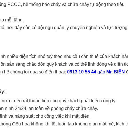
ống PCCC, hệ thống báo cháy và chữa cháy tự động theo tiêu
ho mỗi tầng.
ó, nơi đây còn có đội ngũ quản lý chuyên nghiệp và lực lượng
nh nhiều diện tích nhỏ tuỳ theo nhu cầu cần thuê của khách hà
n sẵn sàng chào đón quý khách và có thể linh động về diện tí
ên hệ chúng tôi qua số điện thoại:
0913 10 55 44
gặp
Mr. BIỂN
đ
ây:
nước nên rất thuận tiện cho quý khách phát triển công ty.
an ninh 24/24, an toàn về phòng cháy chữa cháy.
ịnh và năng suất cho công việc khi mất điện.
hống điều hòa không khí tốt luôn tạo không gian mát mẻ, kích t