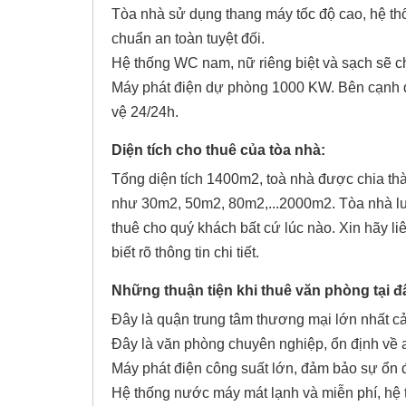
Tòa nhà sử dụng thang máy tốc độ cao, hệ th
chuẩn an toàn tuyệt đối.
Hệ thống WC nam, nữ riêng biệt và sạch sẽ c
Máy phát điện dự phòng 1000 KW. Bên cạnh đ
vệ 24/24h.
Diện tích cho thuê của tòa nhà:
Tổng diện tích 1400m2, toà nhà được chia thà
như 30m2, 50m2, 80m2,...2000m2. Tòa nhà luô
thuê cho quý khách bất cứ lúc nào. Xin hãy li
biết rõ thông tin chi tiết.
Những thuận tiện khi thuê văn phòng tại đ
Đây là quận trung tâm thương mại lớn nhất cả 
Đây là văn phòng chuyên nghiệp, ổn định về 
Máy phát điện công suất lớn, đảm bảo sự ổn đ
Hệ thống nước máy mát lạnh và miễn phí, hệ t