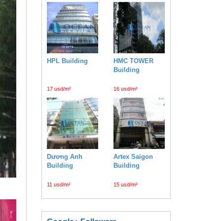
HPL Building
HMC TOWER
Building
17 usd/m²
16 usd/m²
Dương Anh
Artex Saigon
Building
Building
11 usd/m²
15 usd/m²