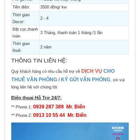
Tiền điện:
3500 đồng/ kw
Thời gian
2 - 4
Decor:
Đặt cọc,thanh
3 Tháng, thanh toán 1 tháng /1 lần
toán
Thời gian
2 năm
thuê:
THÔNG TIN LIÊN HỆ:
DỊCH VỤ
CHO
Quý khách hàng có nhu cầu hỗ trợ về
THUÊ VĂN PHÒNG
/
KÝ GỬI VĂN PHÒNG
, xin vui
lòng liên hệ với chúng tôi:
Điện thoại Hỗ Trợ 24/7:
0939 287 389 Mr. Biển
** Phone 1:
0913 10 55 44 Mr. Biển
** Phone 2: