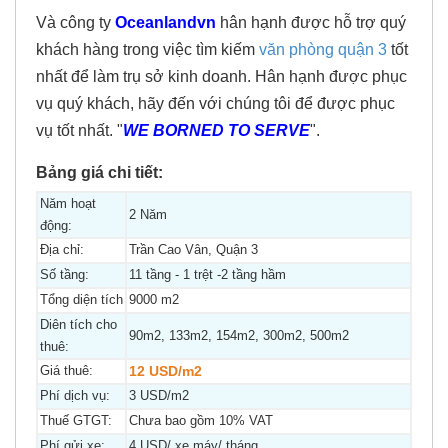
Và công ty
Oceanlandvn
hân hạnh được hỗ trợ quý
khách hàng trong việc tìm kiếm
văn phòng quận 3
tốt
nhất để làm trụ sở kinh doanh. Hân hạnh được phục
vụ quý khách, hãy đến với chúng tôi để được phục
vụ tốt nhất. "
WE BORNED TO SERVE
".
Bảng giá chi tiết:
Năm hoạt
2 Năm
động:
Địa chỉ:
Trần Cao Vân, Quận 3
Số tầng:
11 tầng - 1 trệt -2 tầng hầm
Tổng diện tích
9000 m2
Diên tích cho
90m2, 133m2, 154m2, 300m2, 500m2
thuê:
Giá thuê:
12 USD/m2
Phí dịch vụ:
3 USD/m2
Thuế GTGT:
Chưa bao gồm 10% VAT
Phí gửi xe:
4 USD/ xe máy/ tháng