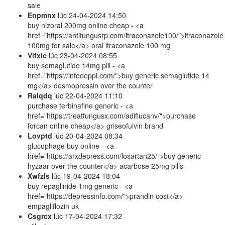
sale
Enpmnx
lúc
24-04-2024 14:50
buy nizoral 200mg online cheap - <a
href="https://antifungusrp.com/itraconazole100/">itraconazole
100mg for sale</a> oral itraconazole 100 mg
Vifxic
lúc
23-04-2024 08:55
buy semaglutide 14mg pill - <a
href="https://infodeppl.com/">buy generic semaglutide 14
mg</a> desmopressin over the counter
Ralqdq
lúc
22-04-2024 11:10
purchase terbinafine generic - <a
href="https://treatfungusx.com/adiflucanv/">purchase
forcan online cheap</a> griseofulvin brand
Lovptd
lúc
20-04-2024 08:34
glucophage buy online - <a
href="https://arxdepress.com/losartan25/">buy generic
hyzaar over the counter</a> acarbose 25mg pills
Xwfzls
lúc
19-04-2024 18:04
buy repaglinide 1mg generic - <a
href="https://depressinfo.com/">prandin cost</a>
empagliflozin uk
Csgrcx
lúc
17-04-2024 17:32