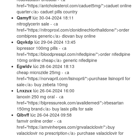
href="https://antcholesterol.com/caduet5mg/">caduet online
quarter</a> caduet pills country
Qamyff
lúc
30-04-2024 18:11
nitroglycerin sale - <a
href="https://nitroproxl.com/clonidinechlorthalidone/">order
combipres generic</a> diovan buy online
Qqvkdp
lúc
29-04-2024 13:45
lopressor 100mg pills - <a
href="https://bloodpresspl.com/nifedipine/">order nifedipine
10mg online cheap</a> generic nifedipine
Egwldv
lúc
28-04-2024 18:13
cheap microzide 25mg - <a
href="https://norvapril.com/lisinopril/">purchase lisinopril for
sale</a> buy zebeta 10mg
Lnxzux
lúc
26-04-2024 16:00
lanoxin 250 mg oral - <a
href="https://blpressureok.com/avalidemed/">irbesartan
150mg brand</a> buy lasix pills for sale
Qibvff
lúc
26-04-2024 09:58
famvir online order - <a
href="https://amvinherpes.com/gnvalaciclovir/">buy
valaciclovir no prescription</a> purchase valaciclovir for