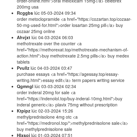
order-online.html">oral meloxicam 15mg</a> celebrex
200mg usa
Rcggbs
lúc
05-03-2024 09:34
order metoclopramide <a href="https://cozartan.top/cozaar-
50-mg-used-for.html">order losartan 25mg pill</a> buy
cozaar 25mg online
Ahvjxt
lúc
04-03-2024 06:03
methotrexate over the counter <a
href="https://methorexat.top/methotrexate-mechanism-of-
action.html">buy methotrexate 2.5mg pills</a> buy medex
tablets
Pvullz
lúc
04-03-2024 03:47
purchase essays <a href="https://agessay.top/essay-
writing.html">essay edit</a> term papers writing service
Qgmngl
lúc
03-03-2024 02:34
order inderal 20mg for sale <a
href="https://indenolol.top/buy-inderal-10mg.html">buy
inderal generic</a> plavix 75mg without prescription
Ktpipz
lúc
02-03-2024 15:26
methylprednisolone 4mg otc <a
href="https://medronol.top/">methylprednisolone sale</a>
buy methylprednisolone sale
Hlxsoj
lúc
01-03-2024 07:51