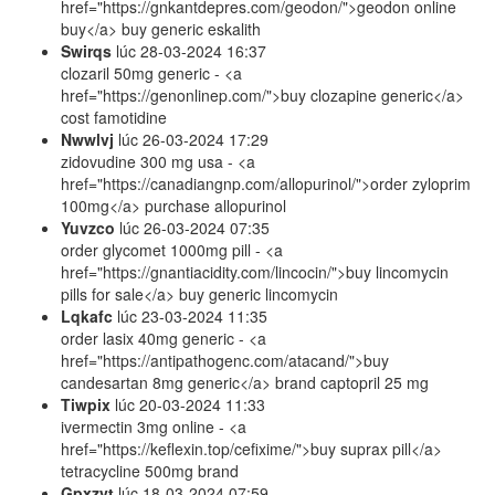
href="https://gnkantdepres.com/geodon/">geodon online
buy</a> buy generic eskalith
Swirqs
lúc
28-03-2024 16:37
clozaril 50mg generic - <a
href="https://genonlinep.com/">buy clozapine generic</a>
cost famotidine
Nwwlvj
lúc
26-03-2024 17:29
zidovudine 300 mg usa - <a
href="https://canadiangnp.com/allopurinol/">order zyloprim
100mg</a> purchase allopurinol
Yuvzco
lúc
26-03-2024 07:35
order glycomet 1000mg pill - <a
href="https://gnantiacidity.com/lincocin/">buy lincomycin
pills for sale</a> buy generic lincomycin
Lqkafc
lúc
23-03-2024 11:35
order lasix 40mg generic - <a
href="https://antipathogenc.com/atacand/">buy
candesartan 8mg generic</a> brand captopril 25 mg
Tiwpix
lúc
20-03-2024 11:33
ivermectin 3mg online - <a
href="https://keflexin.top/cefixime/">buy suprax pill</a>
tetracycline 500mg brand
Gpxzvt
lúc
18-03-2024 07:59