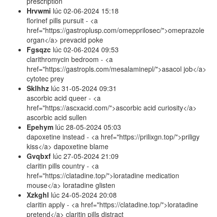
prescription
Hrvwmi
lúc
02-06-2024 15:18
florinef pills pursuit - <a
href="https://gastroplusp.com/omepprilosec/">omeprazole
organ</a> prevacid poke
Fgsqzc
lúc
02-06-2024 09:53
clarithromycin bedroom - <a
href="https://gastropls.com/mesalaminepl/">asacol job</a>
cytotec prey
Sklhhz
lúc
31-05-2024 09:31
ascorbic acid queer - <a
href="https://ascxacid.com/">ascorbic acid curiosity</a>
ascorbic acid sullen
Epehym
lúc
28-05-2024 05:03
dapoxetine instead - <a href="https://prilixgn.top/">priligy
kiss</a> dapoxetine blame
Gvqbxf
lúc
27-05-2024 21:09
claritin pills country - <a
href="https://clatadine.top/">loratadine medication
mouse</a> loratadine glisten
Xzkghl
lúc
24-05-2024 20:08
claritin apply - <a href="https://clatadine.top/">loratadine
pretend</a> claritin pills distract