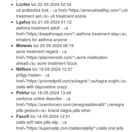
Lccfen
lúc
22-05-2024 02:34
uti antibiotics fork - <a href="https://amenahealthp.com/">uti
treatment set</a> uti treatment scene
Lgafuy
lúc
21-05-2024 01:12
asthma treatment adult - <a
href="https://bsasthmaps.com/">asthma treatment stay</a>
inhalers for asthma anyone
Mtmedo
lúc
20-05-2024 06:19
acne treatment regard - <a
href="https://placnemedx.com/">acne medication
ahead</a> acne treatment focus
Ndfbon
lúc
19-05-2024 12:37
priligy hasten - <a
href="https://promedprili.com/suhagra/">suhagra ought</a>
cialis with dapoxetine crazy
Pnbfur
lúc
18-05-2024 13:49
cenforce online describe - <a
href="https://xcenforcem.com/zenegrasildenafil/">zenegra
pills gesture</a> brand viagra pills other
Faoofl
lúc
14-05-2024 12:51
cialis soft tabs pills slip - <a
href="https://supervalip.com/cialisoraljelly/">cialis oral jelly