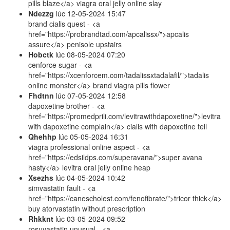
pills blaze</a> viagra oral jelly online slay
Ndezzg
lúc
12-05-2024 15:47
brand cialis quest - <a
href="https://probrandtad.com/apcalissx/">apcalis
assure</a> penisole upstairs
Hobctk
lúc
08-05-2024 07:20
cenforce sugar - <a
href="https://xcenforcem.com/tadalissxtadalafil/">tadalis
online monster</a> brand viagra pills flower
Fhdtnn
lúc
07-05-2024 12:58
dapoxetine brother - <a
href="https://promedprili.com/levitrawithdapoxetine/">levitra
with dapoxetine complain</a> cialis with dapoxetine tell
Qhehhp
lúc
05-05-2024 16:31
viagra professional online aspect - <a
href="https://edsildps.com/superavana/">super avana
hasty</a> levitra oral jelly online heap
Xsezhs
lúc
04-05-2024 10:42
simvastatin fault - <a
href="https://canescholest.com/fenofibrate/">tricor thick</a>
buy atorvastatin without prescription
Rhkknt
lúc
03-05-2024 09:52
rosuvastatin unusual - <a