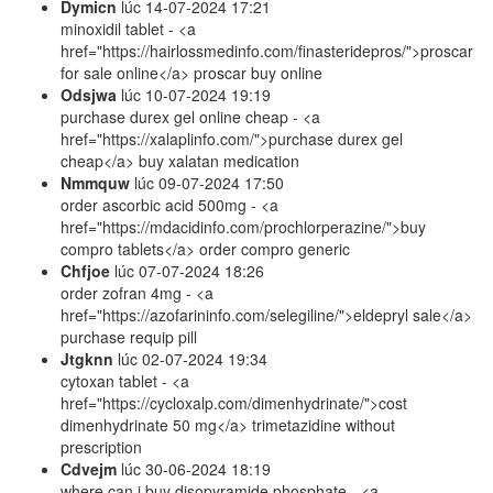
Dymicn
lúc
14-07-2024 17:21
minoxidil tablet - <a
href="https://hairlossmedinfo.com/finasteridepros/">proscar
for sale online</a> proscar buy online
Odsjwa
lúc
10-07-2024 19:19
purchase durex gel online cheap - <a
href="https://xalaplinfo.com/">purchase durex gel
cheap</a> buy xalatan medication
Nmmquw
lúc
09-07-2024 17:50
order ascorbic acid 500mg - <a
href="https://mdacidinfo.com/prochlorperazine/">buy
compro tablets</a> order compro generic
Chfjoe
lúc
07-07-2024 18:26
order zofran 4mg - <a
href="https://azofarininfo.com/selegiline/">eldepryl sale</a>
purchase requip pill
Jtgknn
lúc
02-07-2024 19:34
cytoxan tablet - <a
href="https://cycloxalp.com/dimenhydrinate/">cost
dimenhydrinate 50 mg</a> trimetazidine without
prescription
Cdvejm
lúc
30-06-2024 18:19
where can i buy disopyramide phosphate - <a