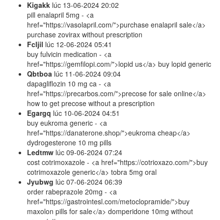
Kigakk
lúc
13-06-2024 20:02
pill enalapril 5mg - <a
href="https://vasolapril.com/">purchase enalapril sale</a>
purchase zovirax without prescription
Fcljil
lúc
12-06-2024 05:41
buy fulvicin medication - <a
href="https://gemfilopi.com/">lopid us</a> buy lopid generic
Qbtboa
lúc
11-06-2024 09:04
dapagliflozin 10 mg ca - <a
href="https://precarbos.com/">precose for sale online</a>
how to get precose without a prescription
Egargq
lúc
10-06-2024 04:51
buy eukroma generic - <a
href="https://danaterone.shop/">eukroma cheap</a>
dydrogesterone 10 mg pills
Ledtmw
lúc
09-06-2024 07:24
cost cotrimoxazole - <a href="https://cotrioxazo.com/">buy
cotrimoxazole generic</a> tobra 5mg oral
Jyubwg
lúc
07-06-2024 06:39
order rabeprazole 20mg - <a
href="https://gastrointesl.com/metoclopramide/">buy
maxolon pills for sale</a> domperidone 10mg without