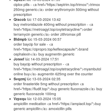
ciplox pills - <a href="https://septrim.top/trimox/">trimox
250mg generic</a> order erythromycin 500mg without
prescription
Qtscob
lúc
17-03-2024 13:42
buy metronidazole 400mg without prescription - <a
href="https://metroagyl.top/oxytetracycline/">order
terramycin generic</a> order zithromax pill
Bldmpb
lúc
15-03-2024 00:57
order baycip for sale - <a
href="https://cipropro.top/keflexcapsule/">brand
cephalexin</a> buy augmentin generic
Joteef
lúc
14-03-2024 17:51
buy baycip without prescription - <a
href="https://metroagyl.top/oxytetracycline/">myambutol
online buy</a> augmentin 625mg over the counter
Svqzmj
lúc
13-03-2024 02:35
order finasteride 5mg without prescription <a
href="https://fludif.top/">buy generic fluconazole</a> buy
generic fluconazole 100mg
Vzpxqu
lúc
12-03-2024 15:05
ampicillin medication <a href="https://ampiacil.top/">buy
generic ampicillin</a> amoxicillin pills