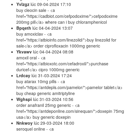
Yvlzgz
lúc
09-04-2024 17:10
buy cleocin sale - <a
href="https://cadbiot.com/cefpodoxime/">cefpodoxime
200mg pill</a> where can i buy chloramphenicol
Bpqeth
lúc
04-04-2024 13:07
buy amoxiclav - <a
href="https://atbioinfo.com/linezolid/">buy linezolid for
sale</a> order ciprofloxacin 1000mg generic
Ykvawv
lúc
04-04-2024 08:08
amoxil oral - <a
href="https://atbioxotc.com/cefadroxil/">purchase
duricef</a> cipro 1000mg generic
Lrdcay
lúc
31-03-2024 17:24
buy atarax 10mg pills - <a
href="https://antdepls.com/pamelor/">pamelor tablet</a>
buy cheap generic amitriptyline
Wghspi
lúc
31-03-2024 10:56
order anafranil 25mg generic - <a
href="https://antdeponline.com/sinequan/">doxepin 75mg
usa</a> buy generic doxepin
Nnkwoy
lúc
29-03-2024 18:00
seroquel online - <a