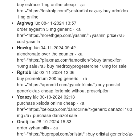
buy estrace 1mg online cheap - <a
href="https://festrolp.com/">estradiol ca</a> buy arimidex
1mg online
Atghwg
lúc
08-11-2024 13:57
order aygestin 5 mg generic - <a
href="https://norethgep.com/yasmin/">yasmin price</a>
cost yasmin
Howkgi
lúc
04-11-2024 09:42
alendronate over the counter - <a
href="https://pilaxmax.com/tamoxifen/">buy tamoxifen
10mg sale</a> buy medroxyprogesterone 10mg for sale
Rgttdb
lúc
02-11-2024 12:36
buy prometrium 200mg generic - <a
href="https://apromid.com/gynelotrimin/">buy ponstel
generic</a> cheap fertomid without prescription
Yxaszy
lúc
30-10-2024 02:13
purchase xeloda online cheap - <a
href="https://xelocap.com/danocrine/">generic danazol 100
mg</a> purchase danazol sale
Oraitj
lúc
28-10-2024 15:33
order zyban pills - <a
href="https://bupropsl.com/orlistat/">buy orlistat generic</a>