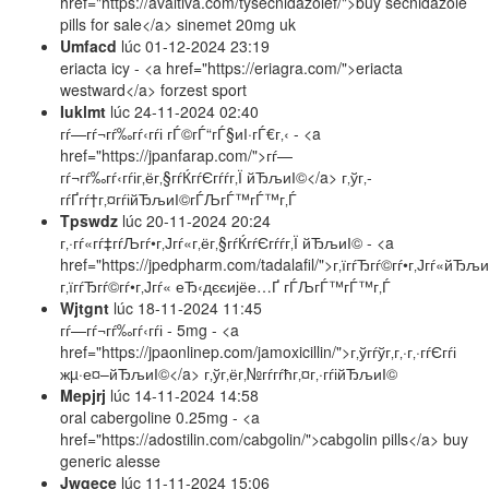
href="https://avaltiva.com/tysecnidazolef/">buy secnidazole
pills for sale</a> sinemet 20mg uk
Umfacd
lúc
01-12-2024 23:19
eriacta icy - <a href="https://eriagra.com/">eriacta
westward</a> forzest sport
Iuklmt
lúc
24-11-2024 02:40
гѓ—гѓ¬гѓ‰гѓ‹гѓі гЃ©гЃ“гЃ§иІ·гЃ€г‚‹ - <a
href="https://jpanfarap.com/">гѓ—
гѓ¬гѓ‰гѓ‹гѓіг‚ёг‚§гѓЌгѓЄгѓѓг‚Ї йЂљиІ©</a> г‚ўг‚­
гѓҐгѓ†г‚¤гѓійЂљиІ©гЃЉгЃ™гЃ™г‚Ѓ
Tpswdz
lúc
20-11-2024 20:24
г‚·гѓ«гѓ‡гѓЉгѓ•г‚Јгѓ«г‚ёг‚§гѓЌгѓЄгѓѓг‚Ї йЂљиІ© - <a
href="https://jpedpharm.com/tadalafil/">г‚їгѓЂгѓ©гѓ•г‚Јгѓ«
г‚їгѓЂгѓ©гѓ•г‚Јгѓ« еЂ‹дєєијёе…Ґ гЃЉгЃ™гЃ™г‚Ѓ
Wjtgnt
lúc
18-11-2024 11:45
гѓ—гѓ¬гѓ‰гѓ‹гѓі - 5mg - <a
href="https://jpaonlinep.com/jamoxicillin/">г‚ўгѓўг‚­г‚·г‚·гѓЄгѓі
жµ·е¤–йЂљиІ©</a> г‚ўг‚ёг‚№гѓ­гѓћг‚¤г‚·гѓійЂљиІ©
Mepjrj
lúc
14-11-2024 14:58
oral cabergoline 0.25mg - <a
href="https://adostilin.com/cabgolin/">cabgolin pills</a> buy
generic alesse
Jwqece
lúc
11-11-2024 15:06