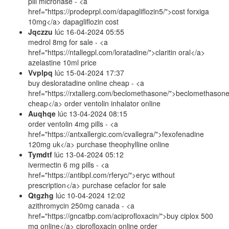
pill micronase - <a
href="https://prodeprpl.com/dapagliflozin5/">cost forxiga
10mg</a> dapagliflozin cost
Jqczzu
lúc
16-04-2024 05:55
medrol 8mg for sale - <a
href="https://ntallegpl.com/loratadine/">claritin oral</a>
azelastine 10ml price
Vvplpq
lúc
15-04-2024 17:37
buy desloratadine online cheap - <a
href="https://rxtallerg.com/beclomethasone/">beclomethason
cheap</a> order ventolin inhalator online
Auqhqe
lúc
13-04-2024 08:15
order ventolin 4mg pills - <a
href="https://antxallergic.com/cvallegra/">fexofenadine
120mg uk</a> purchase theophylline online
Tymdtf
lúc
13-04-2024 05:12
ivermectin 6 mg pills - <a
href="https://antibpl.com/rferyc/">eryc without
prescription</a> purchase cefaclor for sale
Qtgzhg
lúc
10-04-2024 12:02
azithromycin 250mg canada - <a
href="https://gncatbp.com/aciprofloxacin/">buy ciplox 500
mg online</a> ciprofloxacin online order