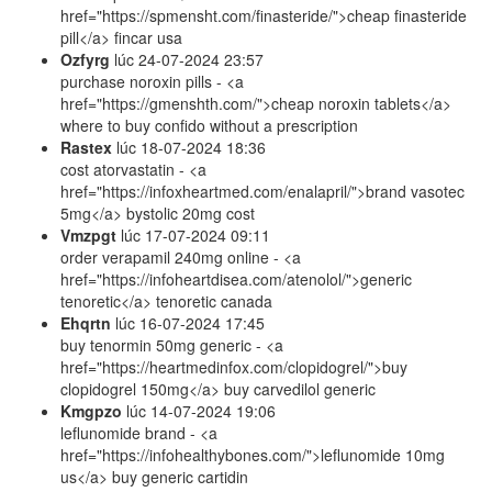
href="https://spmensht.com/finasteride/">cheap finasteride
pill</a> fincar usa
Ozfyrg
lúc
24-07-2024 23:57
purchase noroxin pills - <a
href="https://gmenshth.com/">cheap noroxin tablets</a>
where to buy confido without a prescription
Rastex
lúc
18-07-2024 18:36
cost atorvastatin - <a
href="https://infoxheartmed.com/enalapril/">brand vasotec
5mg</a> bystolic 20mg cost
Vmzpgt
lúc
17-07-2024 09:11
order verapamil 240mg online - <a
href="https://infoheartdisea.com/atenolol/">generic
tenoretic</a> tenoretic canada
Ehqrtn
lúc
16-07-2024 17:45
buy tenormin 50mg generic - <a
href="https://heartmedinfox.com/clopidogrel/">buy
clopidogrel 150mg</a> buy carvedilol generic
Kmgpzo
lúc
14-07-2024 19:06
leflunomide brand - <a
href="https://infohealthybones.com/">leflunomide 10mg
us</a> buy generic cartidin