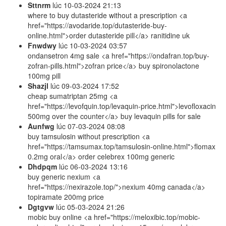
Sttnrm
lúc
10-03-2024 21:13
where to buy dutasteride without a prescription <a
href="https://avodaride.top/dutasteride-buy-
online.html">order dutasteride pill</a> ranitidine uk
Fnwdwy
lúc
10-03-2024 03:57
ondansetron 4mg sale <a href="https://ondafran.top/buy-
zofran-pills.html">zofran price</a> buy spironolactone
100mg pill
Shazjl
lúc
09-03-2024 17:52
cheap sumatriptan 25mg <a
href="https://levofquin.top/levaquin-price.html">levofloxacin
500mg over the counter</a> buy levaquin pills for sale
Aunfwg
lúc
07-03-2024 08:08
buy tamsulosin without prescription <a
href="https://tamsumax.top/tamsulosin-online.html">flomax
0.2mg oral</a> order celebrex 100mg generic
Dhdpqm
lúc
06-03-2024 13:16
buy generic nexium <a
href="https://nexirazole.top/">nexium 40mg canada</a>
topiramate 200mg price
Dgtgvw
lúc
05-03-2024 21:26
mobic buy online <a href="https://meloxibic.top/mobic-