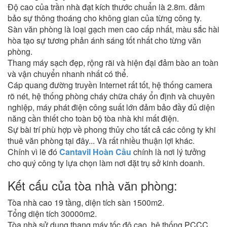
Độ cao của trần nhà đạt kích thước chuẩn là 2.8m. đảm
bảo sự thông thoáng cho không gian của từng công ty.
Sàn văn phòng là loại gạch men cao cấp nhất, màu sắc hài
hòa tạo sự tương phản ánh sáng tốt nhất cho từng văn
phòng.
Thang máy sạch đẹp, rộng rãi và hiện đại đảm bào an toàn
và vận chuyển nhanh nhất có thể.
Cáp quang đường truyền Internet rất tốt, hệ thống camera
rõ nét, hệ thống phòng cháy chữa cháy ổn định và chuyên
nghiệp, máy phát điện công suất lớn đảm bảo đầy đủ diện
năng cần thiết cho toàn bộ tòa nhà khi mất điện.
Sự bài trí phù hợp về phong thủy cho tất cả các công ty khi
thuê văn phòng tại đây... Và rất nhiều thuận lợi khác.
Chính vì lẽ đó
Cantavil Hoàn Cầu
chính là nơi lý tưởng
cho quý công ty lựa chọn làm nơi đặt trụ sở kinh doanh.
Kết cấu của tòa nhà văn phòng:
Tòa nhà cao 19 tầng, diện tích sàn 1500m2.
Tổng diện tích 30000m2.
Tòa nhà sử dụng thang máy tốc độ cao, hệ thống PCCC,