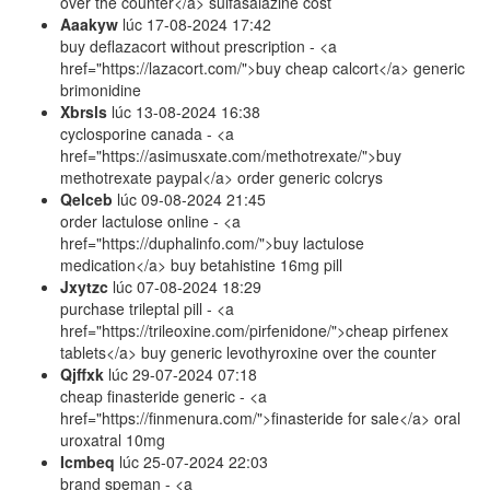
over the counter</a> sulfasalazine cost
Aaakyw
lúc
17-08-2024 17:42
buy deflazacort without prescription - <a
href="https://lazacort.com/">buy cheap calcort</a> generic
brimonidine
Xbrsls
lúc
13-08-2024 16:38
cyclosporine canada - <a
href="https://asimusxate.com/methotrexate/">buy
methotrexate paypal</a> order generic colcrys
Qelceb
lúc
09-08-2024 21:45
order lactulose online - <a
href="https://duphalinfo.com/">buy lactulose
medication</a> buy betahistine 16mg pill
Jxytzc
lúc
07-08-2024 18:29
purchase trileptal pill - <a
href="https://trileoxine.com/pirfenidone/">cheap pirfenex
tablets</a> buy generic levothyroxine over the counter
Qjffxk
lúc
29-07-2024 07:18
cheap finasteride generic - <a
href="https://finmenura.com/">finasteride for sale</a> oral
uroxatral 10mg
Icmbeq
lúc
25-07-2024 22:03
brand speman - <a