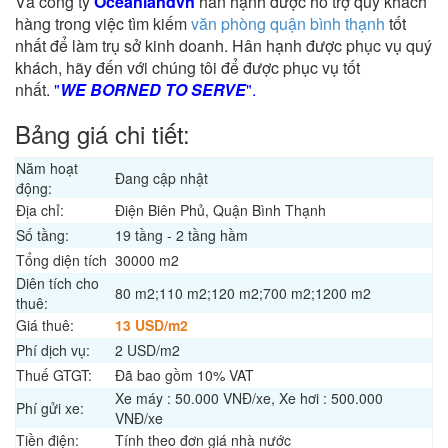
Và công ty
Oceanlandvn
hân hạnh được hỗ trợ quý khách
hàng trong việc tìm kiếm
văn phòng quận bình thạnh
tốt
nhất để làm trụ sở kinh doanh. Hân hạnh được phục vụ quý
khách, hãy đến với chúng tôi để được phục vụ tốt
nhất.
"
WE BORNED TO SERVE
".
Bảng giá chi tiết:
Năm hoạt
Đang cập nhật
động:
Địa chỉ:
Điện Biên Phủ, Quận Bình Thạnh
Số tầng:
19 tầng - 2 tầng hầm
Tổng diện tích
30000 m2
Diên tích cho
80 m2;110 m2;120 m2;700 m2;1200 m2
thuê:
Giá thuê:
13 USD/m2
Phí dịch vụ:
2 USD/m2
Thuế GTGT:
Đã bao gồm 10% VAT
Xe máy : 50.000 VNĐ/xe, Xe hơi : 500.000
Phí gửi xe:
VNĐ/xe
Tiền điện:
Tính theo đơn giá nhà nước