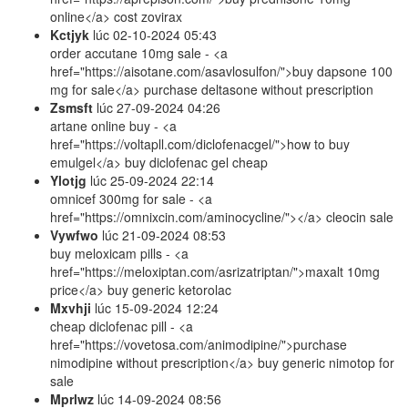
online</a> cost zovirax
Kctjyk
lúc
02-10-2024 05:43
order accutane 10mg sale - <a
href="https://aisotane.com/asavlosulfon/">buy dapsone 100
mg for sale</a> purchase deltasone without prescription
Zsmsft
lúc
27-09-2024 04:26
artane online buy - <a
href="https://voltapll.com/diclofenacgel/">how to buy
emulgel</a> buy diclofenac gel cheap
Ylotjg
lúc
25-09-2024 22:14
omnicef 300mg for sale - <a
href="https://omnixcin.com/aminocycline/"></a> cleocin sale
Vywfwo
lúc
21-09-2024 08:53
buy meloxicam pills - <a
href="https://meloxiptan.com/asrizatriptan/">maxalt 10mg
price</a> buy generic ketorolac
Mxvhji
lúc
15-09-2024 12:24
cheap diclofenac pill - <a
href="https://vovetosa.com/animodipine/">purchase
nimodipine without prescription</a> buy generic nimotop for
sale
Mprlwz
lúc
14-09-2024 08:56