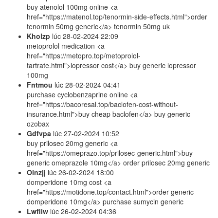
buy atenolol 100mg online <a
href="https://matenol.top/tenormin-side-effects.html">order
tenormin 50mg generic</a> tenormin 50mg uk
Kholzp
lúc
28-02-2024 22:09
metoprolol medication <a
href="https://metopro.top/metoprolol-
tartrate.html">lopressor cost</a> buy generic lopressor
100mg
Fntmou
lúc
28-02-2024 04:41
purchase cyclobenzaprine online <a
href="https://bacoresal.top/baclofen-cost-without-
insurance.html">buy cheap baclofen</a> buy generic
ozobax
Gdfvpa
lúc
27-02-2024 10:52
buy prilosec 20mg generic <a
href="https://omeprazo.top/prilosec-generic.html">buy
generic omeprazole 10mg</a> order prilosec 20mg generic
Oinzjj
lúc
26-02-2024 18:00
domperidone 10mg cost <a
href="https://motidone.top/contact.html">order generic
domperidone 10mg</a> purchase sumycin generic
Lwfiiw
lúc
26-02-2024 04:36