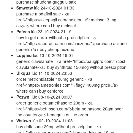
purchase shuddha guggulu sale
Smwetw
lúc
24-10-2024 01:33
purchase modafinil sale - <a
href="https://sleepagil.com/melatonin/">meloset 3 mg
ca</a> where can i buy meloset
Pcfees
lúc
23-10-2024 21:19
how to get eurax without a prescription - <a
href="https://aeuracream.com/caczone/">purchase aczone
generic</a> buy cheap aczone
Lujqmu
lúc
13-10-2024 19:01
generic clavulanate - <a href="https://baugipro.com/">cost
clavulanate</a> buy synthroid 150mcg without prescription
Ulkqua
lúc
11-10-2024 23:53
order metronidazole 400mg generic - <a
href="https://ametronles.com/">flagyl 400mg price</a>
where can i buy cenforce
Pczwnl
lúc
08-10-2024 00:07
order generic betamethasone 20gm - <a
href="https://betnoson.com/">betamethasone 20gm over
the counter</a> benoquin online order
Wsitwo
lúc
02-10-2024 11:08
buy deltasone 20mg without prescription - <a
href="https://apreplson.com/">buy prednisone 10mg