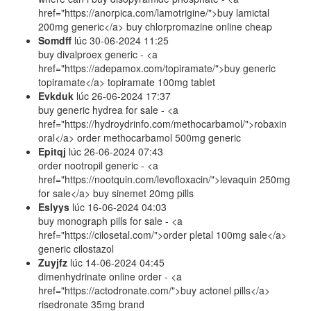
href="https://anorpica.com/lamotrigine/">buy lamictal
200mg generic</a> buy chlorpromazine online cheap
Somdff
lúc
30-06-2024 11:25
buy divalproex generic - <a
href="https://adepamox.com/topiramate/">buy generic
topiramate</a> topiramate 100mg tablet
Evkduk
lúc
26-06-2024 17:37
buy generic hydrea for sale - <a
href="https://hydroydrinfo.com/methocarbamol/">robaxin
oral</a> order methocarbamol 500mg generic
Epitqj
lúc
26-06-2024 07:43
order nootropil generic - <a
href="https://nootquin.com/levofloxacin/">levaquin 250mg
for sale</a> buy sinemet 20mg pills
Eslyys
lúc
16-06-2024 04:03
buy monograph pills for sale - <a
href="https://cilosetal.com/">order pletal 100mg sale</a>
generic cilostazol
Zuyjfz
lúc
14-06-2024 04:45
dimenhydrinate online order - <a
href="https://actodronate.com/">buy actonel pills</a>
risedronate 35mg brand