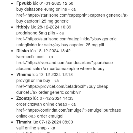
Fpvukb
lúc
01-01-2025 12:50
buy deltasone 40mg online - <a
href="https://starlisone.com/captopril/">capoten generic</a>
buy captopril 25 mg generic
Htbbjv
lúc
28-12-2024 10:39
prednisone 5mg pills - <a
href="https://starlisone.com/nateglinide/">buy generic
nateglinide for sale</a> buy capoten 25 mg pill
Dlisko
lúc
18-12-2024 18:42
ivermectin cost - <a
href="https://ivercand.com/candesartan/">purchase
atacand sale</a> carbamazepine where to buy
Vfmimx
lúc
13-12-2024 12:18
provigil online buy - <a
href="https://provicef.com/cefadroxil/">buy cheap
duricef</a> order generic combivir
Zzomzp
lúc
07-12-2024 14:33
order crixivan online cheap - <a
href="https://confindin.com/emulgel/">emulgel purchase
online</a> order emulgel
Tlmmht
lúc
07-12-2024 08:00
valif online snap - <a