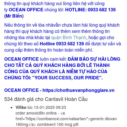
thông tin quý khách hàng vui lòng liên hệ với công
ty
OCEAN OFFICE
chúng tôi:
HOTLINE:
0933 682 139
(Mr Biển)
Nếu thông tin về tòa nhàvẫn chưa làm hài lòng quý khách
hàng thì quý khách hàng có thêm xem thêm thông tin
những tòa nhà khác tại
quận Bình Thạnh
, hoặc gọi cho
chúng tôi theo số
Hotline 0933 682 139
để được tư vấn và
cung cấp thêm thông tin hoàn toàn miễn phí.
OCEAN OFFICE
luôn cam kết:
ĐẢM BẢO SỰ HÀI LÒNG
CHO TẤT CẢ QUÝ KHÁCH HÀNG BỞI LẼ THÀNH
CÔNG CỦA QUÝ KHÁCH LÀ NIỀM TỰ HÀO CỦA
CHÚNG TÔI: "YOUR SUCCESS, OUR PRIDE".
OCEAN OFFICE -
https://chothuevanphonggiare.vn
534
đánh giá cho Cantavil Hoàn Cầu
Vifike
lúc
13-01-2025 09:23
order amoxicillin online - <a
href="https://combamoxi.com/valsartan/">generic diovan
160mg</a> combivent 100 mcg pill