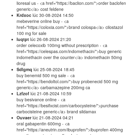
lioresal us - <a href="https://baclion.com/">order baclofen
generic</a> cost feldene
Krdxoc
lúc
30-08-2024 14:50
mebeverine online buy - <a
href="https://coloxia.com/">brand colospa</a> cilostazol
100 mg for sale
Iuqtpt
lúc
26-08-2024 21:20
order celecoxib 100mg without prescription - <a
href="https://celespas.com/indomethacin/">buy generic
indomethacin over the counter</a> indomethacin 50mg
drug
Sdlgmq
lúc
25-08-2024 18:45
buy benemid 500 mg sale - <a
href="https://bendoltol.com/">buy probenecid 500 mg
generic</a> carbamazepine 200mg ca
Lzfzof
lúc
21-08-2024 10:59
buy besivance online - <a
href="https://besifxcist.com/carbocysteine/">purchase
carbocisteine generic</a> brand sildamax
Ouvaer
lúc
21-08-2024 04:21
oral gabapentin 600mg - <a
href="https://aneutrin.com/ibuprofen/">ibuprofen 400mg