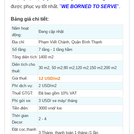
được phục vụ tốt nhất.
"
WE BORNED TO SERVE
"
.
Bảng giá chi tiết:
Năm hoạt
Đang cập nhật
động:
Địa chỉ:
Phạm Viết Chánh, Quận Bình Thạnh
Số tầng:
7 tầng - 1 tầng hầm
Tổng diện tích
1400 m2
Diên tích cho
30 m2, 50 m2;80 m2;120 m2;150 m2;200 m2
thuê:
Giá thuê:
12 USD/m2
Phí dịch vụ:
2 USD/m2
Thuế GTGT:
Đã bao gồm 10% VAT
Phí gửi xe:
3 USD/ xe máy/ tháng
Tiền điện:
3000 vnd/ kw
Thời gian
2 - 4
Decor:
Đặt cọc,thanh
3 Tháng, thanh toán 1 tháng /1 lần