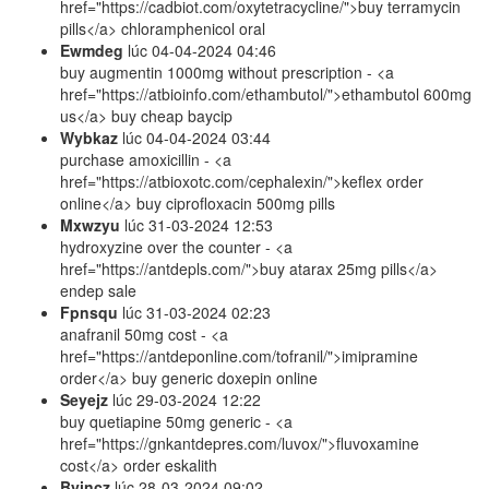
href="https://cadbiot.com/oxytetracycline/">buy terramycin
pills</a> chloramphenicol oral
Ewmdeg
lúc
04-04-2024 04:46
buy augmentin 1000mg without prescription - <a
href="https://atbioinfo.com/ethambutol/">ethambutol 600mg
us</a> buy cheap baycip
Wybkaz
lúc
04-04-2024 03:44
purchase amoxicillin - <a
href="https://atbioxotc.com/cephalexin/">keflex order
online</a> buy ciprofloxacin 500mg pills
Mxwzyu
lúc
31-03-2024 12:53
hydroxyzine over the counter - <a
href="https://antdepls.com/">buy atarax 25mg pills</a>
endep sale
Fpnsqu
lúc
31-03-2024 02:23
anafranil 50mg cost - <a
href="https://antdeponline.com/tofranil/">imipramine
order</a> buy generic doxepin online
Seyejz
lúc
29-03-2024 12:22
buy quetiapine 50mg generic - <a
href="https://gnkantdepres.com/luvox/">fluvoxamine
cost</a> order eskalith
Byincz
lúc
28-03-2024 09:02