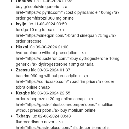
Obaubw
lúc
11-06-2024 21:38
buy griseofulvin generic - <a
href="https://dipyrilx.com/">cost dipyridamole 100mg</a>
order gemfibrozil 300 mg online
Isyljn
lúc
11-06-2024 03:59
forxiga 10 mg for sale - <a
href="https://sineqpin.com/">brand sinequan 75mg</a>
order precose
Hktxsl
lúc
09-06-2024 21:06
hydroquinone without prescription - <a
href="https://dupsteron.com/">buy dydrogesterone 10mg
generic</a> dydrogesterone 10mg canada
Zzessu
lúc
09-06-2024 01:37
bactrim 960mg without prescription - <a
href="https://cotrioxazo.com/">bactrim price</a> order
tobra online cheap
Kxtgbe
lúc
06-06-2024 22:55
order rabeprazole 20mg online cheap - <a
href="https://gastrointesl.com/domperidone/">motilium
without prescription</a> buy motilium online
Txbaqv
lúc
02-06-2024 09:43
fludrocortisone never - <a
href="https://gastroplusp.com/">fludrocortisone pills