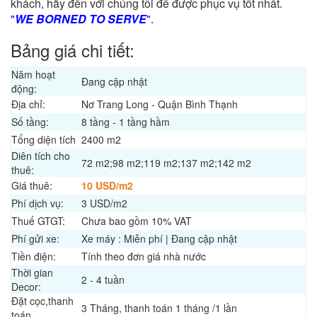
khách, hãy đến với chúng tôi để được phục vụ tốt nhất.
"
WE BORNED TO SERVE
".
Bảng giá chi tiết:
Năm hoạt
Đang cập nhật
động:
Địa chỉ:
Nơ Trang Long - Quận Bình Thạnh
Số tầng:
8 tầng - 1 tầng hầm
Tổng diện tích
2400 m2
Diên tích cho
72 m2;98 m2;119 m2;137 m2;142 m2
thuê:
Giá thuê:
10 USD/m2
Phí dịch vụ:
3 USD/m2
Thuế GTGT:
Chưa bao gồm 10% VAT
Phí gửi xe:
Xe máy : Miễn phí | Đang cập nhật
Tiền điện:
Tính theo đơn giá nhà nước
Thời gian
2 - 4 tuần
Decor:
Đặt cọc,thanh
3 Tháng, thanh toán 1 tháng /1 lần
toán