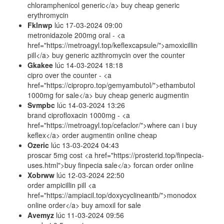
chloramphenicol generic</a> buy cheap generic
erythromycin
Fklnwp
lúc
17-03-2024 09:00
metronidazole 200mg oral - <a
href="https://metroagyl.top/keflexcapsule/">amoxicillin
pill</a> buy generic azithromycin over the counter
Gkakee
lúc
14-03-2024 18:18
cipro over the counter - <a
href="https://cipropro.top/gemyambutol/">ethambutol
1000mg for sale</a> buy cheap generic augmentin
Svmpbc
lúc
14-03-2024 13:26
brand ciprofloxacin 1000mg - <a
href="https://metroagyl.top/cefaclor/">where can i buy
keflex</a> order augmentin online cheap
Ozeric
lúc
13-03-2024 04:43
proscar 5mg cost <a href="https://prosterid.top/finpecia-
uses.html">buy finpecia sale</a> forcan order online
Xobrww
lúc
12-03-2024 22:50
order ampicillin pill <a
href="https://ampiacil.top/doxycyclineantb/">monodox
online order</a> buy amoxil for sale
Avemyz
lúc
11-03-2024 09:56