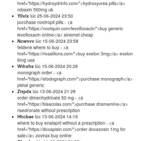
href="https://hydroydrinfo.com/">hydroxyurea pills</a>
robaxin 500mg uk
Yllvix
lúc
25-06-2024 23:50
purchase nootropil pills - <a
href="https://nootquin.com/levofloxacin/">buy generic
levofloxacin online</a> sinemet cheap
Ncwnvv
lúc
15-06-2024 23:58
feldene where to buy - <a
href="https://rivastilons.com/">buy exelon 3mg</a> exelon
6mg usa
Wthxhs
lúc
15-06-2024 20:28
monograph order - <a
href="https://etodograph.com/">purchase monograph</a>
pletal generic
Ztrpdx
lúc
13-06-2024 21:28
order dimenhydrinate 50 mg - <a
href="https://bisacolax.com/">purchase dramamine</a>
risedronate without prescription
Hhcbae
lúc
13-06-2024 14:19
where to buy enalapril without a prescription - <a
href="https://doxapisin.com/">order doxazosin 1mg for
sale</a> zovirax buy online