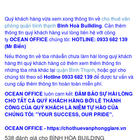
Quý khách hàng vừa xem xong thông tin về
cho thuê văn
phòng quận bình thạnh
Bình Hoà
Builiding
. Cần thêm
thông tin quý khách hàng vui lòng liên hệ với công
ty
OCEAN OFFICE
chúng tôi:
HOTLINE:
0933 682 139
(Mr Biển)
Nếu thông tin về tòa nhàvẫn chưa làm hài lòng quý khách
hàng thì quý khách hàng có thêm xem thêm thông tin
những tòa nhà khác tại
quận Bình Thạnh
, hoặc gọi cho
chúng tôi theo số
Hotline 0933 682 139
để được tư vấn và
cung cấp thêm thông tin hoàn toàn miễn phí.
OCEAN OFFICE
luôn cam kết:
ĐẢM BẢO SỰ HÀI LÒNG
CHO TẤT CẢ QUÝ KHÁCH HÀNG BỞI LẼ THÀNH
CÔNG CỦA QUÝ KHÁCH LÀ NIỀM TỰ HÀO CỦA
CHÚNG TÔI: "YOUR SUCCESS, OUR PRIDE".
OCEAN OFFICE -
https://chothuevanphonggiare.vn
538
đánh giá cho BÌNH HÒA BUILDING