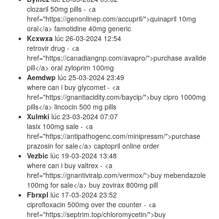
clozaril 50mg pills - <a
href="https://genonlinep.com/accupril/">quinapril 10mg
oral</a> famotidine 40mg generic
Kcxwxa
lúc
26-03-2024 12:54
retrovir drug - <a
href="https://canadiangnp.com/avapro/">purchase avalide
pill</a> oral zyloprim 100mg
Aemdwp
lúc
25-03-2024 23:49
where can i buy glycomet - <a
href="https://gnantiacidity.com/baycip/">buy cipro 1000mg
pills</a> lincocin 500 mg pills
Xulmki
lúc
23-03-2024 07:07
lasix 100mg sale - <a
href="https://antipathogenc.com/minipressm/">purchase
prazosin for sale</a> captopril online order
Vezbic
lúc
19-03-2024 13:48
where can i buy valtrex - <a
href="https://gnantiviralp.com/vermox/">buy mebendazole
100mg for sale</a> buy zovirax 800mg pill
Fbrxpl
lúc
17-03-2024 23:52
ciprofloxacin 500mg over the counter - <a
href="https://septrim.top/chloromycetin/">buy