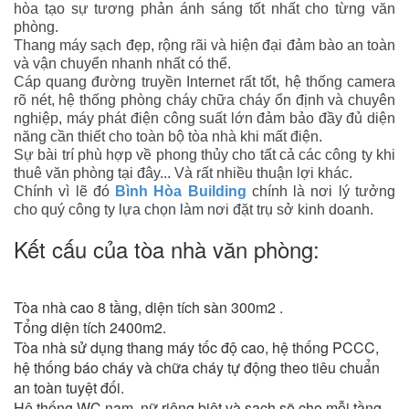
hòa tạo sự tương phản ánh sáng tốt nhất cho từng văn
phòng.
Thang máy sạch đẹp, rộng rãi và hiện đại đảm bào an toàn
và vận chuyển nhanh nhất có thể.
Cáp quang đường truyền Internet rất tốt, hệ thống camera
rõ nét, hệ thống phòng cháy chữa cháy ổn định và chuyên
nghiệp, máy phát điện công suất lớn đảm bảo đầy đủ diện
năng cần thiết cho toàn bộ tòa nhà khi mất điện.
Sự bài trí phù hợp về phong thủy cho tất cả các công ty khi
thuê văn phòng tại đây... Và rất nhiều thuận lợi khác.
Chính vì lẽ đó
Bình Hòa Building
chính là nơi lý tưởng
cho quý công ty lựa chọn làm nơi đặt trụ sở kinh doanh.
Kết cấu của tòa nhà văn phòng:
Tòa nhà cao 8 tầng, diện tích sàn 300m2 .
Tổng diện tích 2400m2.
Tòa nhà sử dụng thang máy tốc độ cao, hệ thống PCCC,
hệ thống báo cháy và chữa cháy tự động theo tiêu chuẩn
an toàn tuyệt đối.
Hệ thống WC nam, nữ riêng biệt và sạch sẽ cho mỗi tầng.