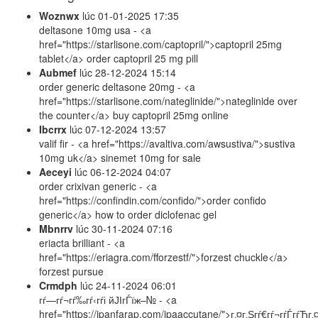
Woznwx
lúc
01-01-2025 17:35
deltasone 10mg usa - <a
href="https://starlisone.com/captopril/">captopril 25mg
tablet</a> order captopril 25 mg pill
Aubmef
lúc
28-12-2024 15:14
order generic deltasone 20mg - <a
href="https://starlisone.com/nateglinide/">nateglinide over
the counter</a> buy captopril 25mg online
Ibcrrx
lúc
07-12-2024 13:57
valif fir - <a href="https://avaltiva.com/awsustiva/">sustiva
10mg uk</a> sinemet 10mg for sale
Aeceyi
lúc
06-12-2024 04:07
order crixivan generic - <a
href="https://confindin.com/confido/">order confido
generic</a> how to order diclofenac gel
Mbnrrv
lúc
30-11-2024 07:16
eriacta brilliant - <a
href="https://eriagra.com/fforzestf/">forzest chuckle</a>
forzest pursue
Crmdph
lúc
24-11-2024 06:01
гѓ—гѓ¬гѓ‰гѓ‹гѓі йЈІгЃїж–№ - <a
href="https://jpanfarap.com/jpaaccutane/">г‚¤г‚Ѕгѓ€гѓ¬гѓЃгѓЋг