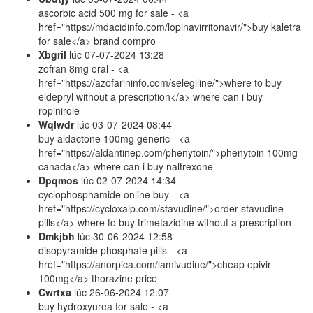
ascorbic acid 500 mg for sale - <a
href="https://mdacidinfo.com/lopinavirritonavir/">buy kaletra
for sale</a> brand compro
Xbgril
lúc
07-07-2024 13:28
zofran 8mg oral - <a
href="https://azofarininfo.com/selegiline/">where to buy
eldepryl without a prescription</a> where can i buy
ropinirole
Wqlwdr
lúc
03-07-2024 08:44
buy aldactone 100mg generic - <a
href="https://aldantinep.com/phenytoin/">phenytoin 100mg
canada</a> where can i buy naltrexone
Dpqmos
lúc
02-07-2024 14:34
cyclophosphamide online buy - <a
href="https://cycloxalp.com/stavudine/">order stavudine
pills</a> where to buy trimetazidine without a prescription
Dmkjbh
lúc
30-06-2024 12:58
disopyramide phosphate pills - <a
href="https://anorpica.com/lamivudine/">cheap epivir
100mg</a> thorazine price
Cwrtxa
lúc
26-06-2024 12:07
buy hydroxyurea for sale - <a