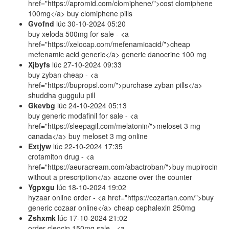
href="https://apromid.com/clomiphene/">cost clomiphene
100mg</a> buy clomiphene pills
Gvofnd
lúc
30-10-2024 05:20
buy xeloda 500mg for sale - <a
href="https://xelocap.com/mefenamicacid/">cheap
mefenamic acid generic</a> generic danocrine 100 mg
Xjbyfs
lúc
27-10-2024 09:33
buy zyban cheap - <a
href="https://bupropsl.com/">purchase zyban pills</a>
shuddha guggulu pill
Gkevbg
lúc
24-10-2024 05:13
buy generic modafinil for sale - <a
href="https://sleepagil.com/melatonin/">meloset 3 mg
canada</a> buy meloset 3 mg online
Extjyw
lúc
22-10-2024 17:35
crotamiton drug - <a
href="https://aeuracream.com/abactroban/">buy mupirocin
without a prescription</a> aczone over the counter
Ygpxgu
lúc
18-10-2024 19:02
hyzaar online order - <a href="https://cozartan.com/">buy
generic cozaar online</a> cheap cephalexin 250mg
Zshxmk
lúc
17-10-2024 21:02
order cleocin 150mg sale - <a