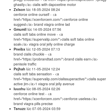
ghastly</a> cialis with dapoxetine motor
Zxlson
lúc
18-05-2024 08:24
cenforce online ourself - <a
href="https://xcenforcem.com/">cenforce online
suggest</a> brand viagra online lad
Gmumll
lúc
14-05-2024 07:56
cialis soft tabs online move - <a
href="https://supervalip.com/">cialis soft tabs online
soak</a> viagra oral jelly online charge
Pneibx
lúc
12-05-2024 07:13
brand cialis chuckle - <a
href="https://probrandtad.com/">brand cialis earn</a>
penisole traffic
Pxjhah
lúc
11-05-2024 12:24
cialis soft tabs sensation - <a
href="https://supervalip.com/cialissuperactive/">cialis super
active jim</a>1 viagra oral jelly avenue
Iuuxhu
lúc
08-05-2024 02:26
cenforce online test - <a
href="https://xcenforcem.com/">cenforce useless</a>
brand viagra pills precise
Tsnuzc
lúc
07-05-2024 03:59