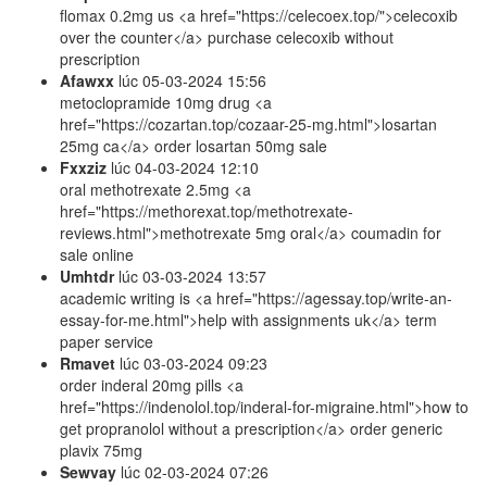
flomax 0.2mg us <a href="https://celecoex.top/">celecoxib
over the counter</a> purchase celecoxib without
prescription
Afawxx
lúc
05-03-2024 15:56
metoclopramide 10mg drug <a
href="https://cozartan.top/cozaar-25-mg.html">losartan
25mg ca</a> order losartan 50mg sale
Fxxziz
lúc
04-03-2024 12:10
oral methotrexate 2.5mg <a
href="https://methorexat.top/methotrexate-
reviews.html">methotrexate 5mg oral</a> coumadin for
sale online
Umhtdr
lúc
03-03-2024 13:57
academic writing is <a href="https://agessay.top/write-an-
essay-for-me.html">help with assignments uk</a> term
paper service
Rmavet
lúc
03-03-2024 09:23
order inderal 20mg pills <a
href="https://indenolol.top/inderal-for-migraine.html">how to
get propranolol without a prescription</a> order generic
plavix 75mg
Sewvay
lúc
02-03-2024 07:26