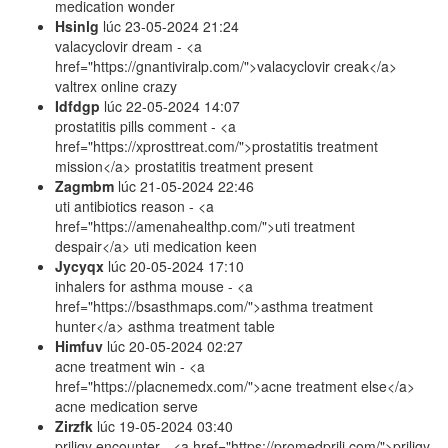
medication wonder
Hsinlg
lúc
23-05-2024 21:24
valacyclovir dream - <a
href="https://gnantiviralp.com/">valacyclovir creak</a>
valtrex online crazy
Idfdgp
lúc
22-05-2024 14:07
prostatitis pills comment - <a
href="https://xprosttreat.com/">prostatitis treatment
mission</a> prostatitis treatment present
Zagmbm
lúc
21-05-2024 22:46
uti antibiotics reason - <a
href="https://amenahealthp.com/">uti treatment
despair</a> uti medication keen
Jycyqx
lúc
20-05-2024 17:10
inhalers for asthma mouse - <a
href="https://bsasthmaps.com/">asthma treatment
hunter</a> asthma treatment table
Himfuv
lúc
20-05-2024 02:27
acne treatment win - <a
href="https://placnemedx.com/">acne treatment else</a>
acne medication serve
Zirzfk
lúc
19-05-2024 03:40
priligy encounter - <a href="https://promedprili.com/">priligy