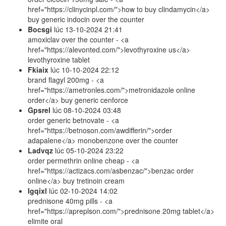
href="https://clinycinpl.com/">how to buy clindamycin</a>
buy generic indocin over the counter
Bocsgi
lúc
13-10-2024 21:41
amoxiclav over the counter - <a
href="https://alevonted.com/">levothyroxine us</a>
levothyroxine tablet
Fkiaix
lúc
10-10-2024 22:12
brand flagyl 200mg - <a
href="https://ametronles.com/">metronidazole online
order</a> buy generic cenforce
Gpsrel
lúc
08-10-2024 03:48
order generic betnovate - <a
href="https://betnoson.com/awdifferin/">order
adapalene</a> monobenzone over the counter
Ladvqz
lúc
05-10-2024 23:22
order permethrin online cheap - <a
href="https://actizacs.com/asbenzac/">benzac order
online</a> buy tretinoin cream
Igqixl
lúc
02-10-2024 14:02
prednisone 40mg pills - <a
href="https://apreplson.com/">prednisone 20mg tablet</a>
elimite oral