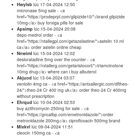
Hwylsb
lúc
17-04-2024 12:50
micronase 5mg sale - <a
href="https://prodeprpl.com/glipizide10/">brand glipizide
10mg</a> buy forxiga pills for sale
Apsimp
lúc
15-04-2024 20:08
depo-medrol order - <a
href="https://ntallegpl.com/getazelastine/">astelin 10 ml
ca</a> order astelin online cheap
Nnwiml
lúc
15-04-2024 12:02
desloratadine 5mg over the counter - <a
href="https://rxtallerg.com/getaristocort/">triamcinolone
10mg drug</a> where can i buy albuterol
Akjuod
lúc
13-04-2024 03:07
ventolin 4mg ca - <a href="https://antxallergic.com/dftheo-
24/">theo-24 Cr 400 mg uk</a> order theo-24 Cr 400mg
without prescription
Ehrqud
lúc
10-04-2024 02:53
buy azithromycin 250mg for sale - <a
href="https://gncatbp.com/emetronidazole/">order
metronidazole 200mg</a> ciprofloxacin 500mg brand
Mixkvl
lúc
09-04-2024 11:51
cleocin 150mg ca - <a