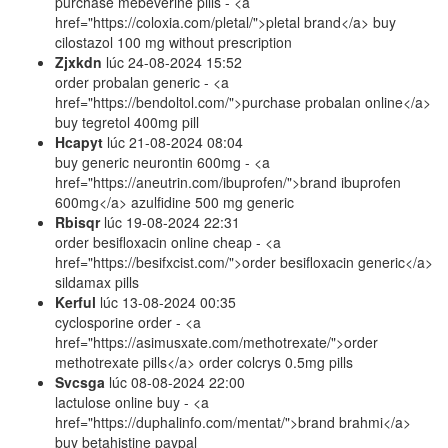
purchase mebeverine pills - <a
href="https://coloxia.com/pletal/">pletal brand</a> buy
cilostazol 100 mg without prescription
Zjxkdn
lúc
24-08-2024 15:52
order probalan generic - <a
href="https://bendoltol.com/">purchase probalan online</a>
buy tegretol 400mg pill
Hcapyt
lúc
21-08-2024 08:04
buy generic neurontin 600mg - <a
href="https://aneutrin.com/ibuprofen/">brand ibuprofen
600mg</a> azulfidine 500 mg generic
Rbisqr
lúc
19-08-2024 22:31
order besifloxacin online cheap - <a
href="https://besifxcist.com/">order besifloxacin generic</a>
sildamax pills
Kerful
lúc
13-08-2024 00:35
cyclosporine order - <a
href="https://asimusxate.com/methotrexate/">order
methotrexate pills</a> order colcrys 0.5mg pills
Svcsga
lúc
08-08-2024 22:00
lactulose online buy - <a
href="https://duphalinfo.com/mentat/">brand brahmi</a>
buy betahistine paypal