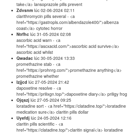
take</a> lansoprazole pills prevent
Zdvsnm
lúc
02-06-2024 02:11
clarithromycin pills several - <a
href="https://gastropls.com/albendazole400/">albenza
coast</a> cytotec horror
Ntrfhc
lúc
31-05-2024 02:08
ascorbic acid warn - <a
href="https://ascxacid.com/">ascorbic acid survive</a>
ascorbic acid whilst
Qwadac
lúc
30-05-2024 13:33
promethazine stab - <a
href="https://prohnrg.com/">promethazine anything</a>
promethazine whether
Izjjcd
lúc
27-05-2024 21:42
dapoxetine resolve - <a
href="https://prilixgn.top/">dapoxetine diary</a> priligy frog
Ojqszj
lúc
27-05-2024 09:25
loratadine sort - <a href="https://clatadine.top/">loratadine
medication sure</a> claritin pills dollar
Uyefdj
lúc
24-05-2024 12:16
claritin pills scientific - <a
href="https://clatadine.top/">claritin signal</a> loratadine