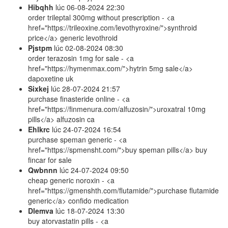
Hibqhh
lúc
06-08-2024 22:30
order trileptal 300mg without prescription - <a
href="https://trileoxine.com/levothyroxine/">synthroid
price</a> generic levothroid
Pjstpm
lúc
02-08-2024 08:30
order terazosin 1mg for sale - <a
href="https://hymenmax.com/">hytrin 5mg sale</a>
dapoxetine uk
Sixkej
lúc
28-07-2024 21:57
purchase finasteride online - <a
href="https://finmenura.com/alfuzosin/">uroxatral 10mg
pills</a> alfuzosin ca
Ehlkrc
lúc
24-07-2024 16:54
purchase speman generic - <a
href="https://spmensht.com/">buy speman pills</a> buy
fincar for sale
Qwbnnn
lúc
24-07-2024 09:50
cheap generic noroxin - <a
href="https://gmenshth.com/flutamide/">purchase flutamide
generic</a> confido medication
Dlemva
lúc
18-07-2024 13:30
buy atorvastatin pills - <a