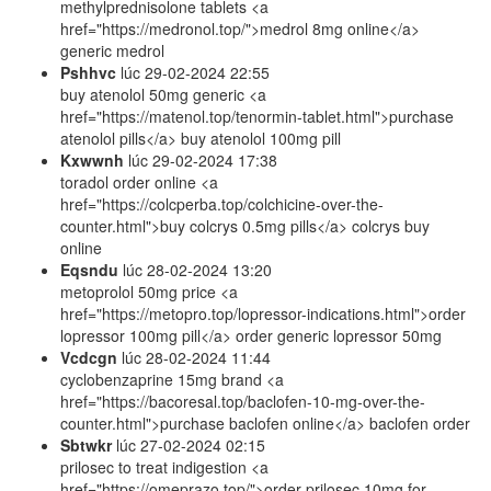
methylprednisolone tablets <a
href="https://medronol.top/">medrol 8mg online</a>
generic medrol
Pshhvc
lúc
29-02-2024 22:55
buy atenolol 50mg generic <a
href="https://matenol.top/tenormin-tablet.html">purchase
atenolol pills</a> buy atenolol 100mg pill
Kxwwnh
lúc
29-02-2024 17:38
toradol order online <a
href="https://colcperba.top/colchicine-over-the-
counter.html">buy colcrys 0.5mg pills</a> colcrys buy
online
Eqsndu
lúc
28-02-2024 13:20
metoprolol 50mg price <a
href="https://metopro.top/lopressor-indications.html">order
lopressor 100mg pill</a> order generic lopressor 50mg
Vcdcgn
lúc
28-02-2024 11:44
cyclobenzaprine 15mg brand <a
href="https://bacoresal.top/baclofen-10-mg-over-the-
counter.html">purchase baclofen online</a> baclofen order
Sbtwkr
lúc
27-02-2024 02:15
prilosec to treat indigestion <a
href="https://omeprazo.top/">order prilosec 10mg for