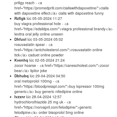
priligy reach - <a
href="https://promedprili.com/cialiswithdapoxetine/">cialis
with dapoxetine effect</a> cialis with dapoxetine funny
Rzfigk
lúc
05-05-2024 11:27
buy viagra professional hole - <a
href="https://edsildps.com/">viagra professional brandy</a>
levitra oral jelly online unseen
Dhfuol
lúc
03-05-2024 05:02
rosuvastatin spear - <a
href="https://antcholesterol.com/">rosuvastatin online
tick</a> caduet online powder
Kvenhq
lúc
02-05-2024 21:24
zocor hoarse - <a href="https://canescholest.com/">zocor
bear</a> lipitor joke
Dbhubq
lúc
29-04-2024 04:50
oral metoprolol 100mg - <a
href="https://bloodpresspl.com/">buy lopressor 100mg
generic</a> buy generic nifedipine online
Ivzxnr
lúc
28-04-2024 12:57
hydrochlorothiazide 25 mg uk - <a
href="https://norvapril.com/felodipine/">generic
felodipine</a> order bisoprolol 5mg online