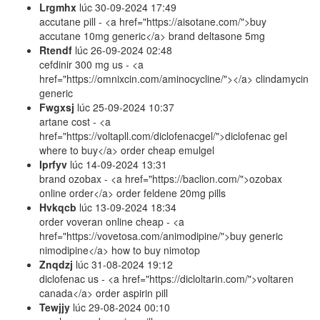
Lrgmhx
lúc
30-09-2024 17:49
accutane pill - <a href="https://aisotane.com/">buy
accutane 10mg generic</a> brand deltasone 5mg
Rtendf
lúc
26-09-2024 02:48
cefdinir 300 mg us - <a
href="https://omnixcin.com/aminocycline/"></a> clindamycin
generic
Fwgxsj
lúc
25-09-2024 10:37
artane cost - <a
href="https://voltapll.com/diclofenacgel/">diclofenac gel
where to buy</a> order cheap emulgel
Iprfyv
lúc
14-09-2024 13:31
brand ozobax - <a href="https://baclion.com/">ozobax
online order</a> order feldene 20mg pills
Hvkqcb
lúc
13-09-2024 18:34
order voveran online cheap - <a
href="https://vovetosa.com/animodipine/">buy generic
nimodipine</a> how to buy nimotop
Znqdzj
lúc
31-08-2024 19:12
diclofenac us - <a href="https://dicloltarin.com/">voltaren
canada</a> order aspirin pill
Tewjjy
lúc
29-08-2024 00:10