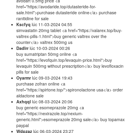
avodart 0.5mg price <a
href="https://avodaride.top/dutasteride-for-
sale.html">purchase dutasteride online</a> purchase
ranitidine for sale
Kscfyq
lúc
11-03-2024 04:55
simvastatin 20mg tablet <a href="https://valarex.top/buy-
valtrex-pills-1.html">buy generic valtrex over the
counter</a> valtrex 500mg us
Dadlrr
lúc
10-03-2024 00:26
buy sumatriptan 50mg online <a
href="https://levofquin.top/levaquin-price.html">buy
levaquin 500mg without prescription</a> buy levofloxacin
pills for sale
Oyarmr
lúc
09-03-2024 19:43
purchase zofran online <a
href="https://spirtone.top/">spironolactone usa</a> order
aldactone sale
Axhqql
lúc
08-03-2024 20:06
buy generic esomeprazole 20mg <a
href="https://nexirazole.top/nexium-
generic.html">esomeprazole 20mg sale</a> buy topamax
paypal
Wdpzaz
lúc
06-03-2024 23:27