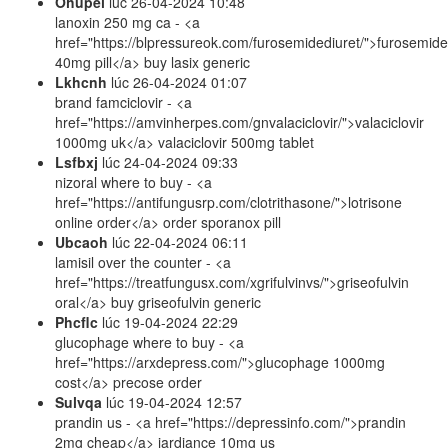
Ohupei
lúc
26-04-2024 10:48
lanoxin 250 mg ca - <a
href="https://blpressureok.com/furosemidediuret/">furosemide
40mg pill</a> buy lasix generic
Lkhcnh
lúc
26-04-2024 01:07
brand famciclovir - <a
href="https://amvinherpes.com/gnvalaciclovir/">valaciclovir
1000mg uk</a> valaciclovir 500mg tablet
Lsfbxj
lúc
24-04-2024 09:33
nizoral where to buy - <a
href="https://antifungusrp.com/clotrithasone/">lotrisone
online order</a> order sporanox pill
Ubcaoh
lúc
22-04-2024 06:11
lamisil over the counter - <a
href="https://treatfungusx.com/xgrifulvinvs/">griseofulvin
oral</a> buy griseofulvin generic
Phcflc
lúc
19-04-2024 22:29
glucophage where to buy - <a
href="https://arxdepress.com/">glucophage 1000mg
cost</a> precose order
Sulvqa
lúc
19-04-2024 12:57
prandin us - <a href="https://depressinfo.com/">prandin
2mg cheap</a> jardiance 10mg us