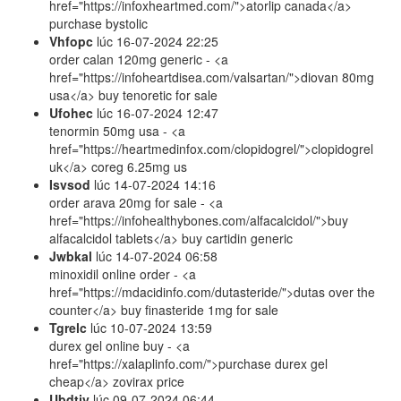
href="https://infoxheartmed.com/">atorlip canada</a>
purchase bystolic
Vhfopc
lúc
16-07-2024 22:25
order calan 120mg generic - <a
href="https://infoheartdisea.com/valsartan/">diovan 80mg
usa</a> buy tenoretic for sale
Ufohec
lúc
16-07-2024 12:47
tenormin 50mg usa - <a
href="https://heartmedinfox.com/clopidogrel/">clopidogrel
uk</a> coreg 6.25mg us
Isvsod
lúc
14-07-2024 14:16
order arava 20mg for sale - <a
href="https://infohealthybones.com/alfacalcidol/">buy
alfacalcidol tablets</a> buy cartidin generic
Jwbkal
lúc
14-07-2024 06:58
minoxidil online order - <a
href="https://mdacidinfo.com/dutasteride/">dutas over the
counter</a> buy finasteride 1mg for sale
Tgrelc
lúc
10-07-2024 13:59
durex gel online buy - <a
href="https://xalaplinfo.com/">purchase durex gel
cheap</a> zovirax price
Ubdtjy
lúc
09-07-2024 06:44