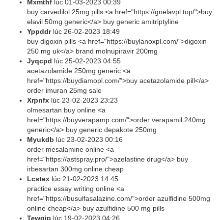
Mxmthf
lúc
01-03-2023 00:39
buy carvedilol 25mg pills <a href="https://gnelavpl.top/">buy
elavil 50mg generic</a> buy generic amitriptyline
Yppddr
lúc
26-02-2023 18:49
buy digoxin pills <a href="https://buylanoxpl.com/">digoxin
250 mg uk</a> brand molnupiravir 200mg
Jyqcpd
lúc
25-02-2023 04:55
acetazolamide 250mg generic <a
href="https://buydiamopl.com/">buy acetazolamide pill</a>
order imuran 25mg sale
Xrpnfx
lúc
23-02-2023 23:23
olmesartan buy online <a
href="https://buyverapamp.com/">order verapamil 240mg
generic</a> buy generic depakote 250mg
Myukdb
lúc
23-02-2023 00:16
order mesalamine online <a
href="https://astspray.pro/">azelastine drug</a> buy
irbesartan 300mg online cheap
Lcstex
lúc
21-02-2023 14:45
practice essay writing online <a
href="https://busulfasalazine.com/">order azulfidine 500mg
online cheap</a> buy azulfidine 500 mg pills
Tewqip
lúc
19-02-2023 04:26