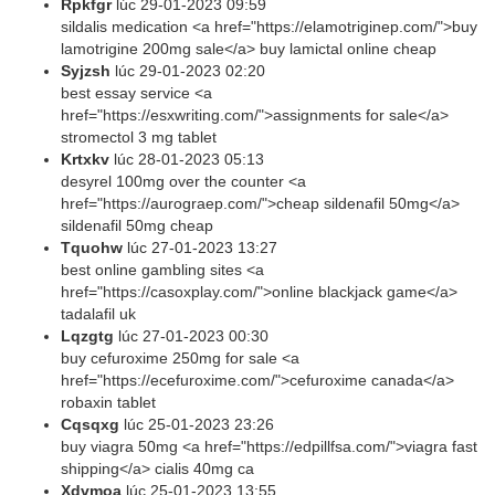
Rpkfgr
lúc
29-01-2023 09:59
sildalis medication <a href="https://elamotriginep.com/">buy
lamotrigine 200mg sale</a> buy lamictal online cheap
Syjzsh
lúc
29-01-2023 02:20
best essay service <a
href="https://esxwriting.com/">assignments for sale</a>
stromectol 3 mg tablet
Krtxkv
lúc
28-01-2023 05:13
desyrel 100mg over the counter <a
href="https://aurograep.com/">cheap sildenafil 50mg</a>
sildenafil 50mg cheap
Tquohw
lúc
27-01-2023 13:27
best online gambling sites <a
href="https://casoxplay.com/">online blackjack game</a>
tadalafil uk
Lqzgtg
lúc
27-01-2023 00:30
buy cefuroxime 250mg for sale <a
href="https://ecefuroxime.com/">cefuroxime canada</a>
robaxin tablet
Cqsqxg
lúc
25-01-2023 23:26
buy viagra 50mg <a href="https://edpillfsa.com/">viagra fast
shipping</a> cialis 40mg ca
Xdvmoa
lúc
25-01-2023 13:55