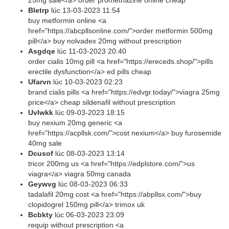
25mg sale</a> order promethazine online cheap
Bletrp
lúc
13-03-2023 11:54
buy metformin online <a
href="https://abcpllsonline.com/">order metformin 500mg
pill</a> buy nolvadex 20mg without prescription
Asgdqe
lúc
11-03-2023 20:40
order cialis 10mg pill <a href="https://ereceds.shop/">pills
erectile dysfunction</a> ed pills cheap
Ufarvn
lúc
10-03-2023 02:23
brand cialis pills <a href="https://edvgr.today/">viagra 25mg
price</a> cheap sildenafil without prescription
Uvlwkk
lúc
09-03-2023 18:15
buy nexium 20mg generic <a
href="https://acpllsk.com/">cost nexium</a> buy furosemide
40mg sale
Dcusof
lúc
08-03-2023 13:14
tricor 200mg us <a href="https://edplstore.com/">us
viagra</a> viagra 50mg canada
Geywvg
lúc
08-03-2023 06:33
tadalafil 20mg cost <a href="https://abpllsx.com/">buy
clopidogrel 150mg pill</a> trimox uk
Bcbkty
lúc
06-03-2023 23:09
requip without prescription <a