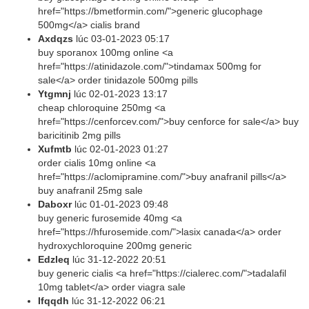
href="https://bmetformin.com/">generic glucophage
500mg</a> cialis brand
Axdqzs
lúc
03-01-2023 05:17
buy sporanox 100mg online <a
href="https://atinidazole.com/">tindamax 500mg for
sale</a> order tinidazole 500mg pills
Ytgmnj
lúc
02-01-2023 13:17
cheap chloroquine 250mg <a
href="https://cenforcev.com/">buy cenforce for sale</a> buy
baricitinib 2mg pills
Xufmtb
lúc
02-01-2023 01:27
order cialis 10mg online <a
href="https://aclomipramine.com/">buy anafranil pills</a>
buy anafranil 25mg sale
Daboxr
lúc
01-01-2023 09:48
buy generic furosemide 40mg <a
href="https://hfurosemide.com/">lasix canada</a> order
hydroxychloroquine 200mg generic
Edzleq
lúc
31-12-2022 20:51
buy generic cialis <a href="https://cialerec.com/">tadalafil
10mg tablet</a> order viagra sale
Ifqqdh
lúc
31-12-2022 06:21