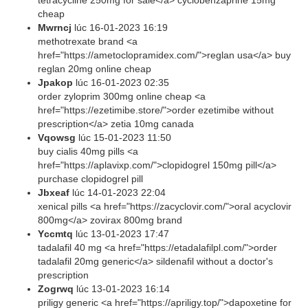
tetracycline 250mg for sale</a> cyclobenzaprine 15mg
cheap
Mwrncj
lúc
16-01-2023 16:19
methotrexate brand <a
href="https://ametoclopramidex.com/">reglan usa</a> buy
reglan 20mg online cheap
Jpakop
lúc
16-01-2023 02:35
order zyloprim 300mg online cheap <a
href="https://ezetimibe.store/">order ezetimibe without
prescription</a> zetia 10mg canada
Vqowsg
lúc
15-01-2023 11:50
buy cialis 40mg pills <a
href="https://aplavixp.com/">clopidogrel 150mg pill</a>
purchase clopidogrel pill
Jbxeaf
lúc
14-01-2023 22:04
xenical pills <a href="https://zacyclovir.com/">oral acyclovir
800mg</a> zovirax 800mg brand
Yccmtq
lúc
13-01-2023 17:47
tadalafil 40 mg <a href="https://etadalafilpl.com/">order
tadalafil 20mg generic</a> sildenafil without a doctor's
prescription
Zogrwq
lúc
13-01-2023 16:14
priligy generic <a href="https://apriligy.top/">dapoxetine for