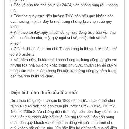
+ Bảo vệ của tòa nhà phục vụ 24/24, văn phòng rộng rãi, thoáng
mát
+ Tòa nhà quay trực tiếp hướng TÂY, nên nếu quý khách nào
cần hướng Tây thì đây là một trong những lựa chọn của quý
khách.
+ Khi thuê tại đây, quý khách sẽ ký hợp đồng trực tiếp với chủ
đầu tư của tòa nhà, một quý ngài vui vẻ, nhiệt tình và hiếu
khách
+ Giá cả thì có lẽ tại tòa nhà Thanh Long building là rẻ nhất, chỉ
có 9,5 usd/m2.
+ Và thêm nữa, là tòa nhà Thanh Long building cũng rất gần với
những tòa nhà building khác trong khu vực, thuận tiện để quý vị
muốn tìm kiếm khách hàng lân cận là những công ty nằm trong
các tòa nhà building khác.
Diện tích cho thuê của tòa nhà:
Dựa theo tổng diện tích sàn là 1300m2 mà tòa nhà có thể chia
ra nhiều diện tích nhỏ cho thuê phù hợp: 50m2, 80m2, 120 m2,
150m2, 230m2. Và những diện tích này luôn luôn thay đổi vì tòa
nhà luôn có khách đến hỏi thuê. Nhưng tòa nhà luôn sẵn sàng
chào đón quý khách và có thể linh động về diện tích thuê cho
quý khách bất cứ lúc nào. Xin hãy liên hệ chúng tôi qua số điện