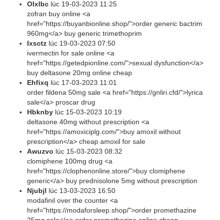
Olxlbc
lúc
19-03-2023 11:25
zofran buy online <a
href="https://buyanbionline.shop/">order generic bactrim
960mg</a> buy generic trimethoprim
Ixsctz
lúc
19-03-2023 07:50
ivermectin for sale online <a
href="https://getedpionline.com/">sexual dysfunction</a>
buy deltasone 20mg online cheap
Ehfixq
lúc
17-03-2023 11:01
order fildena 50mg sale <a href="https://gnliri.cfd/">lyrica
sale</a> proscar drug
Hbknby
lúc
15-03-2023 10:19
deltasone 40mg without prescription <a
href="https://amoxiciplg.com/">buy amoxil without
prescription</a> cheap amoxil for sale
Awuzvo
lúc
15-03-2023 08:32
clomiphene 100mg drug <a
href="https://clophenonline.store/">buy clomiphene
generic</a> buy prednisolone 5mg without prescription
Njubjl
lúc
13-03-2023 16:50
modafinil over the counter <a
href="https://modaforsleep.shop/">order promethazine