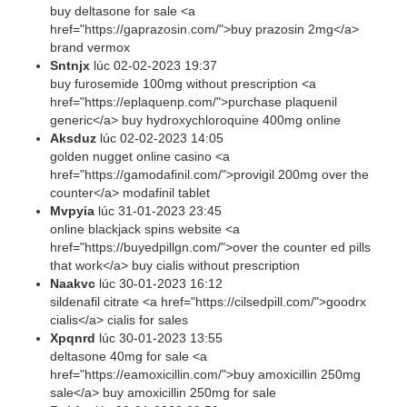
buy deltasone for sale <a
href="https://gaprazosin.com/">buy prazosin 2mg</a>
brand vermox
Sntnjx
lúc
02-02-2023 19:37
buy furosemide 100mg without prescription <a
href="https://eplaquenp.com/">purchase plaquenil
generic</a> buy hydroxychloroquine 400mg online
Aksduz
lúc
02-02-2023 14:05
golden nugget online casino <a
href="https://gamodafinil.com/">provigil 200mg over the
counter</a> modafinil tablet
Mvpyia
lúc
31-01-2023 23:45
online blackjack spins website <a
href="https://buyedpillgn.com/">over the counter ed pills
that work</a> buy cialis without prescription
Naakvc
lúc
30-01-2023 16:12
sildenafil citrate <a href="https://cilsedpill.com/">goodrx
cialis</a> cialis for sales
Xpqnrd
lúc
30-01-2023 13:55
deltasone 40mg for sale <a
href="https://eamoxicillin.com/">buy amoxicillin 250mg
sale</a> buy amoxicillin 250mg for sale