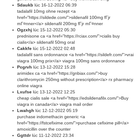
Sdaukb
lúc
16-12-2022 06:39
tadalafil 10mg ohne rezept <a
href="https://sildede.com/">sildenafil 100mg fГјr
mГ¤nner</a> sildenafil 200mg fГјr mГ¤nner
Ogzxhj
lúc
15-12-2022 05:30
prednisone ca <a href="https://rciax.com/">cialis buy
cialis</a> sildenafil 50mg oral
Cakkfe
lúc
15-12-2022 02:48
tadalafil sans ordonnance <a href="https://sildefr.com/">vrai
viagra 100mg prix</a> viagra 100mg sans ordonnance
Pcgrvh
lúc
13-12-2022 15:28
arimidex ca <a href="https://gnbiax.com/">buy
clarithromycin 250mg without prescription</a> rx pharmacy
online viagra
Lxufse
lúc
13-12-2022 12:25
cheap cialis sale <a href="https://edsildenafilx.com/">Buy
viagra in canada</a> viagra mail order
Lwahgh
lúc
12-12-2022 05:19
purchase indomethacin generic <a
href="https://fstcefixime.com/">purchase cefixime pill</a>
amoxicillin over the counter
Ggttdr
lúc
11-12-2022 23:34