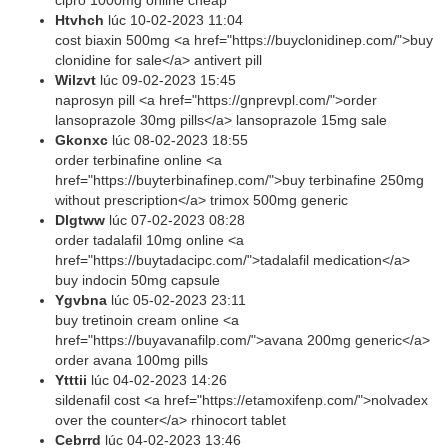
cipro 1000mg online cheap
Htvhch
lúc
10-02-2023 11:04
cost biaxin 500mg <a href="https://buyclonidinep.com/">buy
clonidine for sale</a> antivert pill
Wilzvt
lúc
09-02-2023 15:45
naprosyn pill <a href="https://gnprevpl.com/">order
lansoprazole 30mg pills</a> lansoprazole 15mg sale
Gkonxc
lúc
08-02-2023 18:55
order terbinafine online <a
href="https://buyterbinafinep.com/">buy terbinafine 250mg
without prescription</a> trimox 500mg generic
Dlgtww
lúc
07-02-2023 08:28
order tadalafil 10mg online <a
href="https://buytadacipc.com/">tadalafil medication</a>
buy indocin 50mg capsule
Ygvbna
lúc
05-02-2023 23:11
buy tretinoin cream online <a
href="https://buyavanafilp.com/">avana 200mg generic</a>
order avana 100mg pills
Ytttii
lúc
04-02-2023 14:26
sildenafil cost <a href="https://etamoxifenp.com/">nolvadex
over the counter</a> rhinocort tablet
Cebrrd
lúc
04-02-2023 13:46