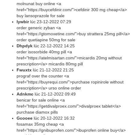
molnunat buy online <a
href="https://buycefdinir.com/">cefdinir 300 mg cheap</a>
buy lansoprazole for sale
Iywbir
lúc
23-12-2022 07:29
order generic zyban <a
href="https://gtomoxetine.com/">buy strattera 25mg pill</a>
order quetiapine 50mg for sale
Dhpdyk
lúc
22-12-2022 14:25
order isosorbide 40mg pill <a
href="https://atelmisartan.com/">micardis 20mg without
prescription</a> micardis 80mg pill
Fwuxtx
lúc
21-12-2022 21:25
prograf over the counter <a
href="https://buyrequi.com/">purchase ropinirole without
prescription</a> urso online order
Adnkmc
lúc
21-12-2022 09:49
benicar for sale online <a
href="https://getdivalproex.com/">divalproex tablet</a>
purchase diamox pills
Gcooee
lúc
20-12-2022 16:32
fosamax 35mg cheap <a
href="https://gnibuprofen.com/">ibuprofen online buy</a>