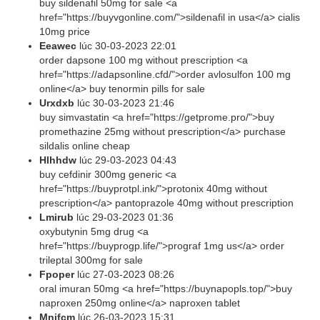
buy sildenafil 50mg for sale <a
href="https://buyvgonline.com/">sildenafil in usa</a> cialis
10mg price
Eeawec
lúc
30-03-2023 22:01
order dapsone 100 mg without prescription <a
href="https://adapsonline.cfd/">order avlosulfon 100 mg
online</a> buy tenormin pills for sale
Urxdxb
lúc
30-03-2023 21:46
buy simvastatin <a href="https://getprome.pro/">buy
promethazine 25mg without prescription</a> purchase
sildalis online cheap
Hlhhdw
lúc
29-03-2023 04:43
buy cefdinir 300mg generic <a
href="https://buyprotpl.ink/">protonix 40mg without
prescription</a> pantoprazole 40mg without prescription
Lmirub
lúc
29-03-2023 01:36
oxybutynin 5mg drug <a
href="https://buyprogp.life/">prograf 1mg us</a> order
trileptal 300mg for sale
Fpoper
lúc
27-03-2023 08:26
oral imuran 50mg <a href="https://buynapopls.top/">buy
naproxen 250mg online</a> naproxen tablet
Mnjfcm
lúc
26-03-2023 15:31