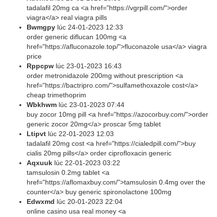
tadalafil 20mg ca <a href="https://vgrpill.com/">order
viagra</a> real viagra pills
Bwmgpy
lúc
24-01-2023 12:33
order generic diflucan 100mg <a
href="https://afluconazole.top/">fluconazole usa</a> viagra
price
Rppcpw
lúc
23-01-2023 16:43
order metronidazole 200mg without prescription <a
href="https://bactripro.com/">sulfamethoxazole cost</a>
cheap trimethoprim
Wbkhwm
lúc
23-01-2023 07:44
buy zocor 10mg pill <a href="https://azocorbuy.com/">order
generic zocor 20mg</a> proscar 5mg tablet
Ltipvt
lúc
22-01-2023 12:03
tadalafil 20mg cost <a href="https://cialedpill.com/">buy
cialis 20mg pills</a> order ciprofloxacin generic
Aqxuuk
lúc
22-01-2023 03:22
tamsulosin 0.2mg tablet <a
href="https://aflomaxbuy.com/">tamsulosin 0.4mg over the
counter</a> buy generic spironolactone 100mg
Edwxmd
lúc
20-01-2023 22:04
online casino usa real money <a