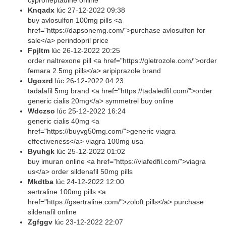
cyproheptadine online
Knqadx
lúc
27-12-2022 09:38
buy avlosulfon 100mg pills <a
href="https://dapsonemg.com/">purchase avlosulfon for
sale</a> perindopril price
Fpjltm
lúc
26-12-2022 20:25
order naltrexone pill <a href="https://gletrozole.com/">order
femara 2.5mg pills</a> aripiprazole brand
Ugoxrd
lúc
26-12-2022 04:23
tadalafil 5mg brand <a href="https://tadaledfil.com/">order
generic cialis 20mg</a> symmetrel buy online
Wdczso
lúc
25-12-2022 16:24
generic cialis 40mg <a
href="https://buyvg50mg.com/">generic viagra
effectiveness</a> viagra 100mg usa
Byuhgk
lúc
25-12-2022 01:02
buy imuran online <a href="https://viafedfil.com/">viagra
us</a> order sildenafil 50mg pills
Mkdtba
lúc
24-12-2022 12:00
sertraline 100mg pills <a
href="https://gsertraline.com/">zoloft pills</a> purchase
sildenafil online
Zgfggv
lúc
23-12-2022 22:07