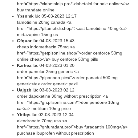
href="https://xlabetalolp.pro/">labetalol for sale online</a>
buy trandate online
Ypsnmk
lúc
05-03-2023 12:17
famotidine 20mg canada <a
href="https://plfamotidi.shop/">cost famotidine 40mg</a>
mirtazapine 15mg us
Gfqucr
lúc
04-03-2023 15:43
cheap indomethacin 75mg <a
href="https://getplsonline.shop/">order cenforce 50mg
online cheap</a> buy cenforce 50mg pills
Kzrhea
lúc
04-03-2023 01:20
order pamelor 25mg generic <a
href="https://plpanado.pics/">order panadol 500 mg
generic</a> order generic paxil
Uajgzb
lúc
03-03-2023 02:12
order dapoxetine 30mg without prescription <a
href="https://grcpllsonline.com/">domperidone 10mg
ca</a> motilium 10mg price
Ybtlqs
lúc
02-03-2023 12:04
alendronate 70mg usa <a
href="https://gnfuradant.pro/">buy furadantin 100mg</a>
purchase ibuprofen without prescription