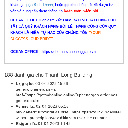
khác tại
quận Bình Thạnh
, hoặc gọi cho chúng tôi để được tư
vấn và cung cấp thêm thông tin
hoàn toàn miễn phí
.
OCEAN OFFICE
luôn cam kết:
ĐẢM BẢO SỰ HÀI LÒNG CHO
TẤT CẢ QUÝ KHÁCH HÀNG BỞI LẼ THÀNH CÔNG CỦA QUÝ
KHÁCH LÀ NIỀM TỰ HÀO CỦA CHÚNG TÔI:
"YOUR
SUCCESS, OUR PRIDE"
.
OCEAN OFFICE
-
https://chothuevanphonggiare.vn
188
đánh giá cho Thanh Long Building
Lxjglq
lúc
03-04-2023 15:28
generic phenergan <a
href="https://getmdfonline.online/">phenergan order</a>
generic cialis
Vsimis
lúc
02-04-2023 05:15
buy generic uroxatral <a href="https://pltrazo.ink/">desyrel
without prescription</a> diltiazem over the counter
Rsjgum
lúc
01-04-2023 18:43