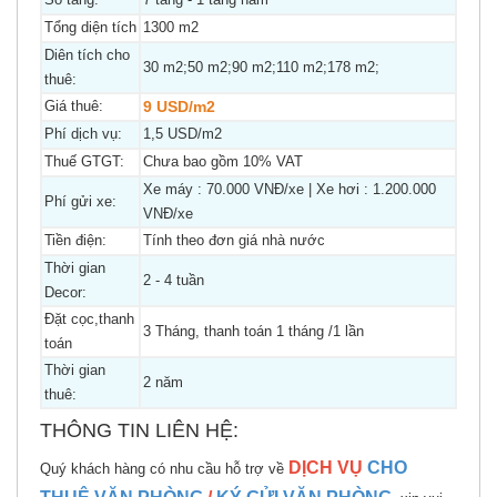
Tổng diện tích
1300 m2
Diên tích cho
30 m2;50 m2;90 m2;110 m2;178 m2;
thuê:
Giá thuê:
9 USD/m2
Phí dịch vụ:
1,5 USD/m2
Thuế GTGT:
Chưa bao gồm 10% VAT
Xe máy : 70.000 VNĐ/xe | Xe hơi : 1.200.000
Phí gửi xe:
VNĐ/xe
Tiền điện:
Tính theo đơn giá nhà nước
Thời gian
2 - 4 tuần
Decor:
Đặt cọc,thanh
3 Tháng, thanh toán 1 tháng /1 lần
toán
Thời gian
2 năm
thuê:
THÔNG TIN LIÊN HỆ:
DỊCH VỤ
CHO
Quý khách hàng có nhu cầu hỗ trợ về