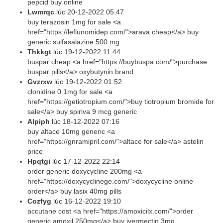
pepcid buy online
Lwmrqc
lúc
20-12-2022 05:47
buy terazosin 1mg for sale <a
href="https://leflunomidep.com/">arava cheap</a> buy
generic sulfasalazine 500 mg
Thkkgt
lúc
19-12-2022 11:44
buspar cheap <a href="https://buybuspa.com/">purchase
buspar pills</a> oxybutynin brand
Gvzrxw
lúc
19-12-2022 01:52
clonidine 0.1mg for sale <a
href="https://getiotropium.com/">buy tiotropium bromide for
sale</a> buy spiriva 9 mcg generic
Alpiph
lúc
18-12-2022 07:16
buy altace 10mg generic <a
href="https://gnramipril.com/">altace for sale</a> astelin
price
Hpqtgi
lúc
17-12-2022 22:14
order generic doxycycline 200mg <a
href="https://doxycyclinege.com/">doxycycline online
order</a> buy lasix 40mg pills
Cozfyg
lúc
16-12-2022 19:10
accutane cost <a href="https://amoxicilx.com/">order
generic amoxil 250mg</a> buy ivermectin 3mg