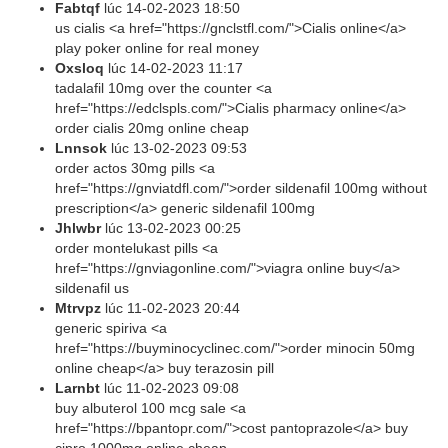
Fabtqf
lúc
14-02-2023 18:50
us cialis <a href="https://gnclstfl.com/">Cialis online</a>
play poker online for real money
Oxsloq
lúc
14-02-2023 11:17
tadalafil 10mg over the counter <a
href="https://edclspls.com/">Cialis pharmacy online</a>
order cialis 20mg online cheap
Lnnsok
lúc
13-02-2023 09:53
order actos 30mg pills <a
href="https://gnviatdfl.com/">order sildenafil 100mg without
prescription</a> generic sildenafil 100mg
Jhlwbr
lúc
13-02-2023 00:25
order montelukast pills <a
href="https://gnviagonline.com/">viagra online buy</a>
sildenafil us
Mtrvpz
lúc
11-02-2023 20:44
generic spiriva <a
href="https://buyminocyclinec.com/">order minocin 50mg
online cheap</a> buy terazosin pill
Larnbt
lúc
11-02-2023 09:08
buy albuterol 100 mcg sale <a
href="https://bpantopr.com/">cost pantoprazole</a> buy