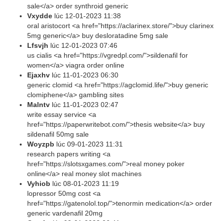
sale</a> order synthroid generic
Vxydde
lúc
12-01-2023 11:38
oral aristocort <a href="https://aclarinex.store/">buy clarinex
5mg generic</a> buy desloratadine 5mg sale
Lfsvjh
lúc
12-01-2023 07:46
us cialis <a href="https://vgredpl.com/">sildenafil for
women</a> viagra order online
Ejaxhv
lúc
11-01-2023 06:30
generic clomid <a href="https://agclomid.life/">buy generic
clomiphene</a> gambling sites
Malntv
lúc
11-01-2023 02:47
write essay service <a
href="https://paperwritebot.com/">thesis website</a> buy
sildenafil 50mg sale
Woyzpb
lúc
09-01-2023 11:31
research papers writing <a
href="https://slotsxgames.com/">real money poker
online</a> real money slot machines
Vyhiob
lúc
08-01-2023 11:19
lopressor 50mg cost <a
href="https://gatenolol.top/">tenormin medication</a> order
generic vardenafil 20mg