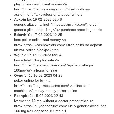
play online casino real money <a
href="https://helpwrtessayx.com/">help with my
assignment</a> professional paper writers
Acxojn
lúc
19-02-2023 02:48
generic altace <a href="https://plamarxl.com/">order
generic glimepiride 1mg</a> purchase arcoxia generic
Bdrcvh
lúc
17-02-2023 12:25
best poker online real money <a
href="https://xcasinoxslots.com/">free spins no deposit
uk</a> online blackjack free
Wgllev
lúc
17-02-2023 09:54
buy adalat 10mg for sale <a
href="https://getallegonline.com/">generic allegra
180mg</a> allegra for sale
Qyugfv
lúc
16-02-2023 04:23
poker online for fun <a
href="https://abgamescasino.com/">online slot
machines</a> play money poker online
Rcxhpb
lúc
15-02-2023 22:43
ivermectin 12 mg without a doctor prescription <a
href="https://buydapsonline.com/">buy generic avlosulfon
100 mg</a> dapsone 100mg pill