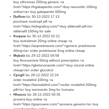
buy zithromax 250mg generic <a
href="https://hgabapentin.com/">buy neurontin 100mg
online</a> buy gabapentin 600mg
Duffcm
lúc
30-12-2022 17:13
purchase nootropil pill <a
href="https://edvgrabuy.com/">buy sildenafil pill</a>
sildenafil 150mg for sale
Kuqaza
lúc
30-12-2022 02:21
buy isotretinoin 20mg online cheap <a
href="https://aoprednisone.com/">generic prednisone
40mg</a> order prednisone 5mg online cheap
Mqbzlz
lúc
29-12-2022 04:58
buy fluvoxamine 50mg without prescription <a
href="https://gketoconazole.com/">buy nizoral online
cheap</a> order glucotrol
Cpcgfr
lúc
28-12-2022 22:24
order modafinil 100mg <a
href="https://tamodafinil.com/">order modafinil 200mg
pill</a> buy ivermectin 3mg for humans
Hhauxu
lúc
28-12-2022 00:35
provera buy online <a
href="https://gnprovere.com/">provera generic</a> buy