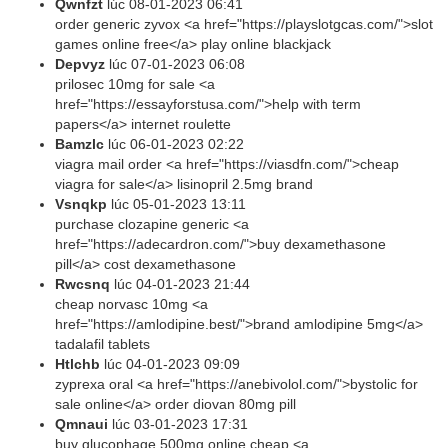
Qwnfzt
lúc
08-01-2023 06:41
order generic zyvox <a href="https://playslotgcas.com/">slot
games online free</a> play online blackjack
Depvyz
lúc
07-01-2023 06:08
prilosec 10mg for sale <a
href="https://essayforstusa.com/">help with term
papers</a> internet roulette
Bamzlc
lúc
06-01-2023 02:22
viagra mail order <a href="https://viasdfn.com/">cheap
viagra for sale</a> lisinopril 2.5mg brand
Vsnqkp
lúc
05-01-2023 13:11
purchase clozapine generic <a
href="https://adecardron.com/">buy dexamethasone
pill</a> cost dexamethasone
Rwcsnq
lúc
04-01-2023 21:44
cheap norvasc 10mg <a
href="https://amlodipine.best/">brand amlodipine 5mg</a>
tadalafil tablets
Htlchb
lúc
04-01-2023 09:09
zyprexa oral <a href="https://anebivolol.com/">bystolic for
sale online</a> order diovan 80mg pill
Qmnaui
lúc
03-01-2023 17:31
buy glucophage 500mg online cheap <a