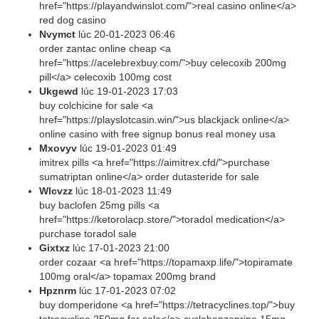
href="https://playandwinslot.com/">real casino online</a>
red dog casino
Nvymct
lúc
20-01-2023 06:46
order zantac online cheap <a
href="https://acelebrexbuy.com/">buy celecoxib 200mg
pill</a> celecoxib 100mg cost
Ukgewd
lúc
19-01-2023 17:03
buy colchicine for sale <a
href="https://playslotcasin.win/">us blackjack online</a>
online casino with free signup bonus real money usa
Mxovyv
lúc
19-01-2023 01:49
imitrex pills <a href="https://aimitrex.cfd/">purchase
sumatriptan online</a> order dutasteride for sale
Wlcvzz
lúc
18-01-2023 11:49
buy baclofen 25mg pills <a
href="https://ketorolacp.store/">toradol medication</a>
purchase toradol sale
Gixtxz
lúc
17-01-2023 21:00
order cozaar <a href="https://topamaxp.life/">topiramate
100mg oral</a> topamax 200mg brand
Hpznrm
lúc
17-01-2023 07:02
buy domperidone <a href="https://tetracyclines.top/">buy