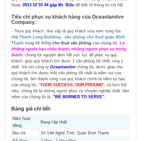
thoại:
0913 10 55 44 gặp Mr. Biển
để biết rõ thông tin chi tiết.
Tiêu chí phục vụ khách hàng của Oceanlandvn
Company:
- Thưa quý khách, như vậy là quý khách vừa xem xong tòa
nhà
Thanh Long Building
- văn phòng cho thuê quận Bình
Thạnh
trong hệ thống
cho thuê văn phòng
của chúng tôi.
Là
những người bạn chân thành, những người phục vụ trung
thành
, chúng tôi nguyện đem hết sức lực để phục vụ quý
khách, giúp quý khách tìm được 1 văn phòng tốt nhất, ưng ý
nhất. Và với công ty
Oceanlandvn
chúng tôi, được giúp cho
quý khách tìm được một văn phòng tốt nhất là niềm vui của
chúng tôi, bởi thành công của quý khách chính là niềm tự hào
của chúng tôi,
"
YOUR SUCCESS, OUR PROUND
"
, và hơn thế
nữa, chúng tôi là những người phục vụ chuyên nghiệp nhất, tâm
niệm của chúng tôi là:
"WE BORNED TO SERVE"
.
Bảng giá chi tiết:
Năm hoạt
Đang cập nhật
động:
Địa chỉ:
Xô Viết Nghệ Tĩnh, Quận Bình Thạnh
Số tầng:
7 tầng - 1 tầng hầm