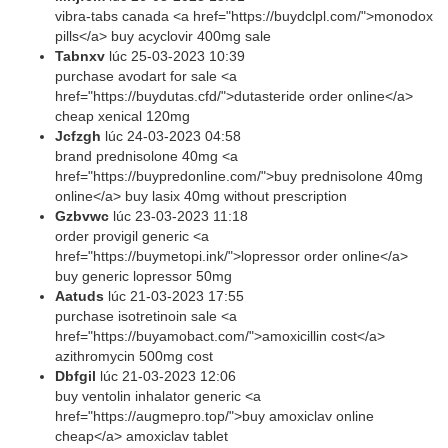
vibra-tabs canada <a href="https://buydclpl.com/">monodox
pills</a> buy acyclovir 400mg sale
Tabnxv
lúc
25-03-2023 10:39
purchase avodart for sale <a
href="https://buydutas.cfd/">dutasteride order online</a>
cheap xenical 120mg
Jcfzgh
lúc
24-03-2023 04:58
brand prednisolone 40mg <a
href="https://buypredonline.com/">buy prednisolone 40mg
online</a> buy lasix 40mg without prescription
Gzbvwc
lúc
23-03-2023 11:18
order provigil generic <a
href="https://buymetopi.ink/">lopressor order online</a>
buy generic lopressor 50mg
Aatuds
lúc
21-03-2023 17:55
purchase isotretinoin sale <a
href="https://buyamobact.com/">amoxicillin cost</a>
azithromycin 500mg cost
Dbfgil
lúc
21-03-2023 12:06
buy ventolin inhalator generic <a
href="https://augmepro.top/">buy amoxiclav online
cheap</a> amoxiclav tablet