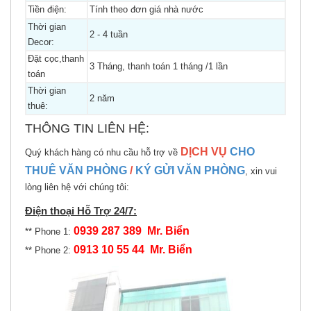
Tiền điện:
Tính theo đơn giá nhà nước
Thời gian
2 - 4 tuần
Decor:
Đặt cọc,thanh
3 Tháng, thanh toán 1 tháng /1 lần
toán
Thời gian
2 năm
thuê:
THÔNG TIN LIÊN HỆ:
DỊCH VỤ
CHO
Quý khách hàng có nhu cầu hỗ trợ về
THUÊ VĂN PHÒNG
/
KÝ GỬI VĂN PHÒNG
, xin vui
lòng liên hệ với chúng tôi:
Điện thoại Hỗ Trợ 24/7:
0939 287 389 Mr. Biển
** Phone 1:
0913 10 55 44 Mr. Biển
** Phone 2: