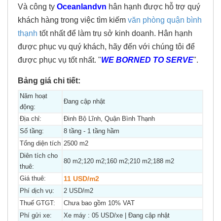
Và công ty
Oceanlandvn
hân hạnh được hỗ trợ quý
khách hàng trong việc tìm kiếm
văn phòng quận bình
thạnh
tốt nhất để làm trụ sở kinh doanh. Hân hạnh
được phục vụ quý khách, hãy đến với chúng tôi để
được phục vụ tốt nhất. "
WE BORNED TO SERVE
".
Bảng giá chi tiết:
Năm hoạt
Đang cập nhật
động:
Địa chỉ:
Đinh Bộ Lĩnh, Quận Bình Thạnh
Số tầng:
8 tầng - 1 tầng hầm
Tổng diện tích
2500 m2
Diên tích cho
80 m2;120 m2;160 m2;210 m2;188 m2
thuê:
Giá thuê:
11 USD/m2
Phí dịch vụ:
2 USD/m2
Thuế GTGT:
Chưa bao gồm 10% VAT
Phí gửi xe:
Xe máy : 05 USD/xe | Đang cập nhật