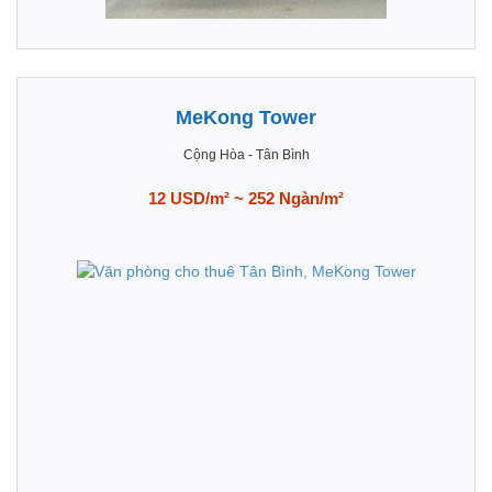
MeKong Tower
Cộng Hòa
-
Tân Bình
12 USD/m² ~ 252 Ngàn/m²