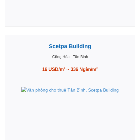
Scetpa Building
Cộng Hòa
-
Tân Bình
16 USD/m² ~ 336 Ngàn/m²