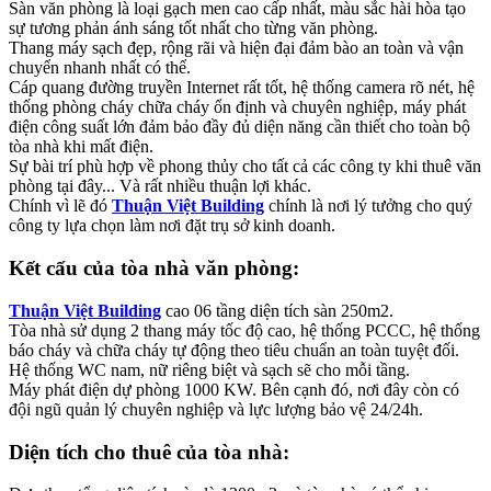
Sàn văn phòng là loại gạch men cao cấp nhất, màu sắc hài hòa tạo
sự tương phản ánh sáng tốt nhất cho từng văn phòng.
Thang máy sạch đẹp, rộng rãi và hiện đại đảm bào an toàn và vận
chuyển nhanh nhất có thể.
Cáp quang đường truyền Internet rất tốt, hệ thống camera rõ nét, hệ
thống phòng cháy chữa cháy ổn định và chuyên nghiệp, máy phát
điện công suất lớn đảm bảo đầy đủ diện năng cần thiết cho toàn bộ
tòa nhà khi mất điện.
Sự bài trí phù hợp về phong thủy cho tất cả các công ty khi thuê văn
phòng tại đây... Và rất nhiều thuận lợi khác.
Chính vì lẽ đó
Thuận Việt Building
chính là nơi lý tưởng cho quý
công ty lựa chọn làm nơi đặt trụ sở kinh doanh.
Kết cấu của tòa nhà văn phòng:
Thuận Việt Building
cao 06 tầng diện tích sàn 250m2.
Tòa nhà sử dụng 2 thang máy tốc độ cao, hệ thống PCCC, hệ thống
báo cháy và chữa cháy tự động theo tiêu chuẩn an toàn tuyệt đối.
Hệ thống WC nam, nữ riêng biệt và sạch sẽ cho mỗi tầng.
Máy phát điện dự phòng 1000 KW. Bên cạnh đó, nơi đây còn có
đội ngũ quản lý chuyên nghiệp và lực lượng bảo vệ 24/24h.
Diện tích cho thuê của tòa nhà: