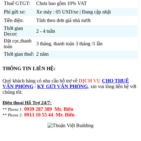
Thuế GTGT:
Chưa bao gồm 10% VAT
Phí gửi xe:
Xe máy : 05 USD/xe | Đang cập nhật
Tiền điện:
Tính theo đơn giá nhà nước
Thời gian
2 - 4 tuần
Decor:
Đặt cọc,thanh
3 tháng, thanh toán 3 tháng /1 lần
toán
Thời gian thuê:
2 năm
THÔNG TIN LIÊN HỆ:
Quý khách hàng có nhu cầu hỗ trợ về
DỊCH VỤ
CHO THUÊ
VĂN PHÒNG
/
KÝ GỬI VĂN PHÒNG
, xin vui lòng liên hệ với
chúng tôi:
Điện thoại Hỗ Trợ 24/7:
0939 287 389 Mr. Biển
** Phone 1:
0913 10 55 44 Mr. Biển
** Phone 2: