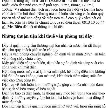
Dựa theo tổng diện tích sàn là 1300m2 mà tòa nhà có thể chia ra
nhiều diện tích nhỏ cho thuê phù hợp: 50m2, 80m2, 120 m2,
150m2. Và những diện tích này luôn luôn thay đổi vì tòa nhà luôn
có khách đến hỏi thuê. Nhưng tòa nhà luôn sẵn sàng chào đón quý
khách và có thể linh động về diện tích thuê cho quý khách bất cứ
lúc nào. Xin hãy liên hệ chúng tôi qua số điện thoại: 0913 10 55 44
gặp
Mr. Biển
để biết rõ thông tin chi tiết.
Những thuận tiện khi thuê văn phòng tại đây:
Đây là quận trung tâm thương mại lớn nhất cả nước nên rất thuận
tiện cho quý khách phát triển công ty.
Đây là văn phòng chuyên nghiệp, ổn định về an ninh 24/24, an toàn
về phòng cháy chữa cháy.
Máy phát điện công suất lớn, đảm bảo sự ổn định và năng suất cho
công việc khi mất điện.
Hệ thống nước máy mát lạnh và miễn phí, hệ thống điều hòa không
khí tốt luôn tạo không gian mát mẻ, kích thích thêm năng suất làm
việc cho từng công ty.
Dịch vụ vệ sinh luôn luôn thường trực, giúp cho tòa nhà luôn đảm
bảo sạch sẽ bên trong và bên ngoài.
Dịch vụ bảo trì điện lạnh, hệ thống máy móc bên trong tòa nhà theo
định kỳ thường xuyên giúp cho tòa nhà luôn vận hành hoạt động ở
mức tốt nhất.
Đội ngũ tiếp tân và quản lý luôn niềm nở, tươi vui, luôn sẵn sàng hỗ