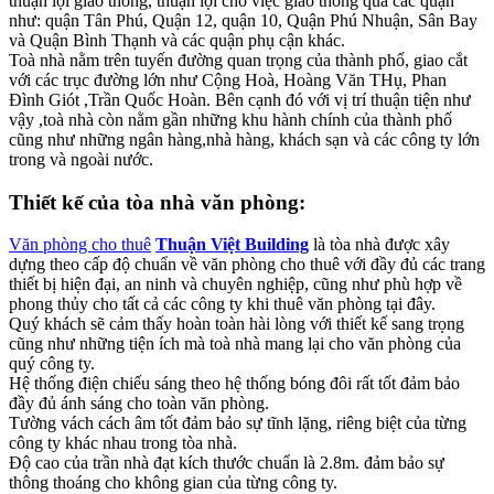
thuận lợi giao thông, thuận lợi cho việc giao thông qua các quận
như: quận Tân Phú, Quận 12, quận 10, Quận Phú Nhuận, Sân Bay
và Quận Bình Thạnh và các quận phụ cận khác.
Toà nhà nằm trên tuyến đường quan trọng của thành phố, giao cắt
với các trục đường lớn như Cộng Hoà, Hoàng Văn THụ, Phan
Đình Giót ,Trần Quốc Hoàn. Bên cạnh đó với vị trí thuận tiện như
vậy ,toà nhà còn nằm gần những khu hành chính của thành phố
cũng như những ngân hàng,nhà hàng, khách sạn và các công ty lớn
trong và ngoài nước.
Thiết kế của tòa nhà văn phòng:
Văn phòng cho thuê
Thuận Việt Building
là tòa nhà được xây
dựng theo cấp độ chuẩn về văn phòng cho thuê với đầy đủ các trang
thiết bị hiện đại, an ninh và chuyên nghiệp, cũng như phù hợp về
phong thủy cho tất cả các công ty khi thuê văn phòng tại đây.
Quý khách sẽ cảm thấy hoàn toàn hài lòng với thiết kế sang trọng
cũng như những tiện ích mà toà nhà mang lại cho văn phòng của
quý công ty.
Hệ thống điện chiếu sáng theo hệ thống bóng đôi rất tốt đảm bảo
đầy đủ ánh sáng cho toàn văn phòng.
Tường vách cách âm tốt đảm bảo sự tĩnh lặng, riêng biệt của từng
công ty khác nhau trong tòa nhà.
Độ cao của trần nhà đạt kích thước chuẩn là 2.8m. đảm bảo sự
thông thoáng cho không gian của từng công ty.