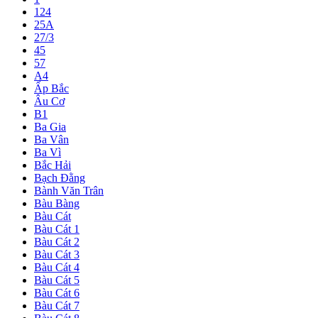
124
25A
27/3
45
57
A4
Ấp Bắc
Âu Cơ
B1
Ba Gia
Ba Vân
Ba Vì
Bắc Hải
Bạch Đằng
Bành Văn Trân
Bàu Bàng
Bàu Cát
Bàu Cát 1
Bàu Cát 2
Bàu Cát 3
Bàu Cát 4
Bàu Cát 5
Bàu Cát 6
Bàu Cát 7