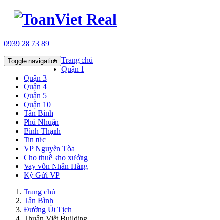
0939 28 73 89
Trang chủ
Toggle navigation
Quận 1
Quận 3
Quận 4
Quận 5
Quận 10
Tân Bình
Phú Nhuận
Bình Thạnh
Tin tức
VP Nguyên Tòa
Cho thuê kho xưởng
Vay vốn Nhân Hàng
Ký Gửi VP
Trang chủ
Tân Bình
Đường Út Tịch
Thuận Việt Building