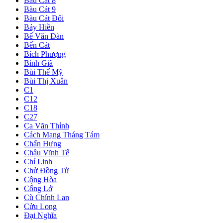
Bàu Cát 8
Bàu Cát 9
Bàu Cát Đôi
Bảy Hiền
Bế Văn Đàn
Bến Cát
Bích Phượng
Bình Giã
Bùi Thế Mỹ
Bùi Thị Xuân
C1
C12
C18
C27
Ca Văn Thỉnh
Cách Mạng Tháng Tám
Chấn Hưng
Châu Vĩnh Tế
Chí Linh
Chử Đồng Tử
Cộng Hòa
Cống Lở
Cù Chính Lan
Cửu Long
Đại Nghĩa