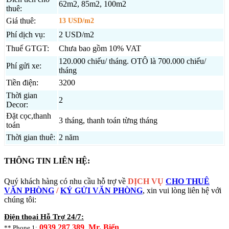
62m2, 85m2, 100m2
thuê:
Giá thuê:
13 USD/m2
Phí dịch vụ:
2 USD/m2
Thuế GTGT:
Chưa bao gồm 10% VAT
120.000 chiếu/ tháng. OTÔ là 700.000 chiếu/
Phí gửi xe:
tháng
Tiền điện:
3200
Thời gian
2
Decor:
Đặt cọc,thanh
3 tháng, thanh toán từng tháng
toán
Thời gian thuê:
2 năm
THÔNG TIN LIÊN HỆ:
Quý khách hàng có nhu cầu hỗ trợ về
DỊCH VỤ
CHO THUÊ
VĂN PHÒNG
/
KÝ GỬI VĂN PHÒNG
, xin vui lòng liên hệ với
chúng tôi:
Điện thoại Hỗ Trợ 24/7:
0939 287 389 Mr. Biển
** Phone 1: