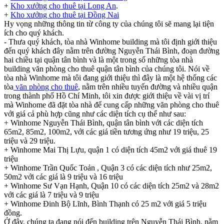
+
Kho xưởng cho thuê tại Long An
.
+
Kho xưởng cho thuê tại Đồng Nai
Hy vọng những thông tin từ công ty của chúng tôi sẽ mang lại tiện
ích cho quý khách.
- Thưa quý khách, tòa nhà Winhome building mà tôi định giới thiệu
đến quý khách đây nằm trên đường Nguyễn Thái Bình, đoạn đường
hai chiều tại quận tân bình và là một trong số những tòa nhà
building văn phòng cho thuê quận tân bình của chúng tôi. Nói về
tòa nhà Winhome mà tôi đang giới thiệu thì đây là một hệ thống các
tòa
văn phòng cho thuê
, nằm trên nhiều tuyến đường và nhiều quận
trong thành phố Hồ Chí Minh, tôi xin được giới thiệu về vài vị trí
mà Winhome đã đặt tòa nhà để cung cấp những văn phòng cho thuê
với giá cả phù hợp cũng như các diện tích cụ thể như sau:
+ Winhome Nguyễn Thái Bình, quận tân bình với các diện tích
65m2, 85m2, 100m2, với các giá tiền tương ứng như 19 triệu, 25
triệu và 29 triệu.
+ Winhome Mai Thị Lựu, quận 1 có diện tích 45m2 với giá thuê 19
triệu
+ Winhome Trần Quốc Toản , Quận 3 có các diện tích như 25m2,
50m2 với các giá là 9 triệu và 16 triệu
+ Winhome Sư Vạn Hạnh, Quận 10 có các diện tích 25m2 và 28m2
với các giá là 7 triệu và 9 triệu
+ Winhome Đinh Bộ Lĩnh, Bình Thạnh có 25 m2 với giá 5 triệu
đồng.
Ở đây, chúng ta đang nói đến building trên Nguyễn Thái Bình, nằm