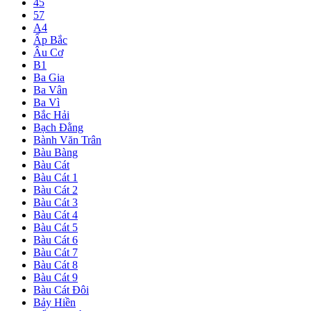
45
57
A4
Ấp Bắc
Âu Cơ
B1
Ba Gia
Ba Vân
Ba Vì
Bắc Hải
Bạch Đằng
Bành Văn Trân
Bàu Bàng
Bàu Cát
Bàu Cát 1
Bàu Cát 2
Bàu Cát 3
Bàu Cát 4
Bàu Cát 5
Bàu Cát 6
Bàu Cát 7
Bàu Cát 8
Bàu Cát 9
Bàu Cát Đôi
Bảy Hiền