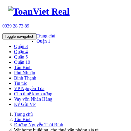
0939 28 73 89
Trang chủ
Toggle navigation
Quận 1
Quận 3
Quận 4
Quận 5
Quận 10
Tân Bình
Phú Nhuận
Bình Thạnh
Tin tức
VP Nguyên Tòa
Cho thuê kho xưởng
Vay vốn Nhân Hàng
Ký Gửi VP
Trang chủ
Tân Bình
Đường Nguyễn Thái Bình
Winhome building, cho thuê văn phòng giá rẻ