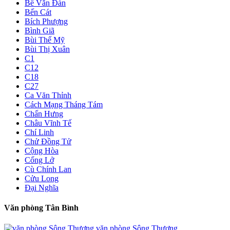
Bế Văn Đàn
Bến Cát
Bích Phượng
Bình Giã
Bùi Thế Mỹ
Bùi Thị Xuân
C1
C12
C18
C27
Ca Văn Thỉnh
Cách Mạng Tháng Tám
Chấn Hưng
Châu Vĩnh Tế
Chí Linh
Chử Đồng Tử
Cộng Hòa
Cống Lở
Cù Chính Lan
Cửu Long
Đại Nghĩa
Văn phòng Tân Bình
văn phòng Sông Thương