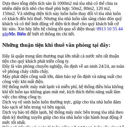
Dựa theo tổng diện tích sàn là 1000m2 mà tòa nhà có thể chia ra
nhiều diện tích nhỏ cho thuê phù hợp: 50m2, 80m2, 120 m2,
150m2. Và những diện tích này luôn luôn thay đổi vì tòa nhà luôn
có khách đến hỏi thuê. Nhưng tòa nhà luôn sẵn sàng chào đón quý
khách và có thể linh động về diện tích thuê cho quý khách bất cứ
lúc nào. Xin hãy liên hệ chúng tôi qua số điện thoại:
0913 10 55 44
gặp
Mr. Biển
để biết rõ thông tin chi tiết.
Những thuận tiện khi thuê văn phòng tại đây:
Đây là quận trung tâm thương mại lớn nhất cả nước nên rất thuận
tiện cho quý khách phát triển công ty.
Đây là văn phòng chuyên nghiệp, ổn định về an ninh 24/24, an toàn
về phòng cháy chữa cháy.
Máy phát điện công suất lớn, đảm bảo sự ổn định và năng suất cho
công việc khi mất điện.
Hệ thống nước máy mát lạnh và miễn phí, hệ thống điều hòa không
khí tốt luôn tạo không gian mát mẻ, kích thích thêm năng suất làm
việc cho từng công ty.
Dịch vụ vệ sinh luôn luôn thường trực, giúp cho tòa nhà luôn đảm
bảo sạch sẽ bên trong và bên ngoài.
Dịch vụ bảo trì điện lạnh, hệ thống máy móc bên trong tòa nhà theo
định kỳ thường xuyên giúp cho tòa nhà luôn vận hành hoạt động ở
mức tốt nhất.