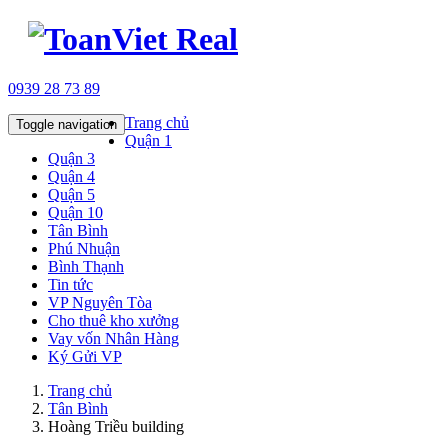
0939 28 73 89
Trang chủ
Toggle navigation
Quận 1
Quận 3
Quận 4
Quận 5
Quận 10
Tân Bình
Phú Nhuận
Bình Thạnh
Tin tức
VP Nguyên Tòa
Cho thuê kho xưởng
Vay vốn Nhân Hàng
Ký Gửi VP
Trang chủ
Tân Bình
Hoàng Triều building