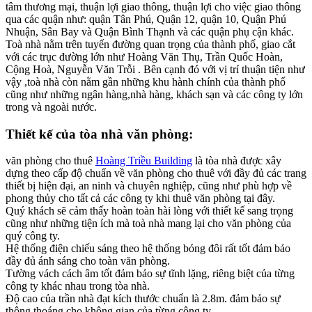
tâm thương mại, thuận lợi giao thông, thuận lợi cho việc giao thông
qua các quận như: quận Tân Phú, Quận 12, quận 10, Quận Phú
Nhuận, Sân Bay và Quận Bình Thạnh và các quận phụ cận khác.
Toà nhà nằm trên tuyến đường quan trọng của thành phố, giao cắt
với các trục đường lớn như Hoàng Văn Thụ, Trần Quốc Hoàn,
Cộng Hoà, Nguyễn Văn Trỗi . Bên cạnh đó với vị trí thuận tiện như
vậy ,toà nhà còn nằm gần những khu hành chính của thành phố
cũng như những ngân hàng,nhà hàng, khách sạn và các công ty lớn
trong và ngoài nước.
Thiết kế của tòa nhà văn phòng:
văn phòng cho thuê
Hoàng Triều Building
là tòa nhà được xây
dựng theo cấp độ chuẩn về văn phòng cho thuê với đầy đủ các trang
thiết bị hiện đại, an ninh và chuyên nghiệp, cũng như phù hợp về
phong thủy cho tất cả các công ty khi thuê văn phòng tại đây.
Quý khách sẽ cảm thấy hoàn toàn hài lòng với thiết kế sang trọng
cũng như những tiện ích mà toà nhà mang lại cho văn phòng của
quý công ty.
Hệ thống điện chiếu sáng theo hệ thống bóng đôi rất tốt đảm bảo
đầy đủ ánh sáng cho toàn văn phòng.
Tường vách cách âm tốt đảm bảo sự tĩnh lặng, riêng biệt của từng
công ty khác nhau trong tòa nhà.
Độ cao của trần nhà đạt kích thước chuẩn là 2.8m. đảm bảo sự
thông thoáng cho không gian của từng công ty.