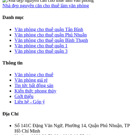
Nhà đẹp nguyên căn cho thuê làm văn phòng
Danh mục
Văn phòng cho thuê quận Tân Bình
Văn phòng cho thuê quận Phú Nhuận
Văn phòng cho thuê quận Bình Thạnh
Văn phòng cho thuê quận 1
Văn phòng cho thuê quận 3
Thông tin
Văn phòng cho thuê
Văn phòng giá rẻ
Tin tức bất động sản
Kiến thức phong thủy
Giới thiệu
Liên hệ - Góp ý
Địa Chỉ
Số 141C Đặng Văn Ngữ, Phường 14, Quận Phú Nhuận, TP
Hồ Chí Minh