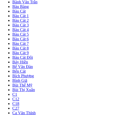
Bành Văn Trân
Bàu Bàng
Bàu Cát
Bàu Cát 1
Bàu Cát 2
Bàu Cát 3
Bàu Cát 4
Bàu Cát 5
Bàu Cát 6
Bàu Cát 7
Bàu Cát 8
Bàu Cát 9
Bàu Cát Đôi
Bảy Hiền
Bế Văn Đàn
Bến Cát
Bích Phượng
Bình Giã
Bùi Thế Mỹ
Bùi Thị Xuân
C1
C12
C18
C27
Ca Văn Thỉnh