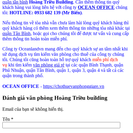
quận tân bình
Hoàng Triều Building
. Cần thêm thông tin quý
khách hàng vui lòng liên hệ với công ty
OCEAN OFFICE
chúng
tôi:
HOTLINE: 0933 682 139 (Mr Biển)
.
Nếu thông tin về tòa nhà vẫn chưa làm hài lòng quý khách hàng thì
quý khách hàng có thêm xem thêm thông tin những tòa nhà khác tại
quận Tân Bình
, hoặc gọi cho chúng tôi để được tư vấn và cung cấp
thêm thông tin hoàn toàn miễn phí.
Công ty Oceanlandvn mang đến cho quý khách sự an tâm nhất khi
sử dụng dịch vụ tìm kiếm văn phòng cho thuê của công ty chúng
tôi. Chúng tôi cũng hoàn toàn hỗ trợ quý khách
miễn phí dịch
vụ
khi tìm kiếm
văn phòng giá rẻ
tại các quận Bình Thạnh, quận
Phú Nhuận, quận Tân Bình, quận 1, quận 3, quận 4 và tất cả các
quận trong thành phố.
OCEAN OFFICE
-
https://chothuevanphonggiare.vn
Đánh giá văn phòng Hoàng Triều building
Email của bạn sẽ không hiển thị.
Tên
*