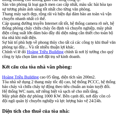
Sàn văn phòng là loại gạch men cao cấp nhất, màu sắc hài hòa tạo
sự tương phản ánh sáng tốt nhất cho từng văn phòng.
Thang máy sạch đẹp, rộng rãi và hiện đại đảm bào an toàn và vận
chuyển nhanh nhất có thể.
Cáp quang đường truyền Internet rất tốt, hệ thống camera rõ nét, hệ
thống phòng cháy chữa cháy ổn định và chuyên nghiệp, máy phát
điện công suất lớn đảm bảo đầy đủ diện năng cần thiết cho toàn bộ
tòa nhà khi mất điện.
Sự bài trí phù hợp về phong thủy cho tất cả các công ty khi thuê văn
phòng tại đây... Và rất nhiều thuận lợi khác.
Chính vì lẽ đó
Hoàng Triều Building
chính là nơi lý tưởng cho quý
công ty lựa chọn làm nơi đặt trụ sở kinh doanh.
Kết cấu của tòa nhà văn phòng:
Hoàng Triều Building
cao 05 tầng, diện tích sàn 200m2.
Tòa nhà sử dụng 2 thang máy tốc độ cao, hệ thống PCCC, hệ thống
báo cháy và chữa cháy tự động theo tiêu chuẩn an toàn tuyệt đối.
Hệ thống WC nam, nữ riêng biệt và sạch sẽ cho mỗi tầng.
Máy phát điện dự phòng 1000 KW. Bên cạnh đó, nơi đây còn có
đội ngũ quản lý chuyên nghiệp và lực lượng bảo vệ 24/24h.
Diện tích cho thuê của tòa nhà: