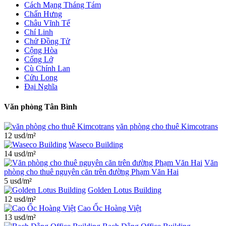
Cách Mạng Tháng Tám
Chấn Hưng
Châu Vĩnh Tế
Chí Linh
Chử Đồng Tử
Cộng Hòa
Cống Lở
Cù Chính Lan
Cửu Long
Đại Nghĩa
Văn phòng Tân Bình
văn phòng cho thuê Kimcotrans
12 usd/m²
Waseco Building
14 usd/m²
Văn
phòng cho thuê nguyên căn trên đường Phạm Văn Hai
5 usd/m²
Golden Lotus Building
12 usd/m²
Cao Ốc Hoàng Việt
13 usd/m²