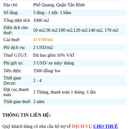
Địa chỉ:
Phổ Quang, Quận Tân Bình
Số tầng:
5 tầng - 1 trệt- 1 hầm
Tổng diện tích
1000 m2
Diên tích cho
50 m2;58 m2;100 m2;120 m2;140 m2, 170 m2
thuê:
Giá thuê:
12 USD/m2
Phí dịch vụ:
2 USD/m2
Thuế GTGT:
Đã bao gồm 10% VAT
Phí gửi xe:
3 USD/ xe máy/ tháng
Tiền điện:
3500 đồng/ kw
Thời gian
2 - 4
Decor:
Đặt cọc,thanh
3 Tháng, thanh toán 1 tháng /1 lần
toán
Thời gian thuê:
2 năm
THÔNG TIN LIÊN HỆ:
Quý khách hàng có nhu cầu hỗ trợ về
DỊCH VỤ
CHO THUÊ