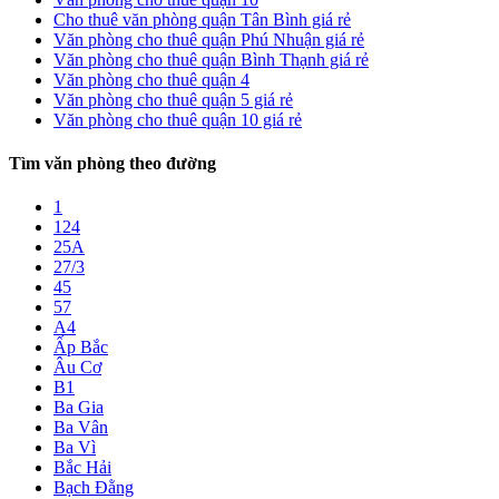
Cho thuê văn phòng quận Tân Bình giá rẻ
Văn phòng cho thuê quận Phú Nhuận giá rẻ
Văn phòng cho thuê quận Bình Thạnh giá rẻ
Văn phòng cho thuê quận 4
Văn phòng cho thuê quận 5 giá rẻ
Văn phòng cho thuê quận 10 giá rẻ
Tìm văn phòng theo đường
1
124
25A
27/3
45
57
A4
Ấp Bắc
Âu Cơ
B1
Ba Gia
Ba Vân
Ba Vì
Bắc Hải
Bạch Đằng