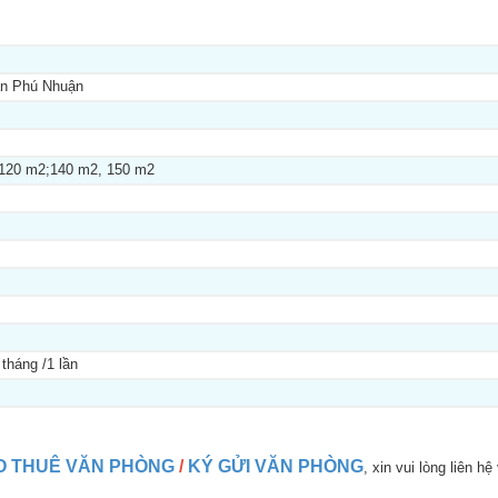
ận Phú Nhuận
120 m2;140 m2, 150 m2
tháng /1 lần
O THUÊ VĂN PHÒNG
/
KÝ GỬI VĂN PHÒNG
, xin vui lòng liên hệ