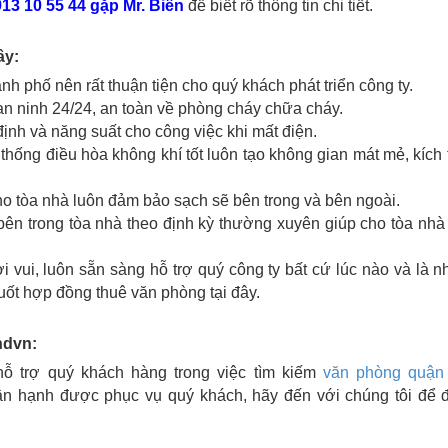
13 10 55 44 gặp Mr. Biển
để biết rõ thông tin chi tiết.
ây:
h phố nên rất thuận tiện cho quý khách phát triển công ty.
an ninh 24/24, an toàn về phòng cháy chữa cháy.
ịnh và năng suất cho công việc khi mất điện.
hống điều hòa không khí tốt luôn tạo không gian mát mẻ, kích 
cho tòa nhà luôn đảm bảo sạch sẽ bên trong và bên ngoài.
 bên trong tòa nhà theo định kỳ thường xuyên giúp cho tòa nhà
ơi vui, luôn sẵn sàng hỗ trợ quý công ty bất cứ lúc nào và là 
uốt hợp đồng thuê văn phòng tại đây.
ndvn:
 trợ quý khách hàng trong việc tìm kiếm
văn phòng quận
Hân hạnh được phục vụ quý khách, hãy đến với chúng tôi để