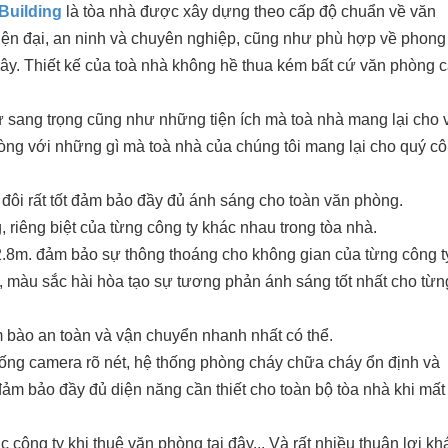
Building
là tòa nhà được xây dựng theo cấp độ chuẩn về văn
 hiện đại, an ninh và chuyên nghiệp, cũng như phù hợp về phong
 đây. Thiết kế của toà nhà không hề thua kém bất cứ văn phòng 
ự sang trọng cũng như những tiện ích mà toà nhà mang lại cho 
òng với những gì mà toà nhà của chúng tôi mang lại cho quý c
đôi rất tốt đảm bảo đầy đủ ánh sáng cho toàn văn phòng.
 riêng biệt của từng công ty khác nhau trong tòa nhà.
2.8m. đảm bảo sự thông thoáng cho không gian của từng công t
, màu sắc hài hòa tạo sự tương phản ánh sáng tốt nhất cho từn
m bào an toàn và vận chuyển nhanh nhất có thể.
thống camera rõ nét, hệ thống phòng cháy chữa cháy ổn định và
ảm bảo đầy đủ diện năng cần thiết cho toàn bộ tòa nhà khi mất
c công ty khi thuê văn phòng tại đây... Và rất nhiều thuận lợi k