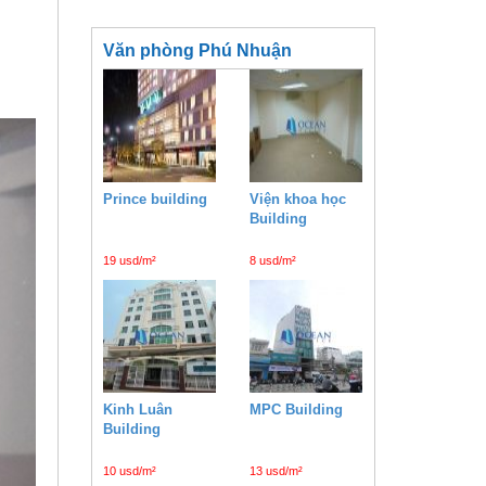
Văn phòng Phú Nhuận
Prince building
Viện khoa học
Building
19 usd/m²
8 usd/m²
Kinh Luân
MPC Building
Building
10 usd/m²
13 usd/m²