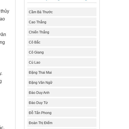
 thủy
Cầm Bá Thước
cao
Cao Thắng
Chiến Thắng
văn
ông
Cô Bắc
Cô Giang
Cù Lao
Đặng Thai Mai
y.
g
Đặng Văn Ngữ
Đào Duy Anh
Đào Duy Từ
Đỗ Tấn Phong
Đoàn Thị Điểm
hác.