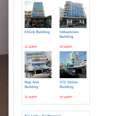
Elilink Building
Inthanhnien
Building
12 usd/m²
13 usd/m²
Hợp Anh
VTC Online
Building
Building
12 usd/m²
10 usd/m²