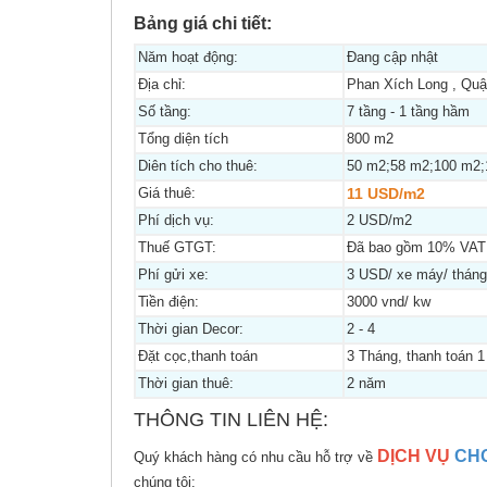
Bảng giá chi tiết:
Năm hoạt động:
Đang cập nhật
Địa chỉ:
Phan Xích Long , Qu
Số tầng:
7 tầng - 1 tầng hầm
Tổng diện tích
800 m2
Diên tích cho thuê:
50 m2;58 m2;100 m2;
Giá thuê:
11 USD/m2
Phí dịch vụ:
2 USD/m2
Thuế GTGT:
Đã bao gồm 10% VAT
Phí gửi xe:
3 USD/ xe máy/ tháng
Tiền điện:
3000 vnd/ kw
Thời gian Decor:
2 - 4
Đặt cọc,thanh toán
3 Tháng, thanh toán 1 
Thời gian thuê:
2 năm
THÔNG TIN LIÊN HỆ:
DỊCH VỤ
CH
Quý khách hàng có nhu cầu hỗ trợ về
chúng tôi: