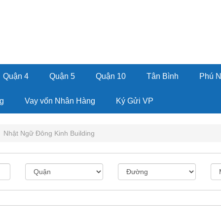
Quận 4
Quận 5
Quận 10
Tân Bình
Phú 
g
Vay vốn Nhân Hàng
Ký Gửi VP
Nhật Ngữ Đông Kinh Building