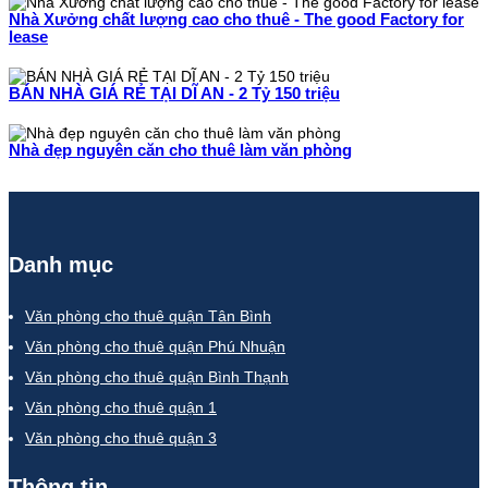
Nhà Xưởng chất lượng cao cho thuê - The good Factory for
lease
BÁN NHÀ GIÁ RẺ TẠI DĨ AN - 2 Tỷ 150 triệu
Nhà đẹp nguyên căn cho thuê làm văn phòng
Danh mục
Văn phòng cho thuê quận Tân Bình
Văn phòng cho thuê quận Phú Nhuận
Văn phòng cho thuê quận Bình Thạnh
Văn phòng cho thuê quận 1
Văn phòng cho thuê quận 3
Thông tin