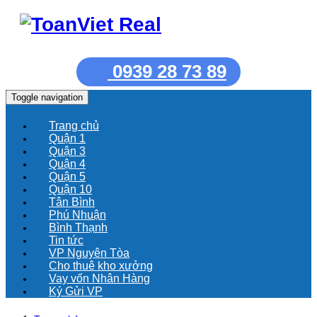
0939 28 73 89
Toggle navigation
Trang chủ
Quận 1
Quận 3
Quận 4
Quận 5
Quận 10
Tân Bình
Phú Nhuận
Bình Thạnh
Tin tức
VP Nguyên Tòa
Cho thuê kho xưởng
Vay vốn Nhân Hàng
Ký Gửi VP