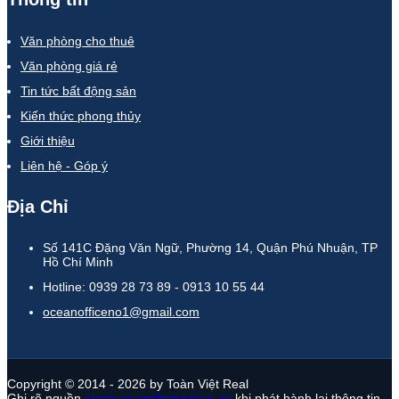
Văn phòng cho thuê
Văn phòng giá rẻ
Tin tức bất động sản
Kiến thức phong thủy
Giới thiệu
Liên hệ - Góp ý
Địa Chỉ
Số 141C Đặng Văn Ngữ, Phường 14, Quận Phú Nhuận, TP
Hồ Chí Minh
Hotline: 0939 28 73 89 - 0913 10 55 44
oceanofficeno1@gmail.com
Copyright © 2014 - 2026 by Toàn Việt Real
Ghi rõ nguồn
chothuevanphonggiare.vn
khi phát hành lại thông tin