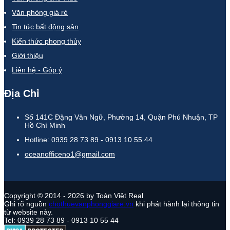
Văn phòng giá rẻ
Tin tức bất động sản
Kiến thức phong thủy
Giới thiệu
Liên hệ - Góp ý
Địa Chỉ
Số 141C Đặng Văn Ngữ, Phường 14, Quận Phú Nhuận, TP
Hồ Chí Minh
Hotline: 0939 28 73 89 - 0913 10 55 44
oceanofficeno1@gmail.com
Copyright © 2014 - 2026 by Toàn Việt Real
Ghi rõ nguồn
chothuevanphonggiare.vn
khi phát hành lại thông tin
từ website này.
Tel: 0939 28 73 89 - 0913 10 55 44