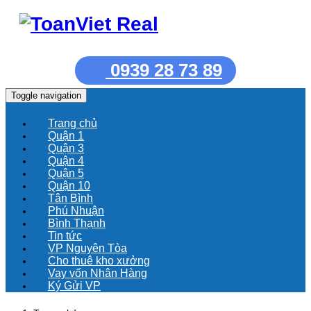
0939 28 73 89
Toggle navigation
Trang chủ
Quận 1
Quận 3
Quận 4
Quận 5
Quận 10
Tân Bình
Phú Nhuận
Bình Thạnh
Tin tức
VP Nguyên Tòa
Cho thuê kho xưởng
Vay vốn Nhân Hàng
Ký Gửi VP